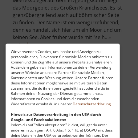
Meeresspiegel auf dem Erzgebirgskamm liegt
das Moorgebiet des Großen Kranichsees. Es ist
grenzübergreifend auch auf böhmischer Seite
zu finden. Der Name ist ein wenig irreführend,
denn es handelt sich hier um ein Moor und um
keinen See. Aber früher wurde mit "seih.. »
über
weiterlesen
Großer
Wir verwenden Cookies, um Inhalte und Anzeigen zu
personalisieren, Funktionen für soziale Medien anbieten zu
Kranichsee
können und die Zugriffe auf unsere Website zu analysieren.
Außerdem geben wir Informationen zu deiner Verwendung
Stausee bei Myslivny
unserer Website an unsere Partner für soziale Medien,
Kartendiensten und Werbung weiter. Unsere Partner führen
diese Informationen möglicherweise mit weiteren Daten
Böhmisches Erzgebirge
zusammen, die du ihnen bereitgestellt hast oder die du im
aktuell vom 23.07.2024 / Zugriffe: 2594
Rahmen deiner Nutzung der Dienste gesammelt hast.
23 km vom aktuellen Standort
Informationen zu Cookies und dem dir zustehenden
Widerufsrecht erhälst du in unserer
Datenschutzerklärung
.
Hinweis zur Datenverarbeitung in den USA durch
Google- und Facebookdienste:
Indem du auf "Alles akzeptieren" klickst, willigst du unter
anderem auch gem. Art. 6 Abs. 1 S. 1 lit. a) DSGVO ein, dass
deine Daten in den USA verarbeitet werden könnten. Der
Fährt man die Gebirgsstraße immer auf dem