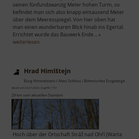
seinen fünfundzwanzig Meter hohen Turm, so
befindet man sich also knapp eintausend Meter
über dem Meeresspiegel. Von hier oben hat
man einen wunderbaren Blick hinab ins Egertal.
Errichtet wurde das Bauwerk Ende .. »
über
weiterlesen
Peindlberg
Hrad Himlštejn
Burg Himmelstein / Altes Schloss / Böhmisches Erzgebirge
aktuell vom 24.07.2024 / Zugriffe: 1751
29 km vom aktuellen Standort
Hoch über der Ortschaft Stráž nad Ohří (Warta