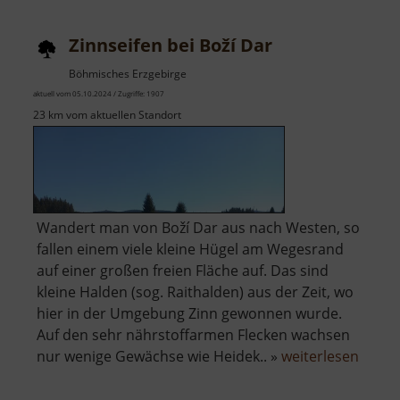
Zinnseifen bei Boží Dar
Böhmisches Erzgebirge
aktuell vom 05.10.2024 / Zugriffe: 1907
23 km vom aktuellen Standort
Wandert man von Boží Dar aus nach Westen, so
fallen einem viele kleine Hügel am Wegesrand
auf einer großen freien Fläche auf. Das sind
kleine Halden (sog. Raithalden) aus der Zeit, wo
hier in der Umgebung Zinn gewonnen wurde.
Auf den sehr nährstoffarmen Flecken wachsen
über
nur wenige Gewächse wie Heidek.. »
weiterlesen
Zinnse
bei