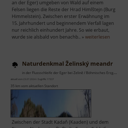
an der Eger) umgeben von Wald auf einem
Felsen liegen die Reste der Hrad Himlštejn (Burg
Himmelstein). Zwischen erster Erwähnung im
15. Jahrhundert und beginnendem Verfall lagen
nur reichlich einhundert Jahre. So wie erbaut,
über
wurde sie alsbald von benachb.. »
weiterlesen
Hrad
Himlštej
Naturdenkmal Želinský meandr
in der Flussschleife der Eger bei Zelině / Böhmisches Erzgebirge
aktuell vom 23.07.2024 / Zugriffe: 17337
35 km vom aktuellen Standort
Zwischen der Stadt Kadaň (Kaaden) und dem