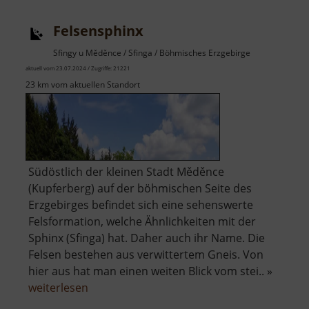
Boží
Felsensphinx
Dar
Sfingy u Měděnce / Sfinga / Böhmisches Erzgebirge
aktuell vom 23.07.2024 / Zugriffe: 21221
23 km vom aktuellen Standort
Südöstlich der kleinen Stadt Měděnce
(Kupferberg) auf der böhmischen Seite des
Erzgebirges befindet sich eine sehenswerte
Felsformation, welche Ähnlichkeiten mit der
Sphinx (Sfinga) hat. Daher auch ihr Name. Die
Felsen bestehen aus verwittertem Gneis. Von
hier aus hat man einen weiten Blick vom stei.. »
über
weiterlesen
Felsensphinx