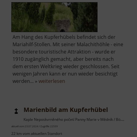
Am Hang des Kupferhübels befindet sich der
Mariahilf-Stollen. Mit seiner Malachithöhle - eine
besondere touristische Attraktion - wurde er
1910 zugänglich gemacht, aber bereits nach
dem ersten Weltkrieg wieder geschlossen. Seit
wenigen Jahren kann er nun wieder besichtigt
über
werden... »
weiterlesen
Mariahilf-
Stollen
Marienbild am Kupferhübel
Kaple Neposkvrněného početí Panny Marie v Mědník / Böhmisches Erzgebirge
aktuell vom 23.07.2024 / Zugriffe: 22559
22 km vom aktuellen Standort