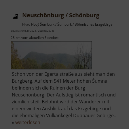
Egerberg
Neuschönburg / Schönburg
Hrad Nový Šumburk / Šumburk / Böhmisches Erzgebirge
aktuell vom 01.10.2024 / Zugriffe: 23748
28 km vom aktuellen Standort
Schon von der Egertalstraße aus sieht man den
Burgberg. Auf dem 541 Meter hohen Šumna
befinden sich die Ruinen der Burg
Neuschönburg. Der Aufstieg ist romantisch und
ziemlich steil. Belohnt wird der Wanderer mit
einem weiten Ausblick auf das Erzgebirge und
die ehemaligen Vulkankegel Duppauer Gebirge..
über
»
weiterlesen