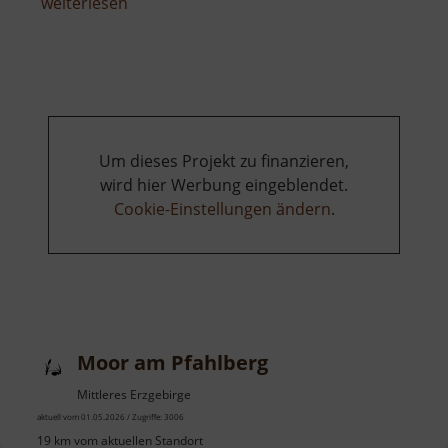
über
weiterlesen
Museum
der
Luftschlacht
über
dem
Erzgebirge
Um dieses Projekt zu finanzieren,
wird hier Werbung eingeblendet.
Cookie-Einstellungen ändern
.
Moor am Pfahlberg
Mittleres Erzgebirge
aktuell vom 01.05.2026 / Zugriffe: 3006
19 km vom aktuellen Standort