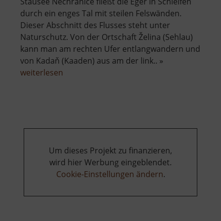
Stausee Nechranice fließt die Eger in Schleifen
durch ein enges Tal mit steilen Felswänden.
Dieser Abschnitt des Flusses steht unter
Naturschutz. Von der Ortschaft Želina (Sehlau)
kann man am rechten Ufer entlangwandern und
von Kadaň (Kaaden) aus am der link.. »
über
weiterlesen
Naturdenkmal
Želinský
meandr
Um dieses Projekt zu finanzieren,
wird hier Werbung eingeblendet.
Cookie-Einstellungen ändern
.