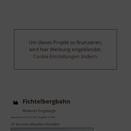
Holzspielplatz
Měděnec
Um dieses Projekt zu finanzieren,
wird hier Werbung eingeblendet.
Cookie-Einstellungen ändern
.
Fichtelbergbahn
Mittleres Erzgebirge
aktuell vom 07.06.2026 / Zugriffe: 41598
21 km vom aktuellen Standort