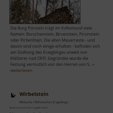
Die Burg Pürstein trägt im Volksmund viele
Namen: Borschenstein, Birsenstein, Pirsinstein
oder Piršenštejn. Die alten Mauerreste - und
davon sind noch einige erhalten - befinden sich
am Südhang des Erzegbirges unweit von
Klášterec nad Ohří. Gegründet wurde die
Festung vermutlich von den Herren von S.. »
über
weiterlesen
Burg
Pürstein
Wirbelstein
Meluzína / Böhmisches Erzgebirge
aktuell vom 23.07.2024 / Zugriffe: 30700