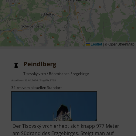
Leaflet
|
© OpenStreetMap
Peindlberg
Tisovský vrch / Böhmisches Erzgebirge
aktuell vom 23.04.2026 / Zugriffe: 3765
34 km vom aktuellen Standort
Der Tisovský vrch erhebt sich knapp 977 Meter
am Südrand des Erzgebirges. Steigt man auf