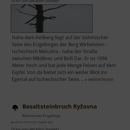
24 km vom aktuellen Standort
Nahe dem Keilberg liegt auf der böhmischer
Seite des Erzgebirges der Berg Wirbelstein -
tschechisch Meluzína - nahe der Straße
zwischen Měděnec und Boží Dar. Er ist 1094
Meter hoch und hat jede Menge Felsen auf dem
Gipfel. Von da bietet sich ein weiter Blick ins
über
Egertal auf tschechischer Seite. .. »
weiterlesen
Wirbels
Basaltsteinbruch Ryžovna
Böhmisches Erzgebirge
aktuell vom 23.07.2024 / Zugriffe: 4601
26 km vom aktuellen Standort