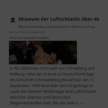
Rundki
Carlsfe
Museum der Luftschlacht über dem E
Muzea letecké bitvy nad Krušnohořím / Böhmisches Erzgebirge
aktuell vom 07.06.2026 / Zugriffe: 47496
19 km vom aktuellen Standort
In Nordböhmen nicht weit von Fichtelberg und
Keilberg nahe der Grenze zu Deutschland liegt
die Ortschaft Schmiedeberg (Kovářská). Am 11.
September 1944 fand über dem Erzgebirge im
Laufe des Zweiten Weltkrieges eine Luftschlacht
zwischen aliierten und deutschen
Fliegerverbänden statt, bei der viele F.. »