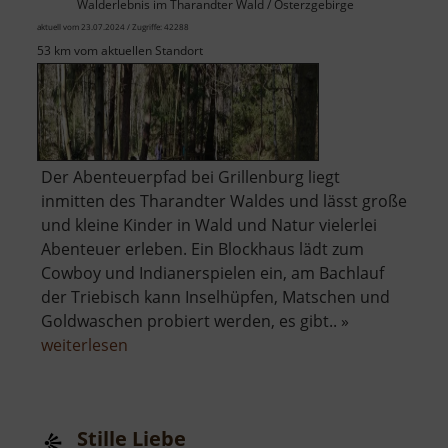
Walderlebnis im Tharandter Wald / Osterzgebirge
aktuell vom 23.07.2024 / Zugriffe: 42288
53 km vom aktuellen Standort
Der Abenteuerpfad bei Grillenburg liegt
inmitten des Tharandter Waldes und lässt große
und kleine Kinder in Wald und Natur vielerlei
Abenteuer erleben. Ein Blockhaus lädt zum
Cowboy und Indianerspielen ein, am Bachlauf
der Triebisch kann Inselhüpfen, Matschen und
Goldwaschen probiert werden, es gibt.. »
über
weiterlesen
Abenteuerpfad
Stille Liebe