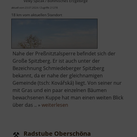
Velký Špičák / Böhmisches Erzgebirge
aktuell vom 23.07.2024 / Zugriffe: 21278
18 km vom aktuellen Standort
Nahe der Preßnitztalsperre befindet sich der
Große Spitzberg. Er ist auch unter der
Bezeichnung Schmiedeberger Spitzberg
bekannt, da er nahe der gleichnamigen
Gemeinde (tsch: Kovářská) liegt. Von seiner nur
mit Gras und ein paar einzelnen Bäumen
bewachsenen Kuppe hat man einen weiten Blick
über
über das .. »
weiterlesen
Großer
Spitzberg
Radstube Oberschöna