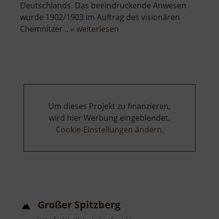
Deutschlands. Das beeindruckende Anwesen
wurde 1902/1903 im Auftrag des visionären
über
Chemnitzer .. »
weiterlesen
Henry
van
de
Velde
Museum
Um dieses Projekt zu finanzieren,
wird hier Werbung eingeblendet.
Cookie-Einstellungen ändern
.
Großer Spitzberg