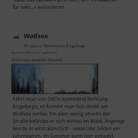
über
für sein.. »
weiterlesen
Talsperre
Komotau
Wolfsee
Vlčí jezero / Böhmisches Erzgebirge
aktuell vom 23.07.2024 / Zugriffe: 5268
83 km vom aktuellen Standort
Fährt man von Děčín kommend Richtung
Erzgebirge, so kommt man fast direkt am
Wolfsee vorbei. Ein klein wenig abseits der
Straße befindet er sich mitten im Wald. Angelegt
wurde er einst künstlich - seine Ufer bilden ein
Lehmdamm. Im Sommer kann hier gebadet