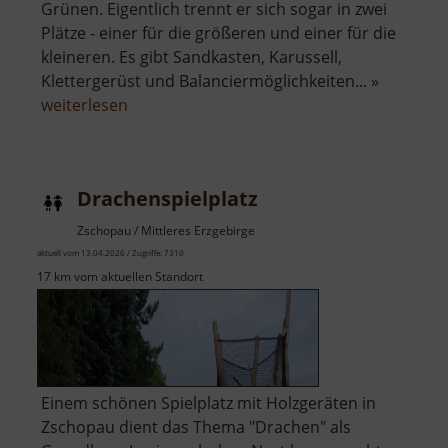
Grünen. Eigentlich trennt er sich sogar in zwei
Plätze - einer für die größeren und einer für die
kleineren. Es gibt Sandkasten, Karussell,
Klettergerüst und Balanciermöglichkeiten... »
über
weiterlesen
Spielplatz
an
der
Drachenspielplatz
Lessingstraße
Zschopau / Mittleres Erzgebirge
aktuell vom 13.04.2026 / Zugriffe: 7310
17 km vom aktuellen Standort
Einem schönen Spielplatz mit Holzgeräten in
Zschopau dient das Thema "Drachen" als