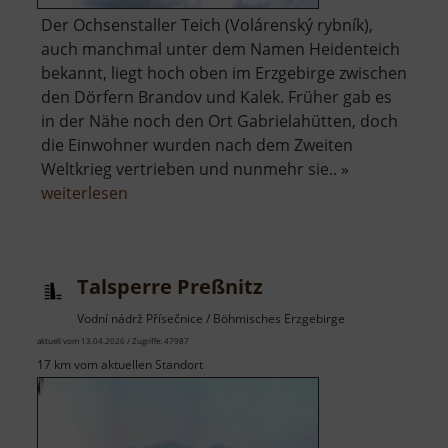
Der Ochsenstaller Teich (Volárenský rybník),
auch manchmal unter dem Namen Heidenteich
bekannt, liegt hoch oben im Erzgebirge zwischen
den Dörfern Brandov und Kalek. Früher gab es
in der Nähe noch den Ort Gabrielahütten, doch
die Einwohner wurden nach dem Zweiten
Weltkrieg vertrieben und nunmehr sie.. »
über
weiterlesen
Ochsenstaller
Teich
Talsperre Preßnitz
Vodní nádrž Přísečnice / Böhmisches Erzgebirge
aktuell vom 13.04.2026 / Zugriffe: 47987
17 km vom aktuellen Standort