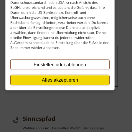
Datenschutzstandard in den USA ist nach Ansicht des
ausdrücklich erwünscht. Ab und an .. »
EuGHs unzureichend und es besteht die Gefahr, dass Ihre
über
weiterlesen
Daten durch die US-Behörden zu Kontroll- und
Überwachungszwecken, möglicherweise auch ohne
Lehrpfad
Rechtsbehelfsmöglichkeiten, verarbeitet werden. Du kannst
Holzweg
aber über die Einstellungen diese Dienste auch explizit
abwählen, dann findet eine Übermittlung nicht statt. Deine
erteilte Einwilligung kannst du jederzeit widerrufen.
Außerdem kannst du deine Einstellung über die Fußzeile der
Seite immer wieder anpassen.
Um dieses Projekt zu finanzieren,
Einstellen oder ablehnen
wird hier Werbung eingeblendet.
Cookie-Einstellungen ändern
.
Alles akzeptieren
Sinnespfad
Walderlebnis im Tharandter Wald / Osterzgebirge