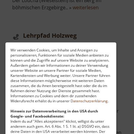
Der Loučná (Wieselstein) ist ein Berg im
über
böhmischen Erzgebirge.. »
weiterlesen
Loučná
Lehrpfad Holzweg
Walderlebnis im Tharandter Wald / Osterzgebirge
Wir verwenden Cookies, um Inhalte und Anzeigen zu
aktuell vom 23.07.2024 / Zugriffe: 22741
personalisieren, Funktionen für soziale Medien anbieten zu
54 km vom aktuellen Standort
können und die Zugriffe auf unsere Website zu analysieren.
Außerdem geben wir Informationen zu deiner Verwendung
unserer Website an unsere Partner für soziale Medien,
Kartendiensten und Werbung weiter. Unsere Partner führen
diese Informationen möglicherweise mit weiteren Daten
zusammen, die du ihnen bereitgestellt hast oder die du im
Rahmen deiner Nutzung der Dienste gesammelt hast.
Informationen zu Cookies und dem dir zustehenden
Auf dem "Holzweg", der nahe Grillenburg
Widerufsrecht erhälst du in unserer
Datenschutzerklärung
.
entlang der Triebisch in den Wald hineinführt,
können große und kleine Wanderer etwas über
Hinweis zur Datenverarbeitung in den USA durch
Google- und Facebookdienste:
Bäume, Holz und Nutzung des Waldes lernen.
Indem du auf "Alles akzeptieren" klickst, willigst du unter
Viele nah beieiander liegende Schautafeln
anderem auch gem. Art. 6 Abs. 1 S. 1 lit. a) DSGVO ein, dass
deine Daten in den USA verarbeitet werden könnten. Der
erklären allerlei Nützliches. Anfassen und Fühlen