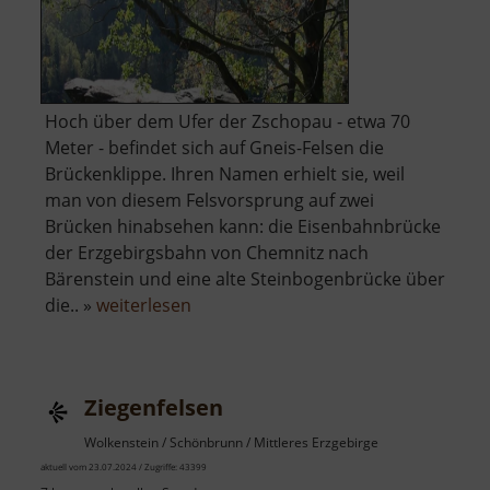
Hoch über dem Ufer der Zschopau - etwa 70
Meter - befindet sich auf Gneis-Felsen die
Brückenklippe. Ihren Namen erhielt sie, weil
man von diesem Felsvorsprung auf zwei
Brücken hinabsehen kann: die Eisenbahnbrücke
der Erzgebirgsbahn von Chemnitz nach
Bärenstein und eine alte Steinbogenbrücke über
über
die.. »
weiterlesen
Brückenklippe
Ziegenfelsen
Wolkenstein / Schönbrunn / Mittleres Erzgebirge
aktuell vom 23.07.2024 / Zugriffe: 43399