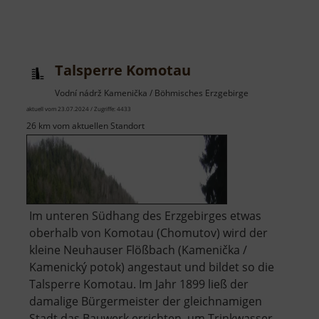
Talsperre Komotau
Vodní nádrž Kamenička / Böhmisches Erzgebirge
aktuell vom 23.07.2024 / Zugriffe: 4433
26 km vom aktuellen Standort
Im unteren Südhang des Erzgebirges etwas
oberhalb von Komotau (Chomutov) wird der
kleine Neuhauser Flößbach (Kamenička /
Kamenický potok) angestaut und bildet so die
Talsperre Komotau. Im Jahr 1899 ließ der
damalige Bürgermeister der gleichnamigen
Stadt das Bauwerk errichten, um Trinkwasser