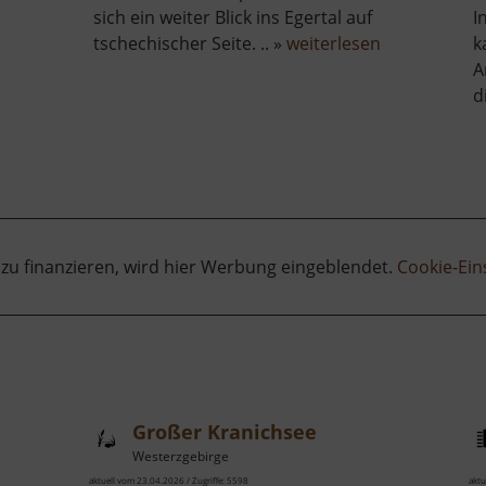
sich ein weiter Blick ins Egertal auf
I
über
tschechischer Seite. .. »
weiterlesen
k
er
Wirbelstein
A
rg
d
rstein
 zu finanzieren, wird hier Werbung eingeblendet.
Cookie-Ein
Großer Kranichsee
Westerzgebirge
aktuell vom 23.04.2026 / Zugriffe: 5598
aktu