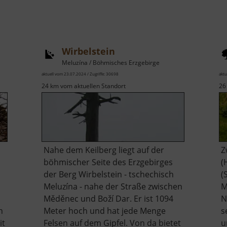
Wirbelstein
Meluzína / Böhmisches Erzgebirge
aktuell vom 23.07.2024 / Zugriffe: 30698
aktu
24 km vom aktuellen Standort
26
Nahe dem Keilberg liegt auf der
Z
böhmischer Seite des Erzgebirges
(
der Berg Wirbelstein - tschechisch
(
Meluzína - nahe der Straße zwischen
M
Měděnec und Boží Dar. Er ist 1094
N
h
Meter hoch und hat jede Menge
s
it
Felsen auf dem Gipfel. Von da bietet
u