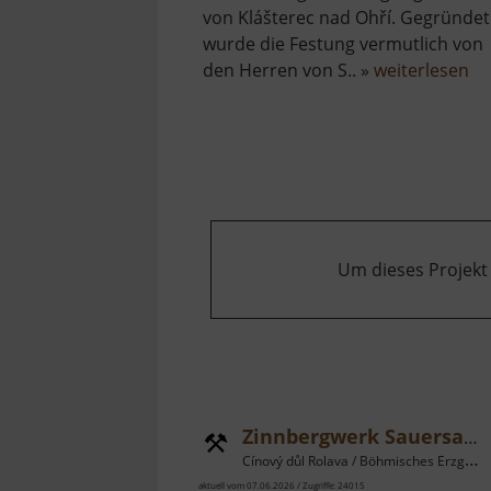
von Klášterec nad Ohří. Gegründet
wurde die Festung vermutlich von
üb
den Herren von S.. »
weiterlesen
Bu
Pü
Um dieses Projekt
Zinnbergwerk Sauersack
Cínový důl Rolava / Böhmisches Erzgebirge
aktuell vom 07.06.2026 / Zugriffe: 24015