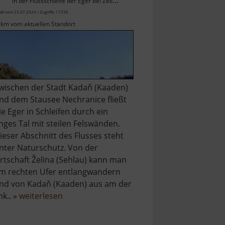
in der Flussschleife der Eger bei Zelině / Böhmisches Erzgebirge
ell vom 23.07.2024 / Zugriffe: 17336
 km vom aktuellen Standort
wischen der Stadt Kadaň (Kaaden)
nd dem Stausee Nechranice fließt
ie Eger in Schleifen durch ein
nges Tal mit steilen Felswänden.
ieser Abschnitt des Flusses steht
nter Naturschutz. Von der
rtschaft Želina (Sehlau) kann man
m rechten Ufer entlangwandern
nd von Kadaň (Kaaden) aus am der
über
ink.. »
weiterlesen
Naturdenkmal
Želinský