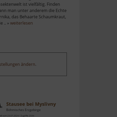
nsektenwelt ist vielfältig. Finden
ann man unter anderem die Echte
rnika, das Behaarte Schaumkraut,
über
ie .. »
weiterlesen
Basaltsteinbruch
Ryžovna
stellungen ändern
.
Stausee bei Myslivny
Böhmisches Erzgebirge
ell vom 23.07.2024 / Zugriffe: 2594