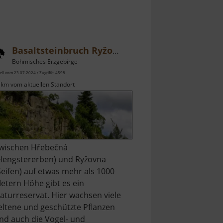
Basaltsteinbruch Ryžovna
Böhmisches Erzgebirge
ell vom 23.07.2024 / Zugriffe: 4598
 km vom aktuellen Standort
wischen Hřebečná
Hengstererben) und Ryžovna
Seifen) auf etwas mehr als 1000
etern Höhe gibt es ein
aturreservat. Hier wachsen viele
eltene und geschützte Pflanzen
nd auch die Vogel- und