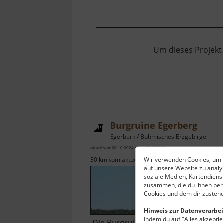
Um dieses Projekt
Burgruine Egerberg
Egerberk / Böhmisches Erzgebirge
aktuell vom 06.10.2024 / Zugriffe: 29022
Wir verwenden Cookies, um I
30 km vom aktuellen Standort
auf unsere Website zu anal
soziale Medien, Kartendiens
zusammen, die du ihnen bere
Cookies und dem dir zustehe
Hinweis zur Datenverarbei
Indem du auf "Alles akzeptier
Die Burgruine Egerberg (Hrad