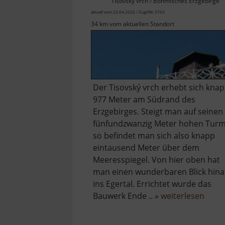
Tisovský vrch / Böhmisches Erzgebirge
aktuell vom 23.04.2026 / Zugriffe: 3763
34 km vom aktuellen Standort
Der Tisovský vrch erhebt sich kna
977 Meter am Südrand des
Erzgebirges. Steigt man auf seinen
fünfundzwanzig Meter hohen Turm
so befindet man sich also knapp
eintausend Meter über dem
Meeresspiegel. Von hier oben hat
man einen wunderbaren Blick hin
ins Egertal. Errichtet wurde das
über
Bauwerk Ende .. »
weiterlesen
Peind