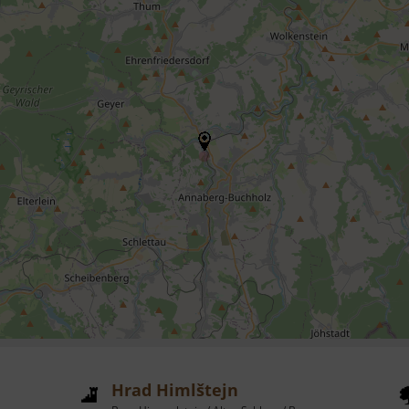
Hrad Himlštejn