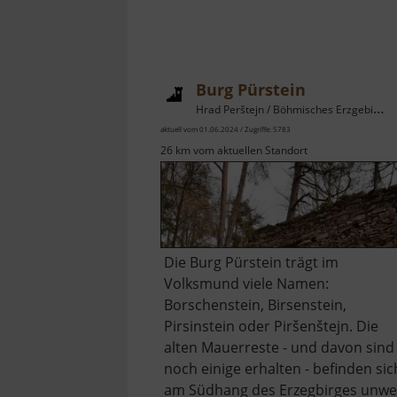
Burg Pürstein
Hrad Perštejn / Böhmisches Erzgebirge
aktuell vom 01.06.2024 / Zugriffe: 5783
26 km vom aktuellen Standort
Die Burg Pürstein trägt im
Volksmund viele Namen:
Borschenstein, Birsenstein,
Pirsinstein oder Piršenštejn. Die
alten Mauerreste - und davon sind
noch einige erhalten - befinden sic
am Südhang des Erzegbirges unwe