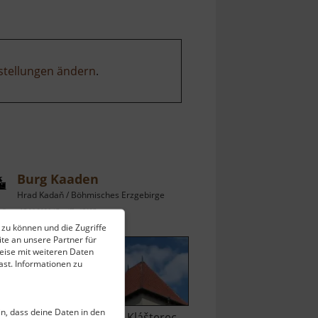
meandr
stellungen ändern
.
Burg Kaaden
Hrad Kadaň / Böhmisches Erzgebirge
ell vom 07.06.2026 / Zugriffe: 47637
 zu können und die Zugriffe
 km vom aktuellen Standort
te an unsere Partner für
eise mit weiteren Daten
st. Informationen zu
ein, dass deine Daten in den
wischen Chomutov und Klášterec