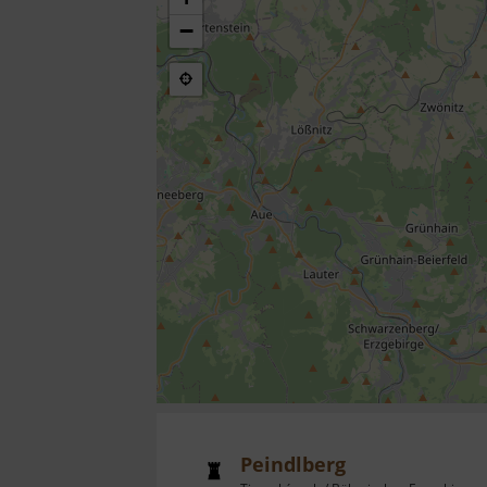
−
Peindlberg