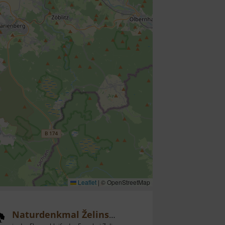
Leaflet
|
© OpenStreetMap
Naturdenkmal Želinský meandr