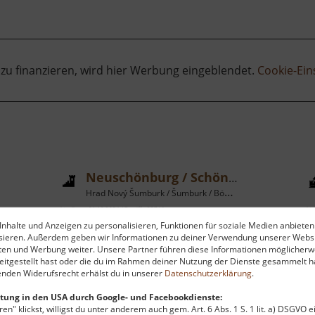
 zu finanzieren, wird hier Werbung eingeblendet.
Cookie-Ein
Neuschönburg / Schönburg
Hrad Nový Šumburk / Šumburk / Böhmisches Erzgebirge
aktuell vom 01.10.2024 / Zugriffe: 23746
aktu
nhalte und Anzeigen zu personalisieren, Funktionen für soziale Medien anbieten
28 km vom aktuellen Standort
33
ysieren. Außerdem geben wir Informationen zu deiner Verwendung unserer Websi
ten und Werbung weiter. Unsere Partner führen diese Informationen möglicherw
itgestellt hast oder die du im Rahmen deiner Nutzung der Dienste gesammelt ha
nden Widerufsrecht erhälst du in unserer
Datenschutzerklärung
.
tung in den USA durch Google- und Facebookdienste:
en" klickst, willigst du unter anderem auch gem. Art. 6 Abs. 1 S. 1 lit. a) DSGVO 
Schon von der Egertalstraße aus
Z