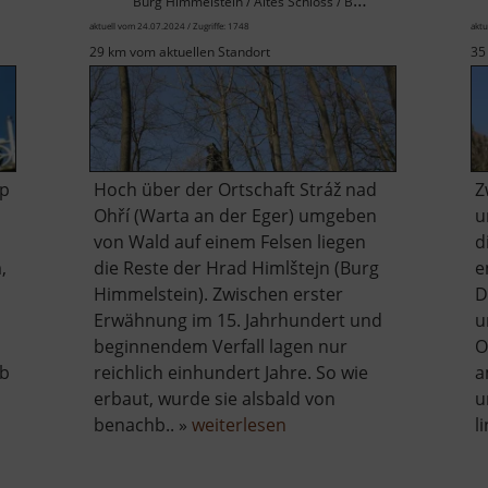
Burg Himmelstein / Altes Schloss / Böhmisches Erzgebirge
aktuell vom 24.07.2024 / Zugriffe: 1748
aktu
29 km vom aktuellen Standort
35
pp
Hoch über der Ortschaft Stráž nad
Z
Ohří (Warta an der Eger) umgeben
u
von Wald auf einem Felsen liegen
d
,
die Reste der Hrad Himlštejn (Burg
e
Himmelstein). Zwischen erster
D
Erwähnung im 15. Jahrhundert und
u
beginnendem Verfall lagen nur
O
ab
reichlich einhundert Jahre. So wie
a
erbaut, wurde sie alsbald von
u
über
benachb.. »
weiterlesen
l
lberg
Hrad
Himlštejn