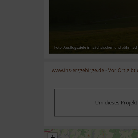
Foto: Ausflugsziele im sächsischen und böhmisc
www.ins-erzgebirge.de
-
Vor Ort gibt
Um dieses Projekt
+