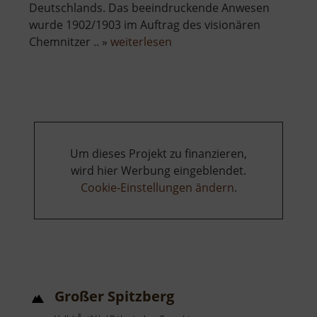
Deutschlands. Das beeindruckende Anwesen
wurde 1902/1903 im Auftrag des visionären
über
Chemnitzer .. »
weiterlesen
Henry
van
de
Velde
Museum
Um dieses Projekt zu finanzieren,
wird hier Werbung eingeblendet.
Cookie-Einstellungen ändern
.
Großer Spitzberg