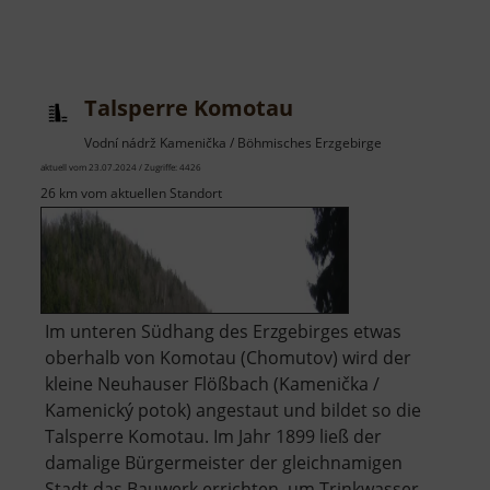
Talsperre Komotau
Vodní nádrž Kamenička / Böhmisches Erzgebirge
aktuell vom 23.07.2024 / Zugriffe: 4426
26 km vom aktuellen Standort
Im unteren Südhang des Erzgebirges etwas
oberhalb von Komotau (Chomutov) wird der
kleine Neuhauser Flößbach (Kamenička /
Kamenický potok) angestaut und bildet so die
Talsperre Komotau. Im Jahr 1899 ließ der
damalige Bürgermeister der gleichnamigen
Stadt das Bauwerk errichten, um Trinkwasser