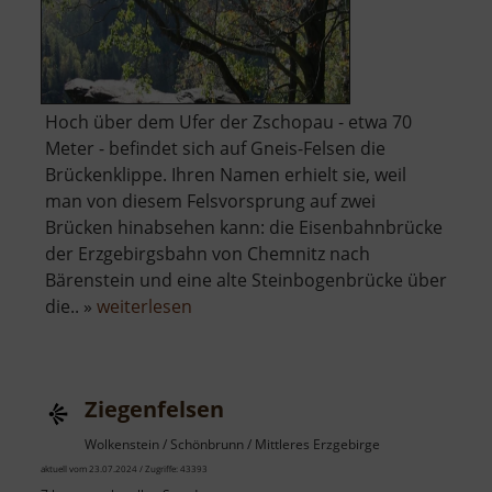
Hoch über dem Ufer der Zschopau - etwa 70
Meter - befindet sich auf Gneis-Felsen die
Brückenklippe. Ihren Namen erhielt sie, weil
man von diesem Felsvorsprung auf zwei
Brücken hinabsehen kann: die Eisenbahnbrücke
der Erzgebirgsbahn von Chemnitz nach
Bärenstein und eine alte Steinbogenbrücke über
über
die.. »
weiterlesen
Brückenklippe
Ziegenfelsen
Wolkenstein / Schönbrunn / Mittleres Erzgebirge
aktuell vom 23.07.2024 / Zugriffe: 43393