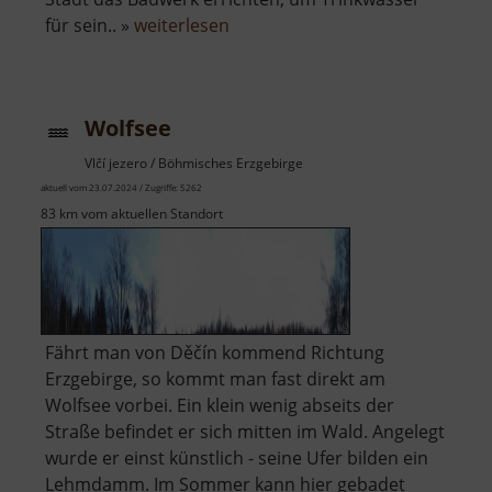
über
für sein.. »
weiterlesen
Talsperre
Komotau
Wolfsee
Vlčí jezero / Böhmisches Erzgebirge
aktuell vom 23.07.2024 / Zugriffe: 5262
83 km vom aktuellen Standort
Fährt man von Děčín kommend Richtung
Erzgebirge, so kommt man fast direkt am
Wolfsee vorbei. Ein klein wenig abseits der
Straße befindet er sich mitten im Wald. Angelegt
wurde er einst künstlich - seine Ufer bilden ein
Lehmdamm. Im Sommer kann hier gebadet