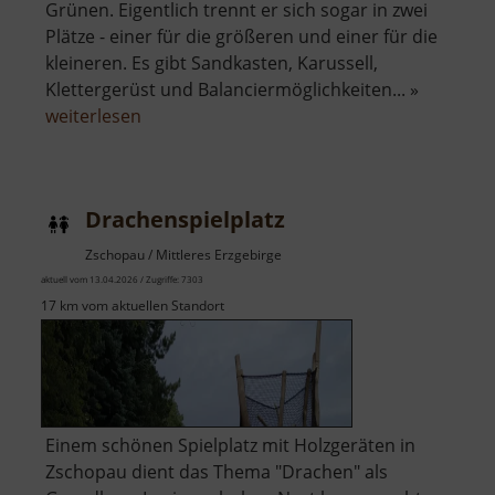
Grünen. Eigentlich trennt er sich sogar in zwei
Plätze - einer für die größeren und einer für die
kleineren. Es gibt Sandkasten, Karussell,
Klettergerüst und Balanciermöglichkeiten... »
über
weiterlesen
Spielplatz
an
der
Drachenspielplatz
Lessingstraße
Zschopau / Mittleres Erzgebirge
aktuell vom 13.04.2026 / Zugriffe: 7303
17 km vom aktuellen Standort
Einem schönen Spielplatz mit Holzgeräten in
Zschopau dient das Thema "Drachen" als