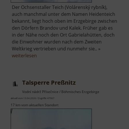
Der Ochsenstaller Teich (Volárenský rybník),
auch manchmal unter dem Namen Heidenteich
bekannt, liegt hoch oben im Erzgebirge zwischen
den Dörfern Brandov und Kalek. Früher gab es
in der Nähe noch den Ort Gabrielahütten, doch
die Einwohner wurden nach dem Zweiten
Weltkrieg vertrieben und nunmehr sie.. »
über
weiterlesen
Ochsenstaller
Teich
Talsperre Preßnitz
Vodní nádrž Přísečnice / Böhmisches Erzgebirge
aktuell vom 13.04.2026 / Zugriffe: 47967
17 km vom aktuellen Standort