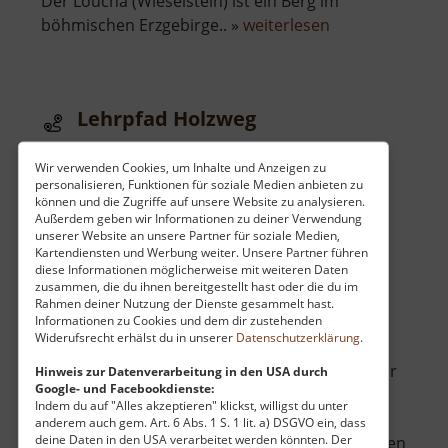
Der Loučná (Wieselstein) ist ein Berg im
über
böhmischen Erzgebirge.. »
weiterlesen
Loučná
Lehrpfad Holzweg
Walderlebnis im Tharandter Wald / Osterzgebirge
Wir verwenden Cookies, um Inhalte und Anzeigen zu
aktuell vom 23.07.2024 / Zugriffe: 22724
personalisieren, Funktionen für soziale Medien anbieten zu
54 km vom aktuellen Standort
können und die Zugriffe auf unsere Website zu analysieren.
Außerdem geben wir Informationen zu deiner Verwendung
unserer Website an unsere Partner für soziale Medien,
Kartendiensten und Werbung weiter. Unsere Partner führen
diese Informationen möglicherweise mit weiteren Daten
zusammen, die du ihnen bereitgestellt hast oder die du im
Rahmen deiner Nutzung der Dienste gesammelt hast.
Informationen zu Cookies und dem dir zustehenden
Auf dem "Holzweg", der nahe Grillenburg
Widerufsrecht erhälst du in unserer
Datenschutzerklärung
.
entlang der Triebisch in den Wald hineinführt,
können große und kleine Wanderer etwas über
Hinweis zur Datenverarbeitung in den USA durch
Google- und Facebookdienste:
Bäume, Holz und Nutzung des Waldes lernen.
Indem du auf "Alles akzeptieren" klickst, willigst du unter
Viele nah beieiander liegende Schautafeln
anderem auch gem. Art. 6 Abs. 1 S. 1 lit. a) DSGVO ein, dass
deine Daten in den USA verarbeitet werden könnten. Der
erklären allerlei Nützliches. Anfassen und Fühlen