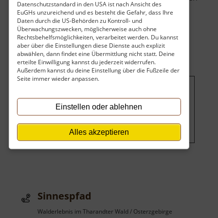
Datenschutzstandard in den USA ist nach Ansicht des
ausdrücklich erwünscht. Ab und an .. »
EuGHs unzureichend und es besteht die Gefahr, dass Ihre
über
weiterlesen
Daten durch die US-Behörden zu Kontroll- und
Überwachungszwecken, möglicherweise auch ohne
Lehrpfad
Rechtsbehelfsmöglichkeiten, verarbeitet werden. Du kannst
Holzweg
aber über die Einstellungen diese Dienste auch explizit
abwählen, dann findet eine Übermittlung nicht statt. Deine
erteilte Einwilligung kannst du jederzeit widerrufen.
Außerdem kannst du deine Einstellung über die Fußzeile der
Seite immer wieder anpassen.
Um dieses Projekt zu finanzieren,
Einstellen oder ablehnen
wird hier Werbung eingeblendet.
Cookie-Einstellungen ändern
.
Alles akzeptieren
Sinnespfad
Walderlebnis im Tharandter Wald / Osterzgebirge