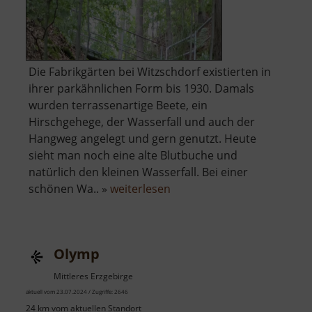
Die Fabrikgärten bei Witzschdorf existierten in
ihrer parkähnlichen Form bis 1930. Damals
wurden terrassenartige Beete, ein
Hirschgehege, der Wasserfall und auch der
Hangweg angelegt und gern genutzt. Heute
sieht man noch eine alte Blutbuche und
natürlich den kleinen Wasserfall. Bei einer
über
schönen Wa.. »
weiterlesen
Fabrikgärten
mit
Wasserfall
Olymp
Mittleres Erzgebirge
aktuell vom 23.07.2024 / Zugriffe: 2646
24 km vom aktuellen Standort