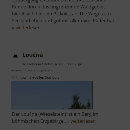
Runde durch das angrenzende Waldgebiet
bietet sich hier ein Picknick an. Die Wege zum
See sind eben und gut mit allem was Räder hat..
über
»
weiterlesen
Schwarzer
Teich
bei
Loučná
Langenau
Wieselstein / Böhmisches Erzgebirge
aktuell vom 14.04.2024 / Zugriffe: 3371
44 km vom aktuellen Standort
Der Loučná (Wieselstein) ist ein Berg im
über
böhmischen Erzgebirge.. »
weiterlesen
Loučná