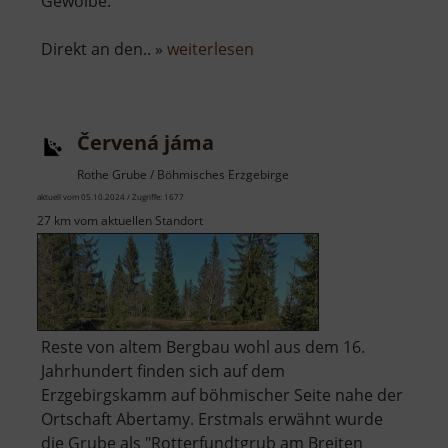
Gewölbe.
über
Direkt an den.. »
weiterlesen
Městská
věž
a
Červená jáma
kostel
Nanebevzetí
Rothe Grube / Böhmisches Erzgebirge
Panny
aktuell vom 05.10.2024 / Zugriffe: 1677
Marie
27 km vom aktuellen Standort
Reste von altem Bergbau wohl aus dem 16.
Jahrhundert finden sich auf dem
Erzgebirgskamm auf böhmischer Seite nahe der
Ortschaft Abertamy. Erstmals erwähnt wurde
die Grube als "Rotterfundtgrub am Breiten