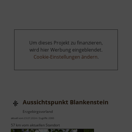
Bergbau
um
Blankenstein
Um dieses Projekt zu finanzieren,
wird hier Werbung eingeblendet.
Cookie-Einstellungen ändern
.
Aussichtspunkt Blankenstein
Erzgebirgsvorland
aktuell vom 23.07.2024 / Zugriffe: 2080
57 km vom aktuellen Standort