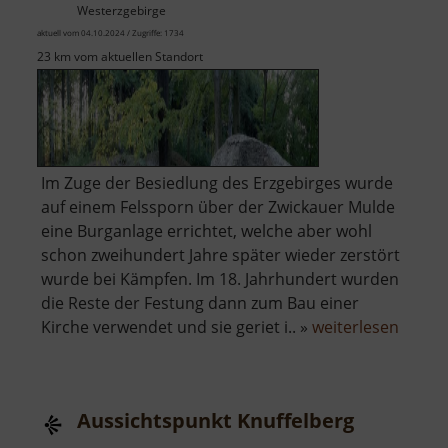
Westerzgebirge
aktuell vom 04.10.2024 / Zugriffe: 1734
23 km vom aktuellen Standort
Im Zuge der Besiedlung des Erzgebirges wurde
auf einem Felssporn über der Zwickauer Mulde
eine Burganlage errichtet, welche aber wohl
schon zweihundert Jahre später wieder zerstört
wurde bei Kämpfen. Im 18. Jahrhundert wurden
die Reste der Festung dann zum Bau einer
über
Kirche verwendet und sie geriet i.. »
weiterlesen
Isenb
Aussichtspunkt Knuffelberg