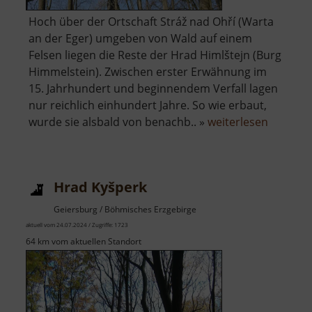
Hoch über der Ortschaft Stráž nad Ohří (Warta
an der Eger) umgeben von Wald auf einem
Felsen liegen die Reste der Hrad Himlštejn (Burg
Himmelstein). Zwischen erster Erwähnung im
15. Jahrhundert und beginnendem Verfall lagen
nur reichlich einhundert Jahre. So wie erbaut,
über
wurde sie alsbald von benachb.. »
weiterlesen
Hrad
Himlštej
Hrad Kyšperk
Geiersburg / Böhmisches Erzgebirge
aktuell vom 24.07.2024 / Zugriffe: 1723
64 km vom aktuellen Standort