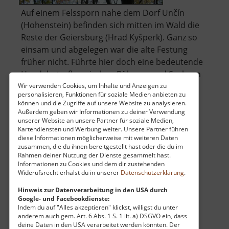
Auf einem Felssporn nahe dem Dorf Unčín
(Hohenstein) befinden sich mitten im Wald die
Reste der Geiersburg (Hrad Kyšperk). Ganz so
einsam und abgelegen war die alte Festung
früher nicht. Führte hier doch eine bedeutende
Handelsstraße zwischen Böhmen und Sachsen
entlang. Schon im 9. Jahrhundert wurde.. »
Wir verwenden Cookies, um Inhalte und Anzeigen zu
personalisieren, Funktionen für soziale Medien anbieten zu
über
weiterlesen
können und die Zugriffe auf unsere Website zu analysieren.
Hrad
Außerdem geben wir Informationen zu deiner Verwendung
unserer Website an unsere Partner für soziale Medien,
Kyšperk
Kartendiensten und Werbung weiter. Unsere Partner führen
diese Informationen möglicherweise mit weiteren Daten
Kleinsteinhöhle
zusammen, die du ihnen bereitgestellt hast oder die du im
Rahmen deiner Nutzung der Dienste gesammelt hast.
Sachsen
Informationen zu Cookies und dem dir zustehenden
Widerufsrecht erhälst du in unserer
Datenschutzerklärung
.
aktuell vom 24.07.2024 / Zugriffe: 1425
99 km vom aktuellen Standort
Hinweis zur Datenverarbeitung in den USA durch
Google- und Facebookdienste:
Indem du auf "Alles akzeptieren" klickst, willigst du unter
anderem auch gem. Art. 6 Abs. 1 S. 1 lit. a) DSGVO ein, dass
deine Daten in den USA verarbeitet werden könnten. Der