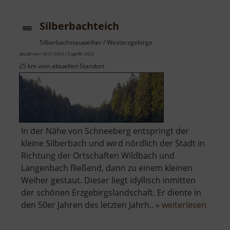
Silberbachteich
Silberbachstauweiher / Westerzgebirge
aktuell vom 18.07.2024 / Zugriffe: 2022
25 km vom aktuellen Standort
In der Nähe von Schneeberg entspringt der
kleine Silberbach und wird nördlich der Stadt in
Richtung der Ortschaften Wildbach und
Langenbach fließend, dann zu einem kleinen
Weiher gestaut. Dieser liegt idyllisch inmitten
der schönen Erzgebirgslandschaft. Er diente in
über
den 50er Jahren des letzten Jahrh.. »
weiterlesen
Silber