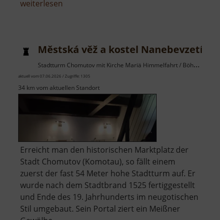
über
weiterlesen
Rybník
Otakar
Městská věž a kostel Nanebevzetí Pa
Stadtturm Chomutov mit Kirche Mariä Himmelfahrt / Böhmisches Erzgebirge
aktuell vom 07.06.2026 / Zugriffe: 1305
34 km vom aktuellen Standort
Erreicht man den historischen Marktplatz der
Stadt Chomutov (Komotau), so fällt einem
zuerst der fast 54 Meter hohe Stadtturm auf. Er
wurde nach dem Stadtbrand 1525 fertiggestellt
und Ende des 19. Jahrhunderts im neugotischen
Stil umgebaut. Sein Portal ziert ein Meißner