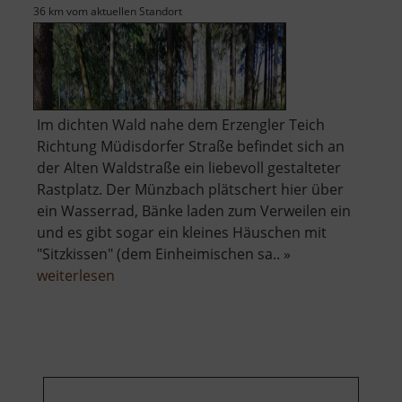
36 km vom aktuellen Standort
Im dichten Wald nahe dem Erzengler Teich
Richtung Müdisdorfer Straße befindet sich an
der Alten Waldstraße ein liebevoll gestalteter
Rastplatz. Der Münzbach plätschert hier über
ein Wasserrad, Bänke laden zum Verweilen ein
und es gibt sogar ein kleines Häuschen mit
"Sitzkissen" (dem Einheimischen sa.. »
über
weiterlesen
Rastplatz
mit
Wasserrad