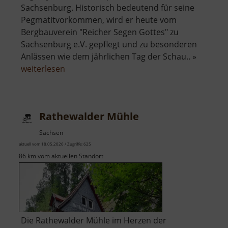
Sachsenburg. Historisch bedeutend für seine
Pegmatitvorkommen, wird er heute vom
Bergbauverein "Reicher Segen Gottes" zu
Sachsenburg e.V. gepflegt und zu besonderen
Anlässen wie dem jährlichen Tag der Schau.. »
über
weiterlesen
Pegmatit
Stolln
an
Rathewalder Mühle
der
Krumbacher
Sachsen
Fähre
aktuell vom 18.05.2026 / Zugriffe: 625
86 km vom aktuellen Standort
Die Rathewalder Mühle im Herzen der