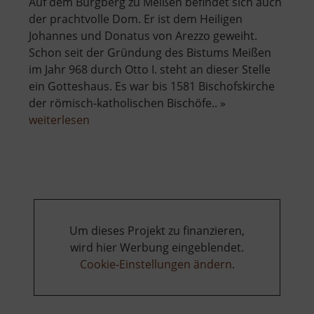
Auf dem Burgberg zu Meißen befindet sich auch
der prachtvolle Dom. Er ist dem Heiligen
Johannes und Donatus von Arezzo geweiht.
Schon seit der Gründung des Bistums Meißen
im Jahr 968 durch Otto I. steht an dieser Stelle
ein Gotteshaus. Es war bis 1581 Bischofskirche
der römisch-katholischen Bischöfe.. »
über
weiterlesen
Dom
zu
Meißen
Um dieses Projekt zu finanzieren,
wird hier Werbung eingeblendet.
Cookie-Einstellungen ändern
.