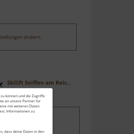
Schacht
stellungen ändern
.
Skilift Seiffen am Reicheltberg
Mittleres Erzgebirge
 zu können und die Zugriffe
ell vom 10.06.2026 / Zugriffe: 2315
te an unsere Partner für
 km vom aktuellen Standort
eise mit weiteren Daten
st. Informationen zu
ein, dass deine Daten in den