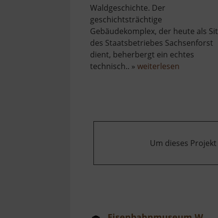
Waldgeschichte. Der
geschichtsträchtige
Gebäudekomplex, der heute als Sit
des Staatsbetriebes Sachsenforst
dient, beherbergt ein echtes
über
technisch.. »
weiterlesen
Forsthof
Bärenfels
mit
Arboretu
Um dieses Projekt
Eisenbahnmuseum Walthersdorf