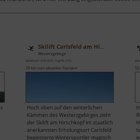
Skilift Carlsfeld am Hirschkopf
Westerzgebirge
aktuell vom 10.06.2026 / Zugriffe: 2752
aktu
35 km vom aktuellen Standort
52
ls
Hoch oben auf den winterlichen
I
Kämmen des Westerzgebirges zieht
R
der Skilift am Hirschkopf im staatlich
H
anerkannten Erholungsort Carlsfeld
t
begeisterte Wintersportler magisch
e