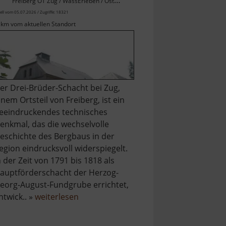
Freiberg OT Zug / WassErleben / Osterzgebirge
ell vom 05.07.2026 / Zugriffe: 18321
 km vom aktuellen Standort
er Drei-Brüder-Schacht bei Zug,
inem Ortsteil von Freiberg, ist ein
eeindruckendes technisches
enkmal, das die wechselvolle
eschichte des Bergbaus in der
egion eindrucksvoll widerspiegelt.
n der Zeit von 1791 bis 1818 als
auptförderschacht der Herzog-
eorg-August-Fundgrube errichtet,
über
ntwick.. »
weiterlesen
Drei-
Brüder-