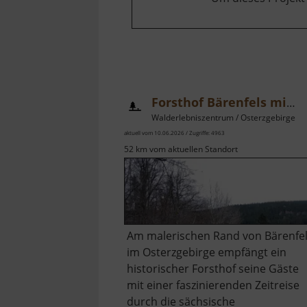
Forsthof Bärenfels mit Arboretum
Walderlebniszentrum / Osterzgebirge
aktuell vom 10.06.2026 / Zugriffe: 4963
52 km vom aktuellen Standort
Am malerischen Rand von Bärenfe
im Osterzgebirge empfängt ein
historischer Forsthof seine Gäste
mit einer faszinierenden Zeitreise
durch die sächsische