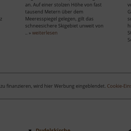
an. Auf einer stolzen Höhe von fast
v
tausend Metern über dem
G
z
Meeresspiegel gelegen, gilt das
s
schneesichere Skigebiet unweit von
h
über
.. »
weiterlesen
S
Skilift
S
Carlsfeld
am
Hirschkopf
m
 zu finanzieren, wird hier Werbung eingeblendet.
Cookie-Ein
Dudelskirche