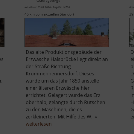
Osterzgebirge
aktuell vom 05.07.2026 / Zugriffe: 14730
aktu
46 km vom aktuellen Standort
39
Das alte Produktionsgebäude der
D
es
Erzwäsche Halsbrücke liegt direkt an
e
der Straße Richtung
b
Krummenhennersdorf. Dieses
D
n.
wurde um das Jahr 1850 anstelle
G
einer älteren Erzwäsche hier
R
errichtet. Gelagert wurde das Erz
I
oberhalb, gelangte durch Rutschen
H
zu den Maschinen, die es
G
zerkleinerten. Mit Hilfe des W.. »
e
be
über
weiterlesen
chöna
Alte