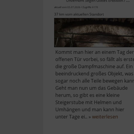
Unverhofft Segen Gottes Erbstolln / Osterzgebirge
aktuell vom 05.07.2026 / Zugriffe: 6170
37 km vom aktuellen Standort
Kommt man hier an einem Tag der
offenen Tür vorbei, so fällt als erst
die große Dampfmaschine auf. Ein
beeindruckend großes Objekt, was
sogar noch alle Teile bewegen kan
Geht man nun um das Gebäude
herum, so gibt es eine kleine
Steigerstube mit Helmen und
Umhängen und man kann hier
über
unter Tage ei.. »
weiterlesen
Radstu
Obers