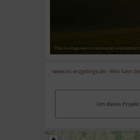
Foto: Ausflugsziele im sächsischen und böhmisc
www.ins-erzgebirge.de
-
Man kann bis
Um dieses Projekt
+