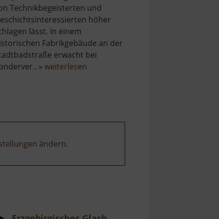
on Technikbegeisterten und
eschichtsinteressierten höher
chlagen lässt. In einem
istorischen Fabrikgebäude an der
tadtbadstraße erwacht bei
über
onderver.. »
weiterlesen
Dampfmaschine
Roßwein
stellungen ändern
.
Erzgebirgisches Glashüttenmuseum