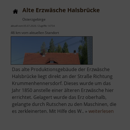
Alte Erzwäsche Halsbrücke
Osterzgebirge
aktuell vom 05.07.2026 / Zugriffe: 14734
46 km vom aktuellen Standort
Das alte Produktionsgebäude der Erzwäsche
Halsbrücke liegt direkt an der Straße Richtung
Krummenhennersdorf. Dieses wurde um das
Jahr 1850 anstelle einer älteren Erzwäsche hier
errichtet. Gelagert wurde das Erz oberhalb,
gelangte durch Rutschen zu den Maschinen, die
über
es zerkleinerten. Mit Hilfe des W.. »
weiterlesen
Alte
Erzwäs