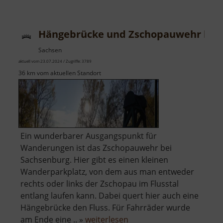
Hohenfichte
Hängebrücke und Zschopauwehr bei
Sachsen
aktuell vom 23.07.2024 / Zugriffe: 3789
36 km vom aktuellen Standort
Ein wunderbarer Ausgangspunkt für
Wanderungen ist das Zschopauwehr bei
Sachsenburg. Hier gibt es einen kleinen
Wanderparkplatz, von dem aus man entweder
rechts oder links der Zschopau im Flusstal
entlang laufen kann. Dabei quert hier auch eine
Hängebrücke den Fluss. Für Fahrräder wurde
über
am Ende eine .. »
weiterlesen