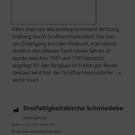
Fährt man von Marienberg kommend Richtung
Freiberg durch Großhartmannsdorf, hat man
am Orteingang kurz den Eindruck, man würde
direkt in den Oberen Teich hinein fahren. Er
wurde zwischen 1591 und 1593 künstlich
angelegt für den Bergbau im Freiberger Revier.
Gestaut wird hier der Großhartmannsdorfer .. »
über
weiterlesen
Oberer
Großhartmannsdorfer
Teich
Dreifaltigkeitskirche Schmiedeberg
Osterzgebirge
aktuell vom 23.07.2024 / Zugriffe: 3801
54 km vom aktuellen Standort