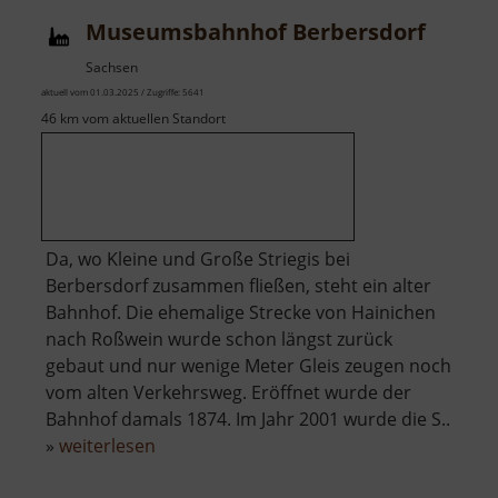
Halsbr
Museumsbahnhof Berbersdorf
Sachsen
aktuell vom 01.03.2025 / Zugriffe: 5641
46 km vom aktuellen Standort
Da, wo Kleine und Große Striegis bei
Berbersdorf zusammen fließen, steht ein alter
Bahnhof. Die ehemalige Strecke von Hainichen
nach Roßwein wurde schon längst zurück
gebaut und nur wenige Meter Gleis zeugen noch
vom alten Verkehrsweg. Eröffnet wurde der
Bahnhof damals 1874. Im Jahr 2001 wurde die S..
über
»
weiterlesen
Museumsbahnhof