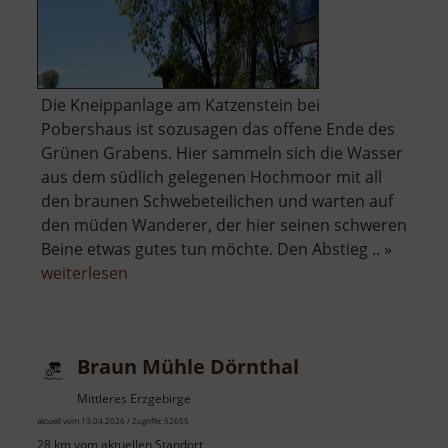
Die Kneippanlage am Katzenstein bei
Pobershaus ist sozusagen das offene Ende des
Grünen Grabens. Hier sammeln sich die Wasser
aus dem südlich gelegenen Hochmoor mit all
den braunen Schwebeteilichen und warten auf
den müden Wanderer, der hier seinen schweren
Beine etwas gutes tun möchte. Den Abstieg .. »
über
weiterlesen
Kneippanlage
Katzenstein
Braun Mühle Dörnthal
Mittleres Erzgebirge
aktuell vom 13.04.2026 / Zugriffe: 52655
28 km vom aktuellen Standort