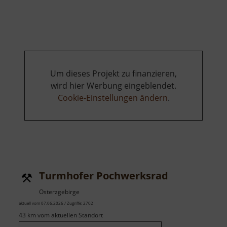
Bahnhof
/
Postamt
Großvoig
Um dieses Projekt zu finanzieren,
wird hier Werbung eingeblendet.
Cookie-Einstellungen ändern
.
Turmhofer Pochwerksrad
Osterzgebirge
aktuell vom 07.06.2026 / Zugriffe: 2702
43 km vom aktuellen Standort