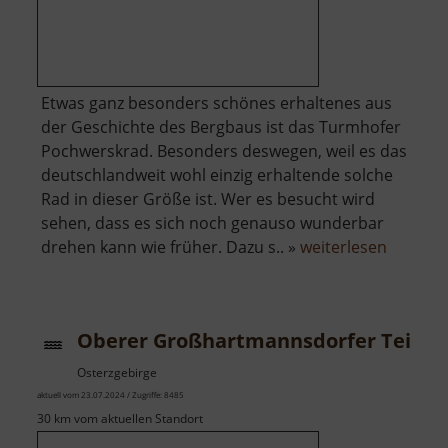
Etwas ganz besonders schönes erhaltenes aus
der Geschichte des Bergbaus ist das Turmhofer
Pochwerskrad. Besonders deswegen, weil es das
deutschlandweit wohl einzig erhaltende solche
Rad in dieser Größe ist. Wer es besucht wird
sehen, dass es sich noch genauso wunderbar
über
drehen kann wie früher. Dazu s.. »
weiterlesen
Turmho
Pochwe
Oberer Großhartmannsdorfer Teich
Osterzgebirge
aktuell vom 23.07.2024 / Zugriffe: 8485
30 km vom aktuellen Standort