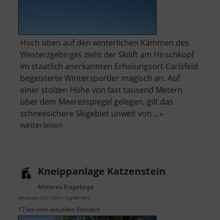
Hoch oben auf den winterlichen Kämmen des
Westerzgebirges zieht der Skilift am Hirschkopf
im staatlich anerkannten Erholungsort Carlsfeld
begeisterte Wintersportler magisch an. Auf
einer stolzen Höhe von fast tausend Metern
über dem Meeresspiegel gelegen, gilt das
schneesichere Skigebiet unweit von .. »
über
weiterlesen
Skilift
Carlsfeld
am
Kneippanlage Katzenstein
Hirschkopf
Mittleres Erzgebirge
aktuell vom 23.07.2024 / Zugriffe: 4852
17 km vom aktuellen Standort