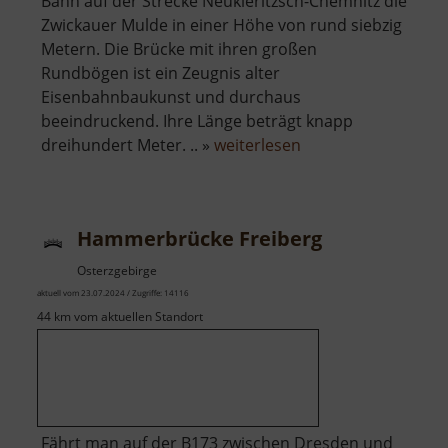
Bahn auf der Strecke Neukieritzsch-Chemnitz die
Zwickauer Mulde in einer Höhe von rund siebzig
Metern. Die Brücke mit ihren großen
Rundbögen ist ein Zeugnis alter
Eisenbahnbaukunst und durchaus
beeindruckend. Ihre Länge beträgt knapp
über
dreihundert Meter. .. »
weiterlesen
Göhrener
Viadukt
Hammerbrücke Freiberg
Osterzgebirge
aktuell vom 23.07.2024 / Zugriffe: 14116
44 km vom aktuellen Standort
Fährt man auf der B173 zwischen Dresden und