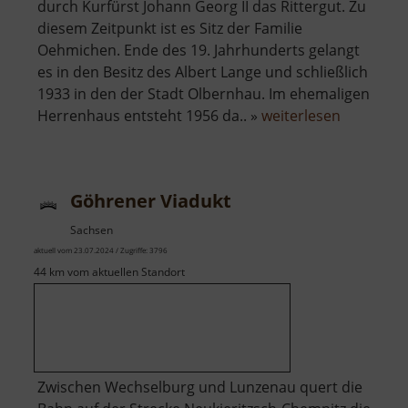
durch Kurfürst Johann Georg II das Rittergut. Zu
diesem Zeitpunkt ist es Sitz der Familie
Oehmichen. Ende des 19. Jahrhunderts gelangt
es in den Besitz des Albert Lange und schließlich
1933 in den der Stadt Olbernhau. Im ehemaligen
über
Herrenhaus entsteht 1956 da.. »
weiterlesen
Rittergut
Olbernha
Göhrener Viadukt
Sachsen
aktuell vom 23.07.2024 / Zugriffe: 3796
44 km vom aktuellen Standort
Zwischen Wechselburg und Lunzenau quert die