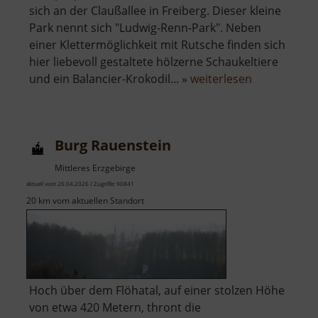
sich an der Claußallee in Freiberg. Dieser kleine
Park nennt sich "Ludwig-Renn-Park". Neben
einer Klettermöglichkeit mit Rutsche finden sich
hier liebevoll gestaltete hölzerne Schaukeltiere
über
und ein Balancier-Krokodil... »
weiterlesen
Spielplatz
"Ludwig-
Renn-
Burg Rauenstein
Park"
Mittleres Erzgebirge
aktuell vom 26.04.2026 / Zugriffe: 90841
20 km vom aktuellen Standort
Hoch über dem Flöhatal, auf einer stolzen Höhe
von etwa 420 Metern, thront die