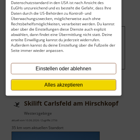
Datenschutzstandard in den USA ist nach Ansicht des
Hartmann-
EuGHs unzureichend und es besteht die Gefahr, dass Ihre
Haus
Daten durch die US-Behörden zu Kontroll- und
Überwachungszwecken, möglicherweise auch ohne
Rechtsbehelfsmöglichkeiten, verarbeitet werden. Du kannst
aber über die Einstellungen diese Dienste auch explizit
abwählen, dann findet eine Übermittlung nicht statt. Deine
Um dieses Projekt zu finanzieren,
erteilte Einwilligung kannst du jederzeit widerrufen.
Außerdem kannst du deine Einstellung über die Fußzeile der
wird hier Werbung eingeblendet.
Seite immer wieder anpassen.
Cookie-Einstellungen ändern
.
Einstellen oder ablehnen
Alles akzeptieren
Skilift Carlsfeld am Hirschkopf
Westerzgebirge
aktuell vom 10.06.2026 / Zugriffe: 2756
35 km vom aktuellen Standort