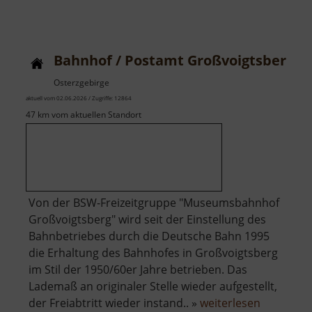
Hängebrücke
und
Zschopauwehr
Bahnhof / Postamt Großvoigtsberg
bei
Sachsenburg
Osterzgebirge
aktuell vom 02.06.2026 / Zugriffe: 12864
47 km vom aktuellen Standort
Von der BSW-Freizeitgruppe "Museumsbahnhof
Großvoigtsberg" wird seit der Einstellung des
Bahnbetriebes durch die Deutsche Bahn 1995
die Erhaltung des Bahnhofes in Großvoigtsberg
im Stil der 1950/60er Jahre betrieben. Das
Lademaß an originaler Stelle wieder aufgestellt,
über
der Freiabtritt wieder instand.. »
weiterlesen