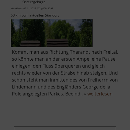
Osterzgebirge
aktuell vom 05.11.2023 / Zugriffe: 3798
60 km vom aktuellen Standort
Kommt man aus Richtung Tharandt nach Freital,
so könnte man an der ersten Ampel eine Pause
einlegen, den Fluss überqueren und gleich
rechts wieder von der Straße hinab steigen. Und
schon steht man inmitten des von Freiherrn von
Lindemann und des Engländers George de la
über
Pole angelegten Parkes. Beeind.. »
weiterlesen
Heilsbe
Park