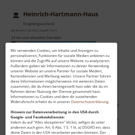
Berbersdorf
Heinrich-Hartmann-Haus
Erzgebirgsvorland
aktuell vom 01.06.2024 / Zugriffe: 10315
24 km vom aktuellen Standort
Wir verwenden Cookies, um Inhalte und Anzeigen zu
personalisieren, Funktionen für soziale Medien anbieten zu
können und die Zugriffe auf unsere Website zu analysieren.
Außerdem geben wir Informationen zu deiner Verwendung
unserer Website an unsere Partner für soziale Medien,
Im Jahr 2004 wurde das Heinrich-Hartmann-
Kartendiensten und Werbung weiter. Unsere Partner führen
diese Informationen möglicherweise mit weiteren Daten
Haus neu erbaut. Hier erwarten den Besucher
zusammen, die du ihnen bereitgestellt hast oder die du im
ständig wechselnde Ausstellungen und laden
Rahmen deiner Nutzung der Dienste gesammelt hast.
Informationen zu Cookies und dem dir zustehenden
ihn auf eine künstlerische Reise ein. Neben
Widerufsrecht erhälst du in unserer
Datenschutzerklärung
.
Malereien und Grafiken werden auch Exponate
anderer Bereiche präsentiert. Es finden
Hinweis zur Datenverarbeitung in den USA durch
Google- und Facebookdienste:
wöchentlich Mal- und Zeichenzirkel statt. Un.. »
Indem du auf "Alles akzeptieren" klickst, willigst du unter
über
weiterlesen
anderem auch gem. Art. 6 Abs. 1 S. 1 lit. a) DSGVO ein, dass
deine Daten in den USA verarbeitet werden könnten. Der
Heinrich-