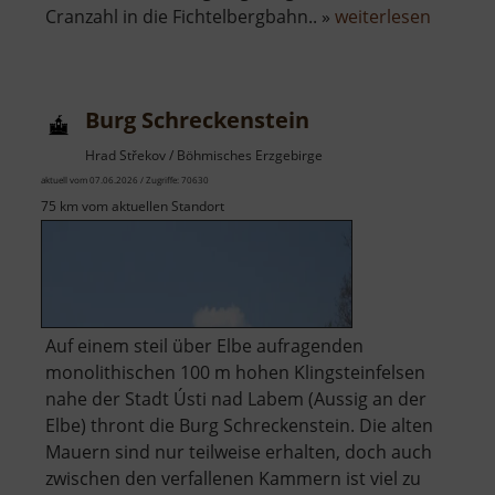
über
Cranzahl in die Fichtelbergbahn.. »
weiterlesen
Fichtel
Burg Schreckenstein
Hrad Střekov / Böhmisches Erzgebirge
aktuell vom 07.06.2026 / Zugriffe: 70630
75 km vom aktuellen Standort
Auf einem steil über Elbe aufragenden
monolithischen 100 m hohen Klingsteinfelsen
nahe der Stadt Ústi nad Labem (Aussig an der
Elbe) thront die Burg Schreckenstein. Die alten
Mauern sind nur teilweise erhalten, doch auch
zwischen den verfallenen Kammern ist viel zu