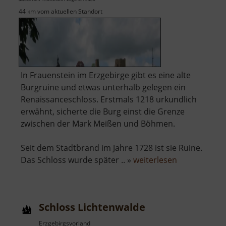
44 km vom aktuellen Standort
In Frauenstein im Erzgebirge gibt es eine alte
Burgruine und etwas unterhalb gelegen ein
Renaissanceschloss. Erstmals 1218 urkundlich
erwähnt, sicherte die Burg einst die Grenze
zwischen der Mark Meißen und Böhmen.
Seit dem Stadtbrand im Jahre 1728 ist sie Ruine.
über
Das Schloss wurde später .. »
weiterlesen
Burgruine
und
Schloss
Schloss Lichtenwalde
Frauenstein
Erzgebirgsvorland