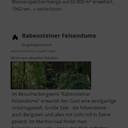
3
Wasserspeichermenge auf 60.000 m
erweitert,
über
1942 ver.. »
weiterlesen
Greifenbachstauweiher
Rabensteiner Felsendome
Erzgebirgsvorland
aktuell vom 26.05.2026 / Zugriffe: 105866
28 km vom aktuellen Standort
Im Besucherbergwerk "Rabensteiner
Felsendome" erwartet den Gast eine einzigartige
Untertagewelt. Große Säle - die Felsendome -
auch Bergseen und alles mit Licht toll in Szene
gesetzt. Im Marmorsaal findet man