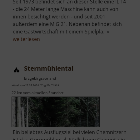
Seit 1973 befindet sich an dieser Stelle eine IL 14
- die 24 Meter lange Maschine kann auch von
innen besichtigt werden - und seit 2001
außerdem eine MIG 21. Nebenan befindet sich
eine Gastwirtschaft mit einem Spielpla.. »
über
weiterlesen
Flugzeug
Cämmerswalde
Sternmühlental
Erzgebirgsvorland
aktuell vom 23.07.2024 / Zugriffe: 74969
22 km vom aktuellen Standort
Ein beliebtes Ausflugsziel bei vielen Chemnitzern
ist das Sternmühlental. Südlich von Chemnitz in