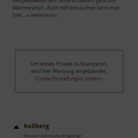
beispielsweise sehr unterschiedlich gefärbte
Marmorarten. Auch Höhlentauchen kann man
über
hier... »
weiterlesen
Rabensteiner
Felsendome
Um dieses Projekt zu finanzieren,
wird hier Werbung eingeblendet.
Cookie-Einstellungen ändern
.
Keilberg
Klínovec / Böhmisches Erzgebirge