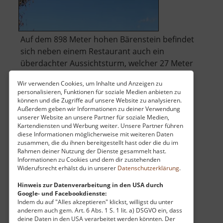
Auf dem 898 Meter hohen Bärenstein befindet
sich neben einem Restaurant auch ein
überdachter Aussichtsturm, welcher 27 Meter
hoch ist. Dafür wurde 1913 der Grundstein
Wir verwenden Cookies, um Inhalte und Anzeigen zu
gelegt. Im Sommer wie im Winter bietet die
personalisieren, Funktionen für soziale Medien anbieten zu
Umgebung vielerlei Wander- bzw.
können und die Zugriffe auf unsere Website zu analysieren.
Außerdem geben wir Informationen zu deiner Verwendung
Wintersportmöglichkeiten.
unserer Website an unsere Partner für soziale Medien,
über
Wie auch seine Nachbarn Schei.. »
weiterlesen
Kartendiensten und Werbung weiter. Unsere Partner führen
Berg
diese Informationen möglicherweise mit weiteren Daten
zusammen, die du ihnen bereitgestellt hast oder die du im
Bärenst
Rahmen deiner Nutzung der Dienste gesammelt hast.
Informationen zu Cookies und dem dir zustehenden
Frohnauer Hammer
Widerufsrecht erhälst du in unserer
Datenschutzerklärung
.
Hinweis zur Datenverarbeitung in den USA durch
Mittleres Erzgebirge
Google- und Facebookdienste:
aktuell vom 26.04.2026 / Zugriffe: 80178
Indem du auf "Alles akzeptieren" klickst, willigst du unter
3 km vom aktuellen Standort
anderem auch gem. Art. 6 Abs. 1 S. 1 lit. a) DSGVO ein, dass
deine Daten in den USA verarbeitet werden könnten. Der