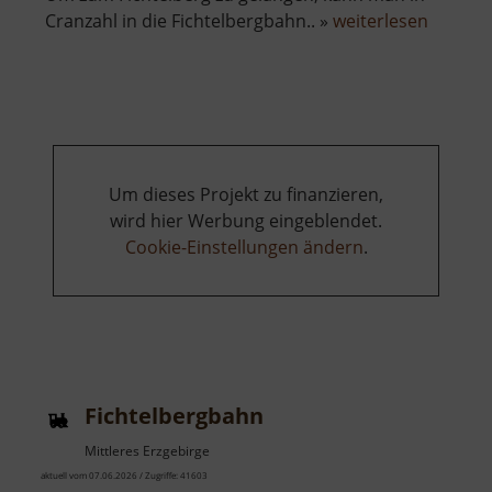
über
Cranzahl in die Fichtelbergbahn.. »
weiterlesen
Fichtel
Um dieses Projekt zu finanzieren,
wird hier Werbung eingeblendet.
Cookie-Einstellungen ändern
.
Fichtelbergbahn
Mittleres Erzgebirge
aktuell vom 07.06.2026 / Zugriffe: 41603