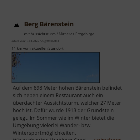
Aussi
in
Gele
Berg Bärenstein
mit Aussichtsturm / Mittleres Erzgebirge
aktuell vom 13.04.2026 / Zugriffe: 82083
11 km vom aktuellen Standort
Auf dem 898 Meter hohen Bärenstein befindet
sich neben einem Restaurant auch ein
überdachter Aussichtsturm, welcher 27 Meter
hoch ist. Dafür wurde 1913 der Grundstein
gelegt. Im Sommer wie im Winter bietet die
Umgebung vielerlei Wander- bzw.
Wintersportmöglichkeiten.