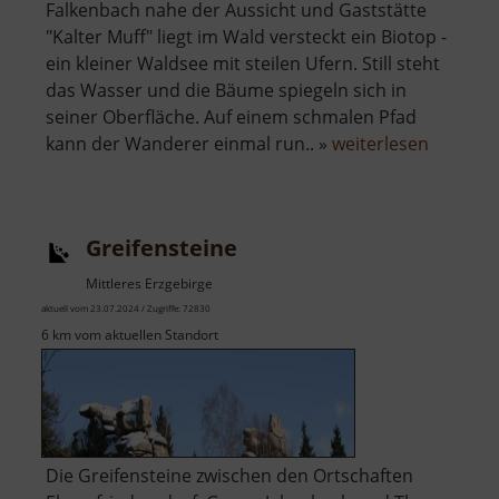
Falkenbach nahe der Aussicht und Gaststätte
"Kalter Muff" liegt im Wald versteckt ein Biotop -
ein kleiner Waldsee mit steilen Ufern. Still steht
das Wasser und die Bäume spiegeln sich in
seiner Oberfläche. Auf einem schmalen Pfad
über
kann der Wanderer einmal run.. »
weiterlesen
See
am
Kalten
Greifensteine
Muff
Mittleres Erzgebirge
aktuell vom 23.07.2024 / Zugriffe: 72830
6 km vom aktuellen Standort
Die Greifensteine zwischen den Ortschaften