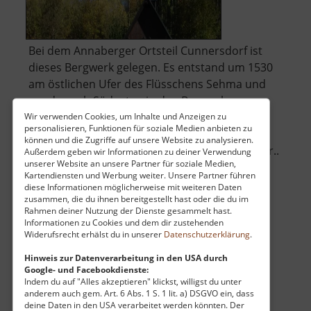
Bei dem Annaberger Ortsteil Cunnersdorf ist
dieses Bergwerk gelegen. Es entstand um 1530
am östlichen Ufer des Flüsschens Sehma und
wurde nach Südosten in den Berg gehauen.
Nach und nach kam es zur Verbindung mit
Wir verwenden Cookies, um Inhalte und Anzeigen zu
personalisieren, Funktionen für soziale Medien anbieten zu
anderen Schächten und Stollen, so dass man
können und die Zugriffe auf unsere Website zu analysieren.
schließlich vom Grubenrevier "Himmlisch Heer..
Außerdem geben wir Informationen zu deiner Verwendung
unserer Website an unsere Partner für soziale Medien,
über
»
weiterlesen
Kartendiensten und Werbung weiter. Unsere Partner führen
Dorotheastollen
diese Informationen möglicherweise mit weiteren Daten
zusammen, die du ihnen bereitgestellt hast oder die du im
Rahmen deiner Nutzung der Dienste gesammelt hast.
Informationen zu Cookies und dem dir zustehenden
Alter Schmelzofen
Widerufsrecht erhälst du in unserer
Datenschutzerklärung
.
Schmalzgrube / Mittleres Erzgebirge
Hinweis zur Datenverarbeitung in den USA durch
Google- und Facebookdienste:
aktuell vom 13.04.2026 / Zugriffe: 26450
Indem du auf "Alles akzeptieren" klickst, willigst du unter
14 km vom aktuellen Standort
anderem auch gem. Art. 6 Abs. 1 S. 1 lit. a) DSGVO ein, dass
deine Daten in den USA verarbeitet werden könnten. Der