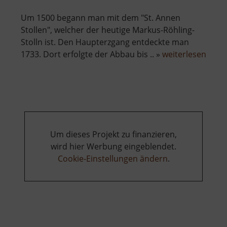
Um 1500 begann man mit dem "St. Annen
Stollen", welcher der heutige Markus-Röhling-
Stolln ist. Den Haupterzgang entdeckte man
über
1733. Dort erfolgte der Abbau bis .. »
weiterlesen
Mark
Röhli
Stoll
Um dieses Projekt zu finanzieren,
wird hier Werbung eingeblendet.
Cookie-Einstellungen ändern
.