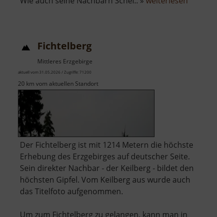
über
Wie auch seine Nachbarn Schei.. »
weiterlesen
Berg
Bärenst
Fichtelberg
Mittleres Erzgebirge
aktuell vom 31.05.2026 / Zugriffe: 71200
20 km vom aktuellen Standort
Der Fichtelberg ist mit 1214 Metern die höchste
Erhebung des Erzgebirges auf deutscher Seite.
Sein direkter Nachbar - der Keilberg - bildet den
höchsten Gipfel. Vom Keilberg aus wurde auch
das Titelfoto aufgenommen.
Um zum Fichtelberg zu gelangen, kann man in