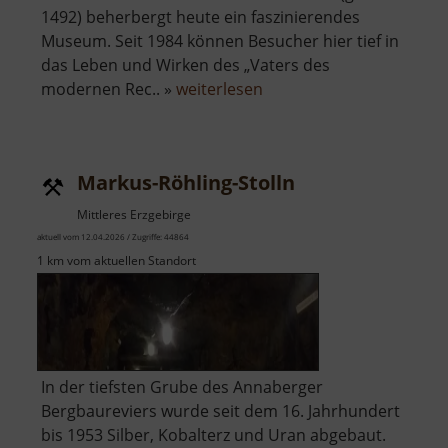
1492) beherbergt heute ein faszinierendes
Museum. Seit 1984 können Besucher hier tief in
das Leben und Wirken des „Vaters des
über
modernen Rec.. »
weiterlesen
Adam-
Ries-
Museum
Markus-Röhling-Stolln
Mittleres Erzgebirge
aktuell vom 12.04.2026 / Zugriffe: 44864
1 km vom aktuellen Standort
In der tiefsten Grube des Annaberger
Bergbaureviers wurde seit dem 16. Jahrhundert
bis 1953 Silber, Kobalterz und Uran abgebaut.