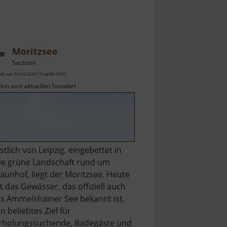
Moritzsee
Sachsen
ell vom 30.05.2026 / Zugriffe: 2939
 km vom aktuellen Standort
stlich von Leipzig, eingebettet in
ie grüne Landschaft rund um
aunhof, liegt der Moritzsee. Heute
st das Gewässer, das offiziell auch
ls Ammelshainer See bekannt ist,
in beliebtes Ziel für
rholungssuchende, Badegäste und