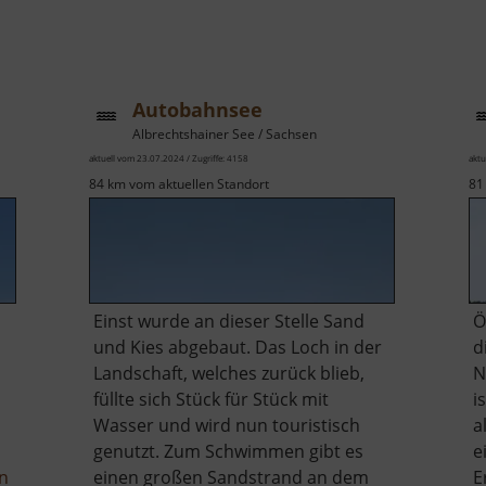
Autobahnsee
Albrechtshainer See / Sachsen
aktuell vom 23.07.2024 / Zugriffe: 4158
aktu
84 km vom aktuellen Standort
81
Einst wurde an dieser Stelle Sand
Ö
und Kies abgebaut. Das Loch in der
d
n
Landschaft, welches zurück blieb,
N
füllte sich Stück für Stück mit
i
n
Wasser und wird nun touristisch
a
genutzt. Zum Schwimmen gibt es
e
über
en
einen großen Sandstrand an dem
E