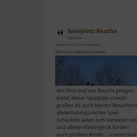
Spielplatz Beucha
Sachsen
aktuell vom 23.07.2024 / Zugriffe: 3588
84 km vom aktuellen Standort
Am Ortsrand von Beucha gelegen,
bietet dieser Spielplatz sowohl
großen als auch kleinen Besucher
abwechslungsreiches Spiel.
Schaukeln laden zum Verweilen ei
und allerlei Klettergerät fordert
auch größere Kinder... »
weiterles