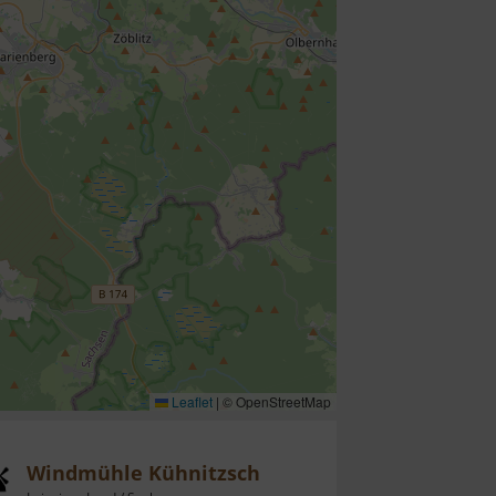
Leaflet
|
© OpenStreetMap
Windmühle Kühnitzsch