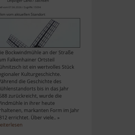
Leipziger Land / Sachsen
ell vom 07.06.2026 / Zugriffe: 15094
 km vom aktuellen Standort
ie Bockwindmühle an der Straße
um Falkenhainer Ortsteil
ühnitzsch ist ein wertvolles Stück
egionaler Kulturgeschichte.
ährend die Geschichte des
ühlenstandorts bis in das Jahr
588 zurückreicht, wurde die
indmühle in ihrer heute
rhaltenen, markanten Form im Jahr
812 errichtet. Über viele.. »
über
eiterlesen
Windmühle