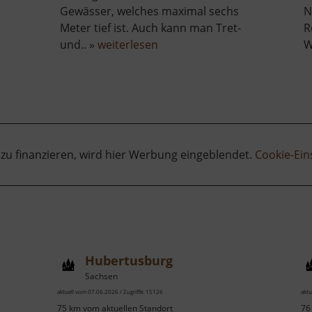
Spielplatz
Gewässer, welches maximal sechs
N
Beucha
Meter tief ist. Auch kann man Tret-
R
über
und.. »
weiterlesen
W
Autobahnsee
 zu finanzieren, wird hier Werbung eingeblendet.
Cookie-Ein
Hubertusburg
Sachsen
aktuell vom 07.06.2026 / Zugriffe: 15126
aktu
75 km vom aktuellen Standort
76