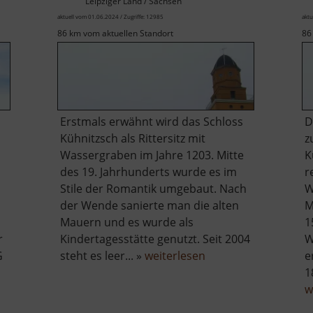
Leipziger Land / Sachsen
aktuell vom 01.06.2024 / Zugriffe: 12985
aktu
86 km vom aktuellen Standort
86
Erstmals erwähnt wird das Schloss
D
Kühnitzsch als Rittersitz mit
z
Wassergraben im Jahre 1203. Mitte
K
des 19. Jahrhunderts wurde es im
r
Stile der Romantik umgebaut. Nach
W
der Wende sanierte man die alten
M
Mauern und es wurde als
1
r
Kindertagesstätte genutzt. Seit 2004
W
über
G
steht es leer... »
weiterlesen
e
Schloss
1
Kühnitzsch
w