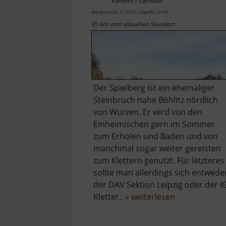
Klettern / Sachsen
aktuell vom 05.11.2023 / Zugriffe: 12742
95 km vom aktuellen Standort
Der Spielberg ist ein ehemaliger
Steinbruch nahe Böhlitz nördlich
von Wurzen. Er wird von den
Einheimischen gern im Sommer
zum Erholen und Baden und von
manchmal sogar weiter gereisten
zum Klettern genutzt. Für letzteres
sollte man allerdings sich entwede
der DAV Sektion Leipzig oder der I
über
Kletter.. »
weiterlesen
Steinbruch
Spielberg