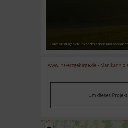
Foto: Ausflugsziele im sächsischen und böhmisc
www.ins-erzgebirge.de
-
Man kann bis
Um dieses Projekt
+