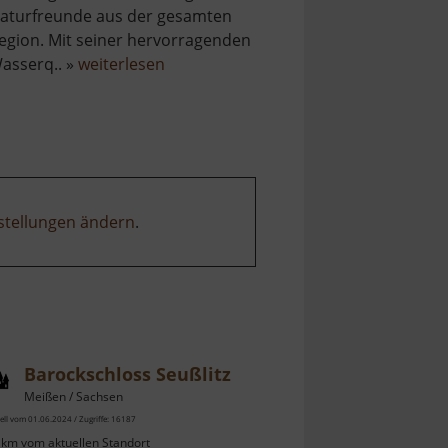
aturfreunde aus der gesamten
egion. Mit seiner hervorragenden
über
asserq.. »
weiterlesen
Moritzsee
stellungen ändern
.
Barockschloss Seußlitz
Meißen / Sachsen
ell vom 01.06.2024 / Zugriffe: 16187
 km vom aktuellen Standort