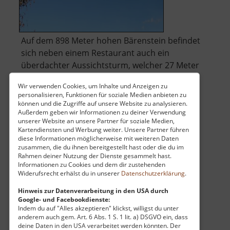
Auf dem 898 Meter hohen Bärenstein befindet
sich neben einem Restaurant auch ein
überdachter Aussichtsturm, welcher 27 Meter
hoch ist. Dafür wurde 1913 der Grundstein
Wir verwenden Cookies, um Inhalte und Anzeigen zu
gelegt. Im Sommer wie im Winter bietet die
personalisieren, Funktionen für soziale Medien anbieten zu
Umgebung vielerlei Wander- bzw.
können und die Zugriffe auf unsere Website zu analysieren.
Außerdem geben wir Informationen zu deiner Verwendung
Wintersportmöglichkeiten.
unserer Website an unsere Partner für soziale Medien,
über
Wie auch seine Nachbarn Schei.. »
weiterlesen
Kartendiensten und Werbung weiter. Unsere Partner führen
Berg
diese Informationen möglicherweise mit weiteren Daten
zusammen, die du ihnen bereitgestellt hast oder die du im
Bärenst
Rahmen deiner Nutzung der Dienste gesammelt hast.
Informationen zu Cookies und dem dir zustehenden
Frohnauer Hammer
Widerufsrecht erhälst du in unserer
Datenschutzerklärung
.
Hinweis zur Datenverarbeitung in den USA durch
Mittleres Erzgebirge
Google- und Facebookdienste:
aktuell vom 26.04.2026 / Zugriffe: 80129
Indem du auf "Alles akzeptieren" klickst, willigst du unter
3 km vom aktuellen Standort
anderem auch gem. Art. 6 Abs. 1 S. 1 lit. a) DSGVO ein, dass
deine Daten in den USA verarbeitet werden könnten. Der