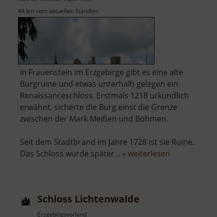
44 km vom aktuellen Standort
In Frauenstein im Erzgebirge gibt es eine alte
Burgruine und etwas unterhalb gelegen ein
Renaissanceschloss. Erstmals 1218 urkundlich
erwähnt, sicherte die Burg einst die Grenze
zwischen der Mark Meißen und Böhmen.
Seit dem Stadtbrand im Jahre 1728 ist sie Ruine.
über
Das Schloss wurde später .. »
weiterlesen
Burgruine
und
Schloss
Schloss Lichtenwalde
Frauenstein
Erzgebirgsvorland