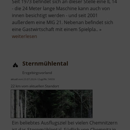
Seit 1973 befindet sich an dieser Stelle eine IL 14
- die 24 Meter lange Maschine kann auch von
innen besichtigt werden - und seit 2001
außerdem eine MIG 21. Nebenan befindet sich
eine Gastwirtschaft mit einem Spielpla.. »
über
weiterlesen
Flugzeug
Cämmerswalde
Sternmühlental
Erzgebirgsvorland
aktuell vom 23.07.2024 / Zugriffe: 74930
22 km vom aktuellen Standort
Ein beliebtes Ausflugsziel bei vielen Chemnitzern
ist das Sternmühlental. Südlich von Chemnitz in