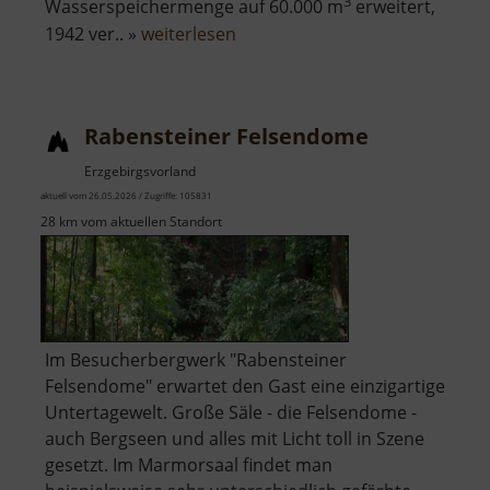
3
Wasserspeichermenge auf 60.000 m
erweitert,
über
1942 ver.. »
weiterlesen
Greifenbachstauweiher
Rabensteiner Felsendome
Erzgebirgsvorland
aktuell vom 26.05.2026 / Zugriffe: 105831
28 km vom aktuellen Standort
Im Besucherbergwerk "Rabensteiner
Felsendome" erwartet den Gast eine einzigartige
Untertagewelt. Große Säle - die Felsendome -
auch Bergseen und alles mit Licht toll in Szene
gesetzt. Im Marmorsaal findet man