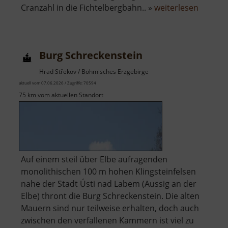
über
Cranzahl in die Fichtelbergbahn.. »
weiterlesen
Fichtel
Burg Schreckenstein
Hrad Střekov / Böhmisches Erzgebirge
aktuell vom 07.06.2026 / Zugriffe: 70594
75 km vom aktuellen Standort
Auf einem steil über Elbe aufragenden
monolithischen 100 m hohen Klingsteinfelsen
nahe der Stadt Ústi nad Labem (Aussig an der
Elbe) thront die Burg Schreckenstein. Die alten
Mauern sind nur teilweise erhalten, doch auch
zwischen den verfallenen Kammern ist viel zu