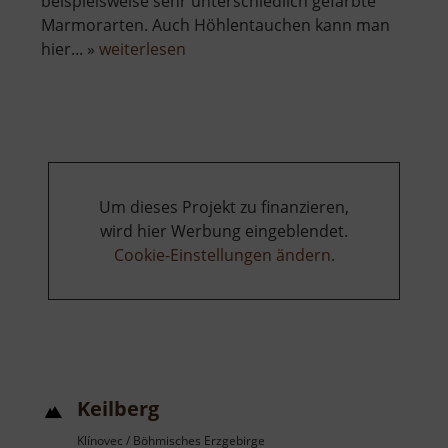
beispielsweise sehr unterschiedlich gefärbte
Marmorarten. Auch Höhlentauchen kann man
über
hier... »
weiterlesen
Rabensteiner
Felsendome
Um dieses Projekt zu finanzieren,
wird hier Werbung eingeblendet.
Cookie-Einstellungen ändern
.
Keilberg
Klínovec / Böhmisches Erzgebirge