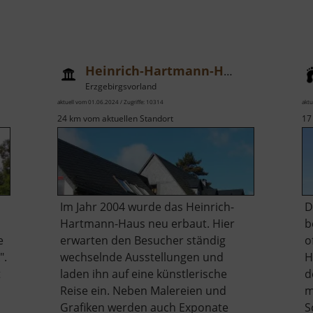
Heinrich-Hartmann-Haus
Erzgebirgsvorland
aktuell vom 01.06.2024 / Zugriffe: 10314
aktu
24 km vom aktuellen Standort
17
Im Jahr 2004 wurde das Heinrich-
D
Hartmann-Haus neu erbaut. Hier
b
e
erwarten den Besucher ständig
o
".
wechselnde Ausstellungen und
H
t
laden ihn auf eine künstlerische
d
Reise ein. Neben Malereien und
m
Grafiken werden auch Exponate
S