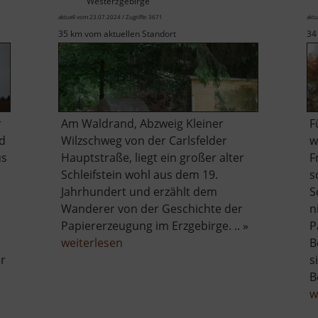
Westerzgebirge
aktuell vom 23.07.2024 / Zugriffe: 3671
aktu
35 km vom aktuellen Standort
34
r
Am Waldrand, Abzweig Kleiner
F
rd
Wilzschweg von der Carlsfelder
w
us
Hauptstraße, liegt ein großer alter
F
Schleifstein wohl aus dem 19.
s
Jahrhundert und erzählt dem
S
Wanderer von der Geschichte der
n
Papiererzeugung im Erzgebirge. .. »
P
über
weiterlesen
B
Schleifstein
er
s
einer
B
serrückhaltebecken
ehemaligen
w
in
Papiermühle