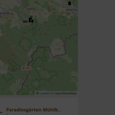
Leaflet
|
© OpenStreetMap
Paradiesgärten Mühlbachtal