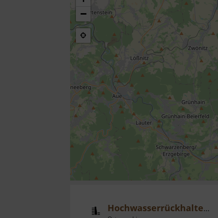
−
Hochwasserrückhaltebecken Lauenstein