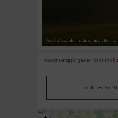
Foto: Ausflugsziele im sächsischen und böhmisc
www.ins-erzgebirge.de
-
Man kann bis
Um dieses Projekt
+