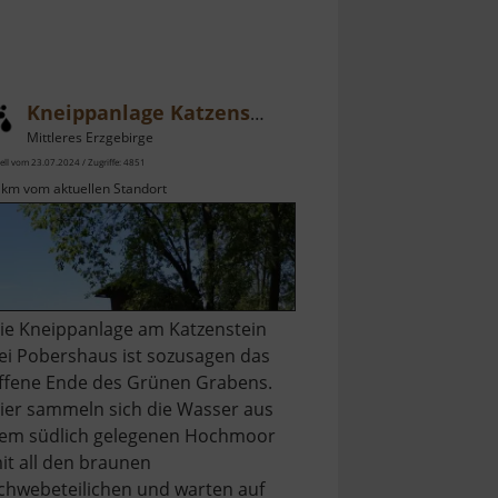
Kneippanlage Katzenstein
Mittleres Erzgebirge
ell vom 23.07.2024 / Zugriffe: 4851
 km vom aktuellen Standort
ie Kneippanlage am Katzenstein
ei Pobershaus ist sozusagen das
ffene Ende des Grünen Grabens.
ier sammeln sich die Wasser aus
em südlich gelegenen Hochmoor
it all den braunen
chwebeteilichen und warten auf