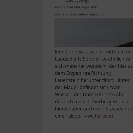
Osterzgebirge
aktuell vom 23.07.2024 / Zugriffe: 4680
62 km vom aktuellen Standort
Eine hohe Staumauer mitten in de
Landschaft? So oder so ähnlich wi
sich mancher wundern, der hier a
dem Erzgebirge Richtung
Lauenstein herunter fährt. Hinter
der Mauer befindet sich zwar
Wasser, der Damm könnte aber
deutlich mehr beherbergen. Das
hier ist aber auch kein Stausee od
über
eine Talspe.. »
weiterlesen
Hochwas
Lauenste