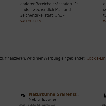
anderer Bereiche präsentiert. Es
d
finden wöchentlich Mal- und
s
Zeichenzirkel statt. Un.. »
t
über
weiterlesen
w
Heinrich-
Hartmann-
Haus
 zu finanzieren, wird hier Werbung eingeblendet.
Cookie-Ein
Naturbühne Greifensteine
Mittleres Erzgebirge
aktuell vom 31.05.2026 / Zugriffe: 25009
aktu