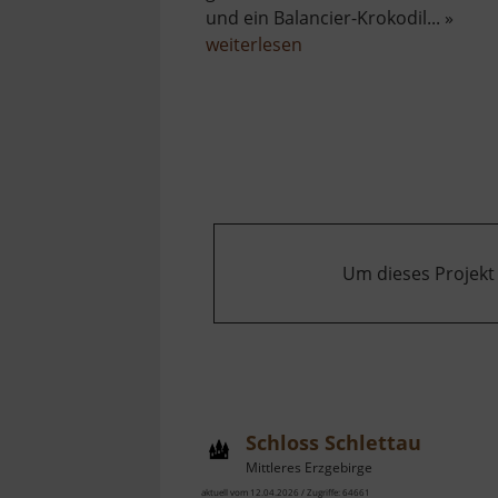
und ein Balancier-Krokodil... »
über
weiterlesen
Spielplatz
"Ludwig-
Renn-
Park"
Um dieses Projekt
Schloss Schlettau
Mittleres Erzgebirge
aktuell vom 12.04.2026 / Zugriffe: 64661