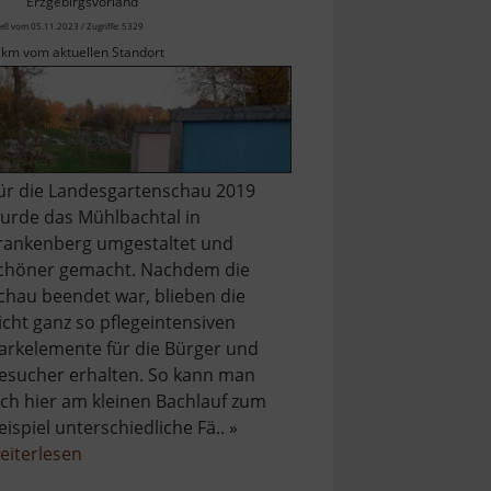
Erzgebirgsvorland
ell vom 05.11.2023 / Zugriffe: 5329
 km vom aktuellen Standort
ür die Landesgartenschau 2019
urde das Mühlbachtal in
rankenberg umgestaltet und
chöner gemacht. Nachdem die
chau beendet war, blieben die
icht ganz so pflegeintensiven
arkelemente für die Bürger und
esucher erhalten. So kann man
ich hier am kleinen Bachlauf zum
eispiel unterschiedliche Fä.. »
über
eiterlesen
Paradiesgärten