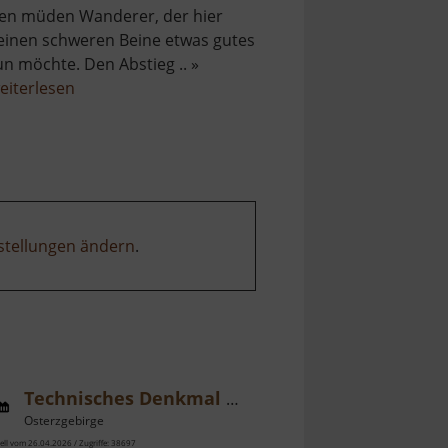
en müden Wanderer, der hier
einen schweren Beine etwas gutes
un möchte. Den Abstieg .. »
über
eiterlesen
Kneippanlage
Katzenstein
stellungen ändern
.
Technisches Denkmal Getreidemühle Bärenhecke
Osterzgebirge
ell vom 26.04.2026 / Zugriffe: 38697