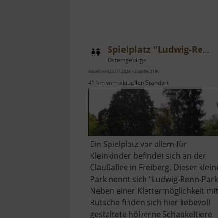
Spielplatz "Ludwig-Renn-Park"
Osterzgebirge
aktuell vom 23.07.2024 / Zugriffe: 2189
41 km vom aktuellen Standort
Ein Spielplatz vor allem für
Kleinkinder befindet sich an der
Claußallee in Freiberg. Dieser klein
Park nennt sich "Ludwig-Renn-Park
Neben einer Klettermöglichkeit mi
Rutsche finden sich hier liebevoll
gestaltete hölzerne Schaukeltiere