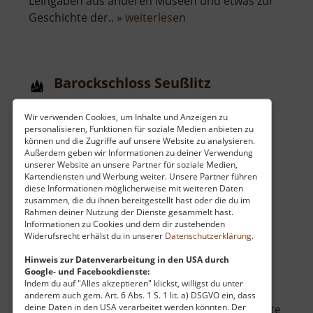
Leihgaben aus anderen Museen und etwas zur
über
Geschichte der.. »
weiterlesen
Hubertusburg
Barockschloss Seußlitz
Meißen / Sachsen
Wir verwenden Cookies, um Inhalte und Anzeigen zu
aktuell vom 01.06.2024 / Zugriffe: 16195
personalisieren, Funktionen für soziale Medien anbieten zu
76 km vom aktuellen Standort
können und die Zugriffe auf unsere Website zu analysieren.
Außerdem geben wir Informationen zu deiner Verwendung
unserer Website an unsere Partner für soziale Medien,
Kartendiensten und Werbung weiter. Unsere Partner führen
diese Informationen möglicherweise mit weiteren Daten
zusammen, die du ihnen bereitgestellt hast oder die du im
Rahmen deiner Nutzung der Dienste gesammelt hast.
Informationen zu Cookies und dem dir zustehenden
Am Elberadweg gelegen befindet sich in der
Widerufsrecht erhälst du in unserer
Datenschutzerklärung
.
Ortschaft Seußlitz das gleichnamige
Barockschloss. Noch bevor hier Markgraf von
Hinweis zur Datenverarbeitung in den USA durch
Google- und Facebookdienste:
Meißen, Heinrich der Erlauchte, ein Schloss
Indem du auf "Alles akzeptieren" klickst, willigst du unter
zwischen den Jahren 1250 bis 1265 bauen ließ,
anderem auch gem. Art. 6 Abs. 1 S. 1 lit. a) DSGVO ein, dass
deine Daten in den USA verarbeitet werden könnten. Der
gab es an gleicher Stelle wohl schon andere alte