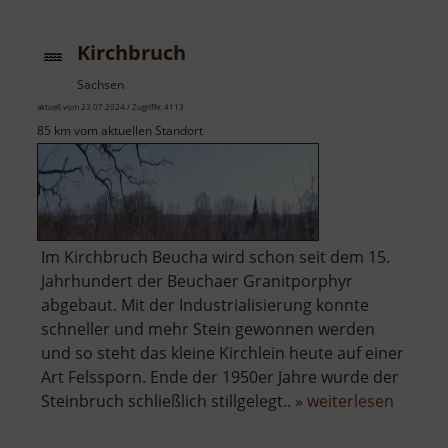
Dornr
Kirchbruch
Sachsen
aktuell vom 23.07.2024 / Zugriffe: 4113
85 km vom aktuellen Standort
Im Kirchbruch Beucha wird schon seit dem 15.
Jahrhundert der Beuchaer Granitporphyr
abgebaut. Mit der Industrialisierung konnte
schneller und mehr Stein gewonnen werden
und so steht das kleine Kirchlein heute auf einer
Art Felssporn. Ende der 1950er Jahre wurde der
über
Steinbruch schließlich stillgelegt.. »
weiterlesen
Kirchb