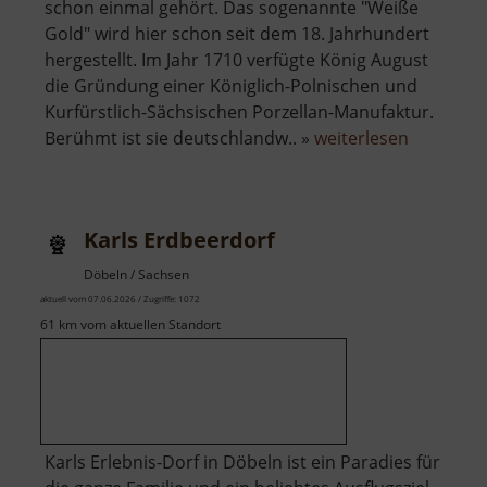
schon einmal gehört. Das sogenannte "Weiße
Gold" wird hier schon seit dem 18. Jahrhundert
hergestellt. Im Jahr 1710 verfügte König August
die Gründung einer Königlich-Polnischen und
Kurfürstlich-Sächsischen Porzellan-Manufaktur.
über
Berühmt ist sie deutschlandw.. »
weiterlesen
Porzella
Meißen
Karls Erdbeerdorf
Döbeln / Sachsen
aktuell vom 07.06.2026 / Zugriffe: 1072
61 km vom aktuellen Standort
Karls Erlebnis-Dorf in Döbeln ist ein Paradies für