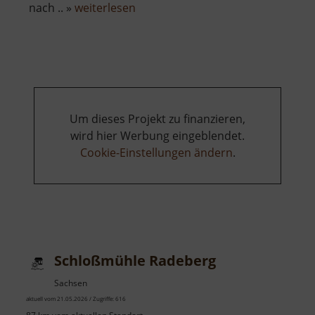
über
nach .. »
weiterlesen
König
David
Erbstolln
Um dieses Projekt zu finanzieren,
wird hier Werbung eingeblendet.
Cookie-Einstellungen ändern
.
Schloßmühle Radeberg
Sachsen
aktuell vom 21.05.2026 / Zugriffe: 616