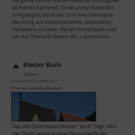
die ganze Familie und ein beliebtes Ausflugsziel
im Herzen Sachsens. Direkt an der Autobahn
A14 gelegen, bietet das Dorf eine charmante
Mischung aus Einkaufserlebnis, Manufaktur-
Handwerk und jeder Menge Freizeitspaß rund
über
um das Thema Erdbeere. Be.. »
weiterlesen
Karls
Erdbeerdo
Kloster Buch
Sachsen
aktuell vom 06.06.2026 / Zugriffe: 10557
61 km vom aktuellen Standort
Das alte Zisterzienserkloster "Buch" liegt nahe
der Stadt Leisnig in einer Flussschleife der