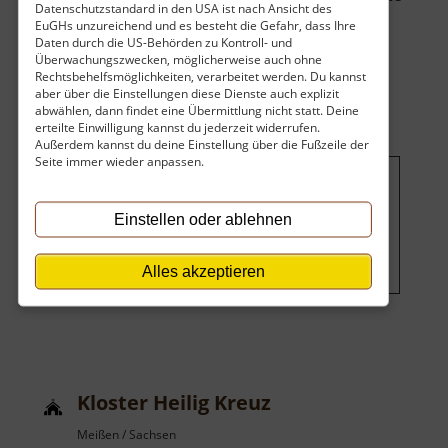
Datenschutzstandard in den USA ist nach Ansicht des
Mauern. Zumindest wird in alten Urkund.. »
EuGHs unzureichend und es besteht die Gefahr, dass Ihre
über
weiterlesen
Daten durch die US-Behörden zu Kontroll- und
Überwachungszwecken, möglicherweise auch ohne
Barockschloss
Rechtsbehelfsmöglichkeiten, verarbeitet werden. Du kannst
Seußlitz
aber über die Einstellungen diese Dienste auch explizit
abwählen, dann findet eine Übermittlung nicht statt. Deine
erteilte Einwilligung kannst du jederzeit widerrufen.
Außerdem kannst du deine Einstellung über die Fußzeile der
Seite immer wieder anpassen.
Um dieses Projekt zu finanzieren,
Einstellen oder ablehnen
wird hier Werbung eingeblendet.
Cookie-Einstellungen ändern
.
Alles akzeptieren
Kloster Heilig Kreuz
Meißen / Sachsen