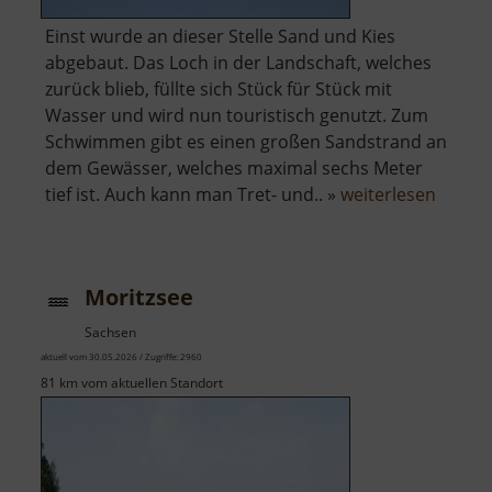
Einst wurde an dieser Stelle Sand und Kies
abgebaut. Das Loch in der Landschaft, welches
zurück blieb, füllte sich Stück für Stück mit
Wasser und wird nun touristisch genutzt. Zum
Schwimmen gibt es einen großen Sandstrand an
dem Gewässer, welches maximal sechs Meter
über
tief ist. Auch kann man Tret- und.. »
weiterlesen
Autob
Moritzsee
Sachsen
aktuell vom 30.05.2026 / Zugriffe: 2960
81 km vom aktuellen Standort