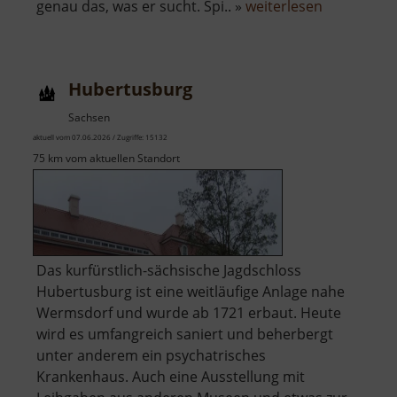
über
genau das, was er sucht. Spi.. »
weiterlesen
Geheime
Welt
von
Hubertusburg
Turisede
Sachsen
aktuell vom 07.06.2026 / Zugriffe: 15132
75 km vom aktuellen Standort
Das kurfürstlich-sächsische Jagdschloss
Hubertusburg ist eine weitläufige Anlage nahe
Wermsdorf und wurde ab 1721 erbaut. Heute
wird es umfangreich saniert und beherbergt
unter anderem ein psychatrisches
Krankenhaus. Auch eine Ausstellung mit