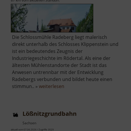
87 km vom aktuellen Standort
Die Schlossmühle Radeberg liegt malerisch
direkt unterhalb des Schlosses Klippenstein und
ist ein bedeutendes Zeugnis der
Industriegeschichte im Rödertal. Als eine der
ältesten Mühlenstandorte der Stadt ist das
Anwesen untrennbar mit der Entwicklung
Radebergs verbunden und bildet heute einen
über
stimmun.. »
weiterlesen
Schloßmühle
Radeberg
Lößnitzgrundbahn
Sachsen
aktuell vom 07.06.2026 / Zugriffe: 3029