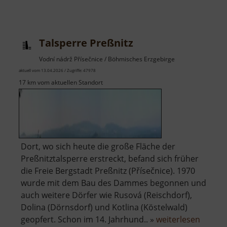
Aussichtsturm
auf
dem
Talsperre Preßnitz
Scheibenberg
Vodní nádrž Přísečnice / Böhmisches Erzgebirge
aktuell vom 13.04.2026 / Zugriffe: 47978
17 km vom aktuellen Standort
Dort, wo sich heute die große Fläche der
Preßnitztalsperre erstreckt, befand sich früher
die Freie Bergstadt Preßnitz (Přísečnice). 1970
wurde mit dem Bau des Dammes begonnen und
auch weitere Dörfer wie Rusová (Reischdorf),
Dolina (Dörnsdorf) und Kotlina (Köstelwald)
über
geopfert. Schon im 14. Jahrhund.. »
weiterlesen