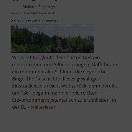
Mittleres Erzgebirge
aktuell vom 13.04.2026 / Zugriffe: 64471
5 km vom aktuellen Standort
Wo einst Bergleute dem harten Gestein
mühsam Zinn und Silber abrangen, klafft heute
ein monumentaler Schlund: die Geyersche
Binge. Die Geschichte dieses gewaltigen
Einsturzkessels reicht weit zurück, denn bereits
um 1361 begann man hier, die reichen
Erzvorkommen systematisch zu erschließen. In
über
der B.. »
weiterlesen
Binge
in
Geyer