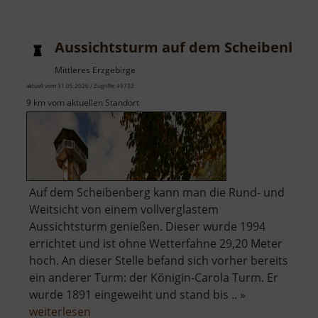
Aussichtsturm auf dem Scheibenber
Mittleres Erzgebirge
aktuell vom 31.05.2026 / Zugriffe: 49732
9 km vom aktuellen Standort
Auf dem Scheibenberg kann man die Rund- und
Weitsicht von einem vollverglastem
Aussichtsturm genießen. Dieser wurde 1994
errichtet und ist ohne Wetterfahne 29,20 Meter
hoch. An dieser Stelle befand sich vorher bereits
ein anderer Turm: der Königin-Carola Turm. Er
wurde 1891 eingeweiht und stand bis .. »
über
weiterlesen