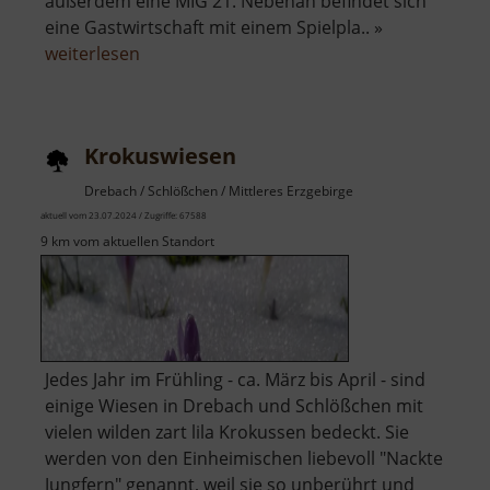
außerdem eine MIG 21. Nebenan befindet sich
eine Gastwirtschaft mit einem Spielpla.. »
über
weiterlesen
Flugzeug
Cämmerswalde
Krokuswiesen
Drebach / Schlößchen / Mittleres Erzgebirge
aktuell vom 23.07.2024 / Zugriffe: 67588
9 km vom aktuellen Standort
Jedes Jahr im Frühling - ca. März bis April - sind
einige Wiesen in Drebach und Schlößchen mit
vielen wilden zart lila Krokussen bedeckt. Sie
werden von den Einheimischen liebevoll "Nackte
Jungfern" genannt, weil sie so unberührt und