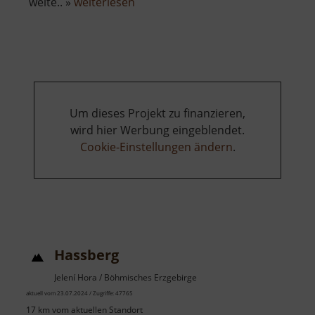
über
weite.. »
weiterlesen
Hetzdorfer
Viadukt
Um dieses Projekt zu finanzieren,
wird hier Werbung eingeblendet.
Cookie-Einstellungen ändern
.
Hassberg
Jelení Hora / Böhmisches Erzgebirge
aktuell vom 23.07.2024 / Zugriffe: 47765
17 km vom aktuellen Standort