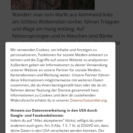
Wandert man vom Markt aus kommend links
am Schloss Wolkenstein vorbei, führen Treppen
und Wege am Hang entlang. Auf
Felsvorsprüngen und in Nieschen sind Bänke
angebracht und es lässt sich da aus die Aussicht
ins Zschopautal genießen.
Wir verwenden Cookies, um Inhalte und Anzeigen zu
personalisieren, Funktionen für soziale Medien anbieten zu
können und die Zugriffe auf unsere Website zu analysieren.
Möchte man hinab zum Fluss, kommt man
Außerdem geben wir Informationen zu deiner Verwendung
unserer Website an unsere Partner für soziale Medien,
über
durch die Wolfsch.. »
weiterlesen
Kartendiensten und Werbung weiter. Unsere Partner führen
Wolkensteiner
diese Informationen möglicherweise mit weiteren Daten
Wände
zusammen, die du ihnen bereitgestellt hast oder die du im
Rahmen deiner Nutzung der Dienste gesammelt hast.
Informationen zu Cookies und dem dir zustehenden
Fortunastollen
Widerufsrecht erhälst du in unserer
Datenschutzerklärung
.
Besucherbergwerk / Mittleres Erzgebirge
Hinweis zur Datenverarbeitung in den USA durch
Google- und Facebookdienste:
aktuell vom 12.04.2026 / Zugriffe: 55982
Indem du auf "Alles akzeptieren" klickst, willigst du unter
31 km vom aktuellen Standort
anderem auch gem. Art. 6 Abs. 1 S. 1 lit. a) DSGVO ein, dass
deine Daten in den USA verarbeitet werden könnten. Der