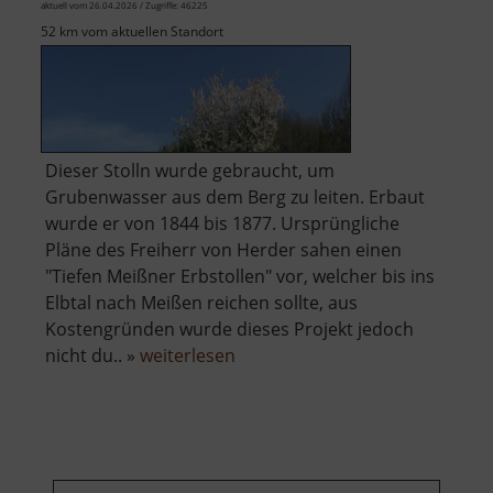
Erzgebirge
aktuell vom 26.04.2026 / Zugriffe: 46225
52 km vom aktuellen Standort
Dieser Stolln wurde gebraucht, um
Grubenwasser aus dem Berg zu leiten. Erbaut
wurde er von 1844 bis 1877. Ursprüngliche
Pläne des Freiherr von Herder sahen einen
"Tiefen Meißner Erbstollen" vor, welcher bis ins
Elbtal nach Meißen reichen sollte, aus
Kostengründen wurde dieses Projekt jedoch
über
nicht du.. »
weiterlesen
Rothschönberger
Stolln