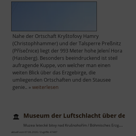
Nahe der Ortschaft Kryštofovy Hamry
(Christophhammer) und der Talsperre Preßnitz
(Přísečnice) liegt der 993 Meter hohe Jelení Hora
(Hassberg). Besonders beeindruckend ist steil
aufragende Kuppe, von welcher man einen
weiten Blick über das Erzgebirge, die
umliegenden Ortschaften und den Stausee
über
genie.. »
weiterlesen
Hassberg
Museum der Luftschlacht über dem E
Muzea letecké bitvy nad Krušnohořím / Böhmisches Erzgebirge
aktuell vom 07.06.2026 / Zugriffe: 47487