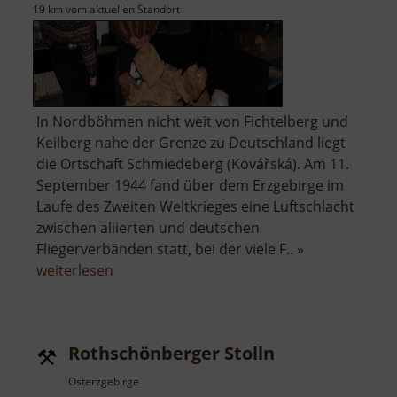
19 km vom aktuellen Standort
In Nordböhmen nicht weit von Fichtelberg und
Keilberg nahe der Grenze zu Deutschland liegt
die Ortschaft Schmiedeberg (Kovářská). Am 11.
September 1944 fand über dem Erzgebirge im
Laufe des Zweiten Weltkrieges eine Luftschlacht
zwischen aliierten und deutschen
Fliegerverbänden statt, bei der viele F.. »
über
weiterlesen
Museum
der
Luftschlacht
Rothschönberger Stolln
über
dem
Osterzgebirge