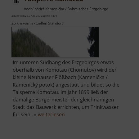
Vodní nádrž Kamenička / Böhmisches Erzgebirge
aktuell vom 23.07.2024 / Zugriffe: 4439
26 km vom aktuellen Standort
Im unteren Südhang des Erzgebirges etwas
oberhalb von Komotau (Chomutov) wird der
kleine Neuhauser Flößbach (Kamenička /
Kamenický potok) angestaut und bildet so die
Talsperre Komotau. Im Jahr 1899 ließ der
damalige Bürgermeister der gleichnamigen
Stadt das Bauwerk errichten, um Trinkwasser
über
für sein.. »
weiterlesen
Talsperre
Komotau