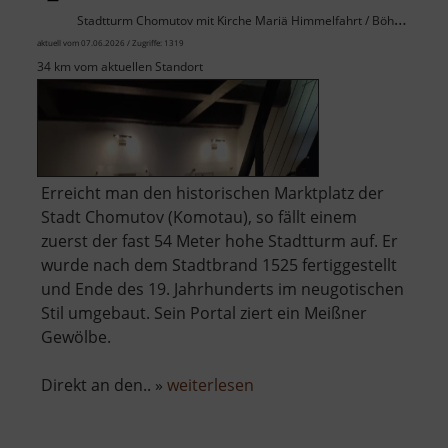
Stadtturm Chomutov mit Kirche Mariä Himmelfahrt / Böhmisches Erzgebirge
aktuell vom 07.06.2026 / Zugriffe: 1319
34 km vom aktuellen Standort
Erreicht man den historischen Marktplatz der
Stadt Chomutov (Komotau), so fällt einem
zuerst der fast 54 Meter hohe Stadtturm auf. Er
wurde nach dem Stadtbrand 1525 fertiggestellt
und Ende des 19. Jahrhunderts im neugotischen
Stil umgebaut. Sein Portal ziert ein Meißner
Gewölbe.
über
Direkt an den.. »
weiterlesen
Městská
věž