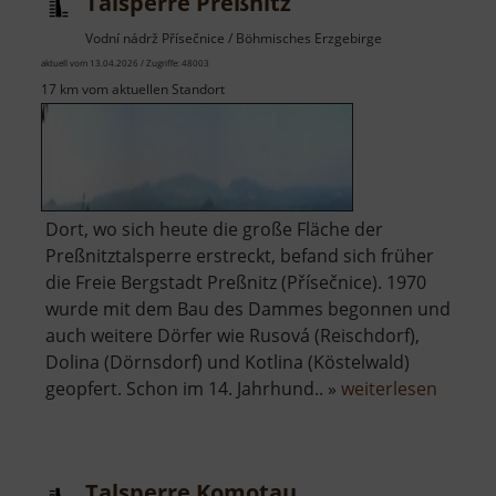
Talsperre Preßnitz
Vodní nádrž Přísečnice / Böhmisches Erzgebirge
aktuell vom 13.04.2026 / Zugriffe: 48003
17 km vom aktuellen Standort
Dort, wo sich heute die große Fläche der
Preßnitztalsperre erstreckt, befand sich früher
die Freie Bergstadt Preßnitz (Přísečnice). 1970
wurde mit dem Bau des Dammes begonnen und
auch weitere Dörfer wie Rusová (Reischdorf),
Dolina (Dörnsdorf) und Kotlina (Köstelwald)
über
geopfert. Schon im 14. Jahrhund.. »
weiterlesen
Talspe
Preßni
Talsperre Komotau