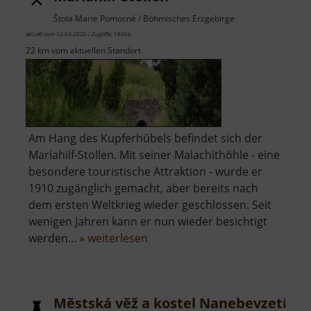
Štola Marie Pomocné / Böhmisches Erzgebirge
aktuell vom 12.04.2026 / Zugriffe: 18406
22 km vom aktuellen Standort
Am Hang des Kupferhübels befindet sich der
Mariahilf-Stollen. Mit seiner Malachithöhle - eine
besondere touristische Attraktion - wurde er
1910 zugänglich gemacht, aber bereits nach
dem ersten Weltkrieg wieder geschlossen. Seit
wenigen Jahren kann er nun wieder besichtigt
über
werden... »
weiterlesen
Mariahilf-
Stollen
Městská věž a kostel Nanebevzetí Pa