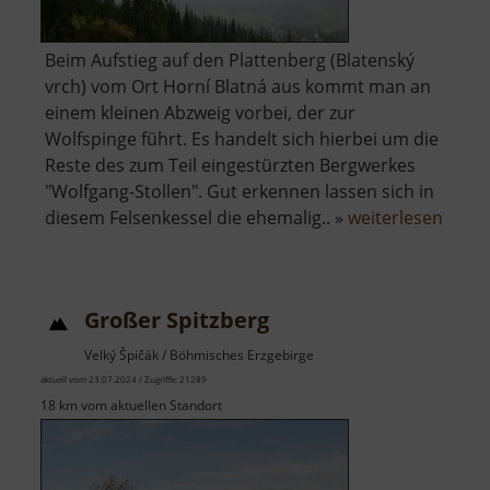
Beim Aufstieg auf den Plattenberg (Blatenský
vrch) vom Ort Horní Blatná aus kommt man an
einem kleinen Abzweig vorbei, der zur
Wolfspinge führt. Es handelt sich hierbei um die
Reste des zum Teil eingestürzten Bergwerkes
"Wolfgang-Stollen". Gut erkennen lassen sich in
über
diesem Felsenkessel die ehemalig.. »
weiterlesen
Wolfs
Großer Spitzberg
Velký Špičák / Böhmisches Erzgebirge
aktuell vom 23.07.2024 / Zugriffe: 21289
18 km vom aktuellen Standort