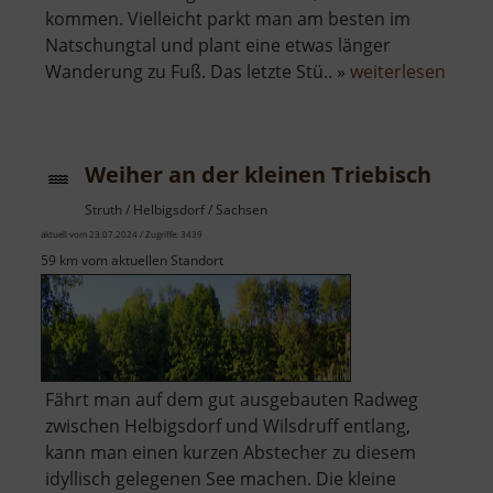
kommen. Vielleicht parkt man am besten im
Natschungtal und plant eine etwas länger
über
Wanderung zu Fuß. Das letzte Stü.. »
weiterlesen
Josef
Weiher an der kleinen Triebisch
Struth / Helbigsdorf / Sachsen
aktuell vom 23.07.2024 / Zugriffe: 3439
59 km vom aktuellen Standort
Fährt man auf dem gut ausgebauten Radweg
zwischen Helbigsdorf und Wilsdruff entlang,
kann man einen kurzen Abstecher zu diesem
idyllisch gelegenen See machen. Die kleine