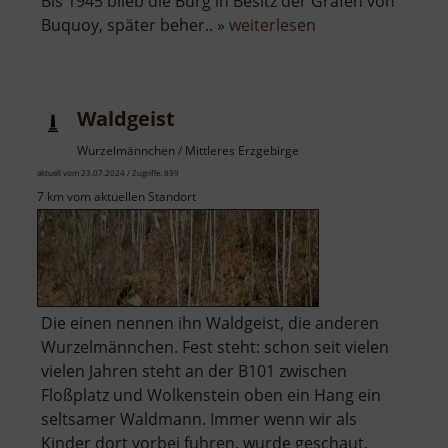
Bis 1945 blieb die Burg in Besitz der Grafen von
über
Buquoy, später beher.. »
weiterlesen
Schloss
Hauenstein
Waldgeist
Wurzelmännchen / Mittleres Erzgebirge
aktuell vom 23.07.2024 / Zugriffe: 899
7 km vom aktuellen Standort
Die einen nennen ihn Waldgeist, die anderen
Wurzelmännchen. Fest steht: schon seit vielen
vielen Jahren steht an der B101 zwischen
Floßplatz und Wolkenstein oben ein Hang ein
seltsamer Waldmann. Immer wenn wir als
Kinder dort vorbei fuhren, wurde geschaut.