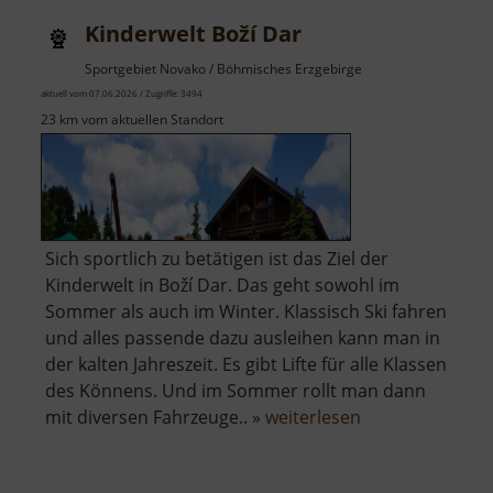
a
Kinderwelt Boží Dar
kostel
Nanebevzetí
Sportgebiet Novako / Böhmisches Erzgebirge
Panny
aktuell vom 07.06.2026 / Zugriffe: 3494
Marie
23 km vom aktuellen Standort
Sich sportlich zu betätigen ist das Ziel der
Kinderwelt in Boží Dar. Das geht sowohl im
Sommer als auch im Winter. Klassisch Ski fahren
und alles passende dazu ausleihen kann man in
der kalten Jahreszeit. Es gibt Lifte für alle Klassen
des Könnens. Und im Sommer rollt man dann
über
mit diversen Fahrzeuge.. »
weiterlesen
Kinderwelt
Boží