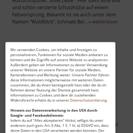
Aussichtspunkt "Stille Liebe". Hier steht eine alte
und schön verzierte Schutzhütte auf einem
Felsvorsprung. Bekannt ist sie auch unter dem
über
Namen "Waldblick". Schmale Ber.. »
weiterlesen
Stille
Liebe
Aussichtspunkt Knuffelberg
Wir verwenden Cookies, um Inhalte und Anzeigen zu
personalisieren, Funktionen für soziale Medien anbieten zu
Vyhlídka Knuffelberg / Böhmisches Erzgebirge
können und die Zugriffe auf unsere Website zu analysieren.
Außerdem geben wir Informationen zu deiner Verwendung
aktuell vom 02.10.2024 / Zugriffe: 1864
unserer Website an unsere Partner für soziale Medien,
52 km vom aktuellen Standort
Kartendiensten und Werbung weiter. Unsere Partner führen
diese Informationen möglicherweise mit weiteren Daten
zusammen, die du ihnen bereitgestellt hast oder die du im
Rahmen deiner Nutzung der Dienste gesammelt hast.
Informationen zu Cookies und dem dir zustehenden
Widerufsrecht erhälst du in unserer
Datenschutzerklärung
.
Vyhlídka Knuffelberg heißt dieser wunderbare
Hinweis zur Datenverarbeitung in den USA durch
Google- und Facebookdienste:
und etwas verwunschene Ausblick auf der
Indem du auf "Alles akzeptieren" klickst, willigst du unter
böhmischen Seite des Erzgebirges. Der Wald ist
anderem auch gem. Art. 6 Abs. 1 S. 1 lit. a) DSGVO ein, dass
deine Daten in den USA verarbeitet werden könnten. Der
dort mystisch und der Blick auf die Berge