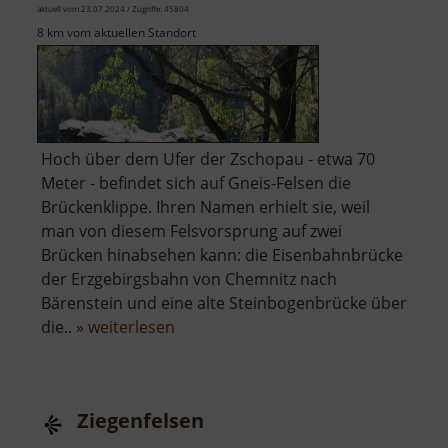
aktuell vom 23.07.2024 / Zugriffe: 45804
8 km vom aktuellen Standort
Hoch über dem Ufer der Zschopau - etwa 70
Meter - befindet sich auf Gneis-Felsen die
Brückenklippe. Ihren Namen erhielt sie, weil
man von diesem Felsvorsprung auf zwei
Brücken hinabsehen kann: die Eisenbahnbrücke
der Erzgebirgsbahn von Chemnitz nach
Bärenstein und eine alte Steinbogenbrücke über
über
die.. »
weiterlesen
Brückenklippe
Ziegenfelsen