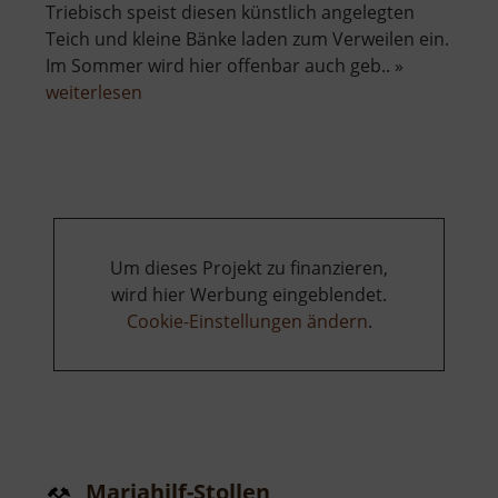
Triebisch speist diesen künstlich angelegten
Teich und kleine Bänke laden zum Verweilen ein.
Im Sommer wird hier offenbar auch geb.. »
über
weiterlesen
Weiher
an
der
kleinen
Triebisch
Um dieses Projekt zu finanzieren,
wird hier Werbung eingeblendet.
Cookie-Einstellungen ändern
.
Mariahilf-Stollen