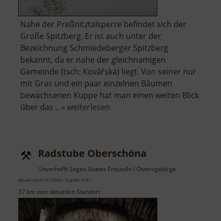
Nahe der Preßnitztalsperre befindet sich der
Große Spitzberg. Er ist auch unter der
Bezeichnung Schmiedeberger Spitzberg
bekannt, da er nahe der gleichnamigen
Gemeinde (tsch: Kovářská) liegt. Von seiner nur
mit Gras und ein paar einzelnen Bäumen
bewachsenen Kuppe hat man einen weiten Blick
über
über das .. »
weiterlesen
Großer
Spitzberg
Radstube Oberschöna
Unverhofft Segen Gottes Erbstolln / Osterzgebirge
aktuell vom 05.07.2026 / Zugriffe: 6191
37 km vom aktuellen Standort