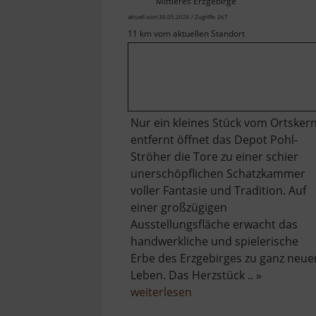
Mittleres Erzgebirge
aktuell vom 30.05.2026 / Zugriffe: 267
11 km vom aktuellen Standort
Nur ein kleines Stück vom Ortsker
entfernt öffnet das Depot Pohl-
Ströher die Tore zu einer schier
unerschöpflichen Schatzkammer
voller Fantasie und Tradition. Auf
einer großzügigen
Ausstellungsfläche erwacht das
handwerkliche und spielerische
Erbe des Erzgebirges zu ganz neu
Leben. Das Herzstück .. »
über
weiterlesen
Depot