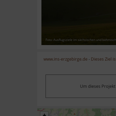
Foto: Ausflugsziele im sächsischen und böhmisc
www.ins-erzgebirge.de
-
Dieses Ziel is
Um dieses Projekt
+