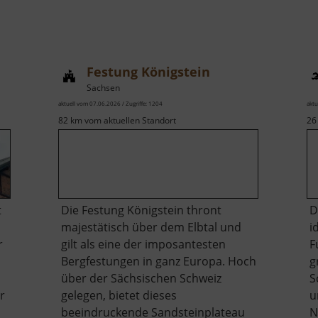
Festung Königstein
Sachsen
aktuell vom 07.06.2026 / Zugriffe: 1204
aktu
82 km vom aktuellen Standort
26
t
Die Festung Königstein thront
D
majestätisch über dem Elbtal und
i
r
gilt als eine der imposantesten
F
Bergfestungen in ganz Europa. Hoch
g
über der Sächsischen Schweiz
S
r
gelegen, bietet dieses
u
beeindruckende Sandsteinplateau
N