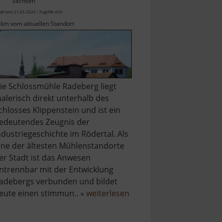
Sachsen
ell vom 21.05.2026 / Zugriffe: 604
 km vom aktuellen Standort
ie Schlossmühle Radeberg liegt
alerisch direkt unterhalb des
chlosses Klippenstein und ist ein
edeutendes Zeugnis der
ndustriegeschichte im Rödertal. Als
ine der ältesten Mühlenstandorte
er Stadt ist das Anwesen
ntrennbar mit der Entwicklung
adebergs verbunden und bildet
über
eute einen stimmun.. »
weiterlesen
Schloßmühle
Radeberg