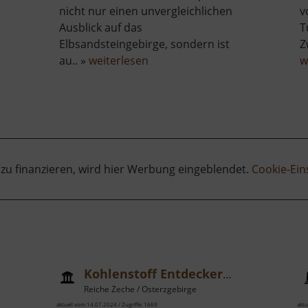
nicht nur einen unvergleichlichen
v
Ausblick auf das
T
Elbsandsteingebirge, sondern ist
Z
über
au.. »
weiterlesen
w
Festung
Königstein
 zu finanzieren, wird hier Werbung eingeblendet.
Cookie-Ein
Kohlenstoff Entdeckerpfad
Reiche Zeche / Osterzgebirge
aktuell vom 14.07.2024 / Zugriffe: 1669
aktu