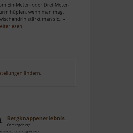
om Ein-Meter- oder Drei-Meter-
urm hüpfen, wenn man mag.
wischendrin stärkt man sic.. »
über
eiterlesen
Waldbad
Langenbach
stellungen ändern
.
Bergknappenerlebnisweg und Pferdegöpelmodell
Osterzgebirge
ell vom 23.07.2024 / Zugriffe: 1913