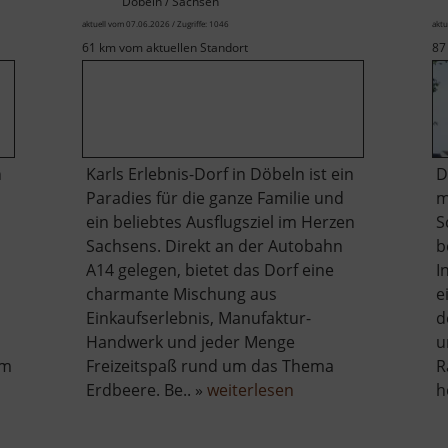
Döbeln / Sachsen
aktuell vom 07.06.2026 / Zugriffe: 1046
aktu
61 km vom aktuellen Standort
87
n
Karls Erlebnis-Dorf in Döbeln ist ein
D
Paradies für die ganze Familie und
m
ein beliebtes Ausflugsziel im Herzen
S
Sachsens. Direkt an der Autobahn
b
A14 gelegen, bietet das Dorf eine
I
charmante Mischung aus
e
Einkaufserlebnis, Manufaktur-
d
Handwerk und jeder Menge
u
em
Freizeitspaß rund um das Thema
R
über
Erdbeere. Be.. »
weiterlesen
h
Karls
Erdbeerdorf