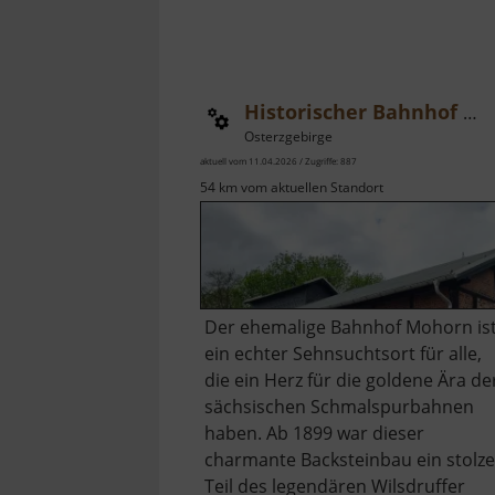
Historischer Bahnhof Mohorn
Osterzgebirge
aktuell vom 11.04.2026 / Zugriffe: 887
54 km vom aktuellen Standort
Der ehemalige Bahnhof Mohorn is
ein echter Sehnsuchtsort für alle,
die ein Herz für die goldene Ära de
sächsischen Schmalspurbahnen
haben. Ab 1899 war dieser
charmante Backsteinbau ein stolze
Teil des legendären Wilsdruffer