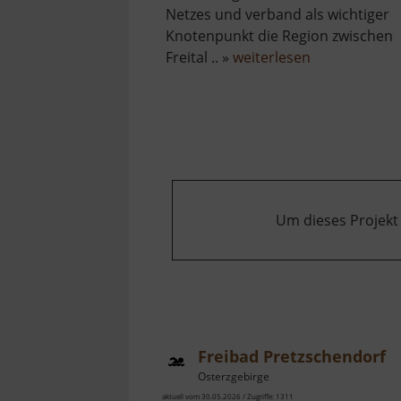
Netzes und verband als wichtiger
Knotenpunkt die Region zwischen
über
Freital .. »
weiterlesen
Historischer
Bahnhof
Mohorn
Um dieses Projekt
Freibad Pretzschendorf
Osterzgebirge
aktuell vom 30.05.2026 / Zugriffe: 1311