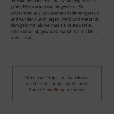
dem kleinen Ort Rokle bei Kadaň liegen viele
große Felsbrocken wie hingestreut. Sie
entstanden aus verkieseltem Sedimentgestein
und wurden durch Regen, Wind und Wetter zu
dem geformt, als welches sie heute dort zu
sehen sind - abgerundet, manchmal mit kle.. »
über
weiterlesen
Naturdenkmal
Sluňáky
Um dieses Projekt zu finanzieren,
wird hier Werbung eingeblendet.
Cookie-Einstellungen ändern
.