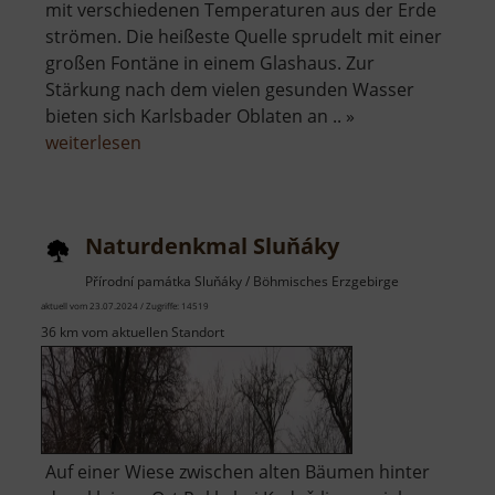
mit verschiedenen Temperaturen aus der Erde
strömen. Die heißeste Quelle sprudelt mit einer
großen Fontäne in einem Glashaus. Zur
Stärkung nach dem vielen gesunden Wasser
bieten sich Karlsbader Oblaten an .. »
über
weiterlesen
Thermalquellen
Karlsbad
Naturdenkmal Sluňáky
Přírodní památka Sluňáky / Böhmisches Erzgebirge
aktuell vom 23.07.2024 / Zugriffe: 14519
36 km vom aktuellen Standort
Auf einer Wiese zwischen alten Bäumen hinter