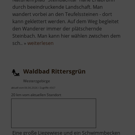
durch beeindruckende Landschaft. Man
wandert vorbei an den Teufelssteinen - dort
kann geklettert werden. Auf dem Weg begleitet
den Wanderer immer der plätschernde
Steinbach. Man kann hier wählen zwischen dem
über
sch.. »
weiterlesen
Naturlehrpfad
Steinbachtal
Waldbad Rittersgrün
Westerzgebirge
aktuell vom 06.06.2026 / Zugriffe: 4567
20 km vom aktuellen Standort
Eine große Liegewiese und ein Schwimmbecken