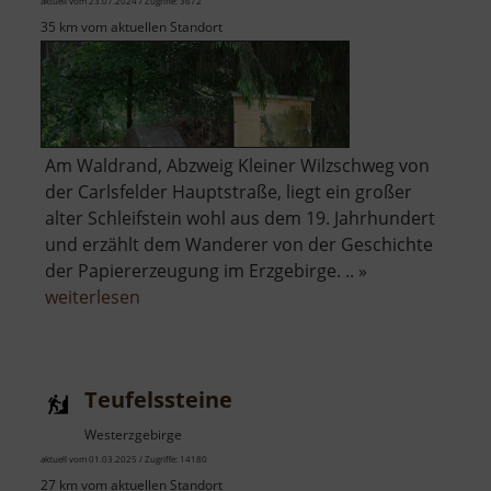
aktuell vom 23.07.2024 / Zugriffe: 3672
35 km vom aktuellen Standort
Am Waldrand, Abzweig Kleiner Wilzschweg von
der Carlsfelder Hauptstraße, liegt ein großer
alter Schleifstein wohl aus dem 19. Jahrhundert
und erzählt dem Wanderer von der Geschichte
der Papiererzeugung im Erzgebirge. .. »
über
weiterlesen
Schleifstein
einer
ehemaligen
Teufelssteine
Papiermühle
Westerzgebirge
aktuell vom 01.03.2025 / Zugriffe: 14180
27 km vom aktuellen Standort