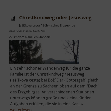
Stausee
bei
Myslivny
Christkindweg oder Jesusweg
Ježíškova cesta / Böhmisches Erzgebirge
aktuell vom 06.01.2026 / Zugriffe: 7033
22 km vom aktuellen Standort
Ein sehr schöner Wanderweg für die ganze
Familie ist der Christkindweg / Jesusweg
(Ježíškova cesta) bei Boží Dar (Gottesgab) gleich
an der Grenze zu Sachsen oben auf dem "Dach"
des Erzgebirges. An verschiedenen Stationen
unterwegs können große und kleine Kinder
Aufgaben erfüllen, die sie in eine Kar.. »
über
weiterlesen