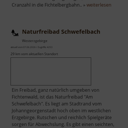
über
Cranzahl in die Fichtelbergbahn.. »
weiterlesen
Fichtel
Naturfreibad Schwefelbach
Westerzgebirge
aktuell vom 07.06.2026 / Zugriffe: 4253
29 km vom aktuellen Standort
Ein Freibad, ganz natürlich umgeben von
Fichtenwald, ist das Naturfreibad "Am
Schwefelbach". Es liegt am Stadtrand vom
Johanngeorgenstadt hoch oben im westlichen
Erzgebirge. Rutschen und reichlich Spielgeräte
sorgen für Abwechslung. Es gibt einen seichten,