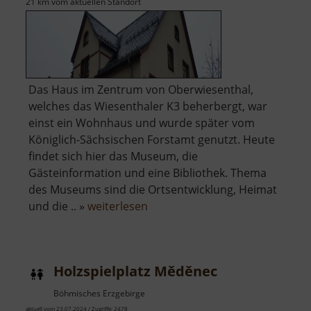
21 km vom aktuellen Standort
Das Haus im Zentrum von Oberwiesenthal,
welches das Wiesenthaler K3 beherbergt, war
einst ein Wohnhaus und wurde später vom
Königlich-Sächsischen Forstamt genutzt. Heute
findet sich hier das Museum, die
Gästeinformation und eine Bibliothek. Thema
des Museums sind die Ortsentwicklung, Heimat
über
und die .. »
weiterlesen
Wiesenthaler
K3
Holzspielplatz Měděnec
Böhmisches Erzgebirge
aktuell vom 23.07.2024 / Zugriffe: 2478