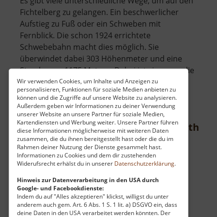
Es gibt viele unterschiedliche Wege, um auf den
Fichtelberg zu gelangen. Ein beschwerlicher
Aufstieg zu Fuß oder ein Schweben mit
Fernblick. Die schon 1924 errichtete
Schwebebahn macht dies möglich. Sie
überwindet dabei 303 Höhenmeter und eine
Strecke von 1175 Metern. Dabei ist sie sogar die
über
älteste.. »
weiterlesen
Wir verwenden Cookies, um Inhalte und Anzeigen zu
personalisieren, Funktionen für soziale Medien anbieten zu
Fichtelberg
können und die Zugriffe auf unsere Website zu analysieren.
Schwebebahn
Außerdem geben wir Informationen zu deiner Verwendung
unserer Website an unsere Partner für soziale Medien,
Kartendiensten und Werbung weiter. Unsere Partner führen
Sommerrodelbahn Oberwiesenthal
diese Informationen möglicherweise mit weiteren Daten
zusammen, die du ihnen bereitgestellt hast oder die du im
Mittleres Erzgebirge
Rahmen deiner Nutzung der Dienste gesammelt hast.
aktuell vom 02.06.2026 / Zugriffe: 3732
Informationen zu Cookies und dem dir zustehenden
Widerufsrecht erhälst du in unserer
Datenschutzerklärung
.
21 km vom aktuellen Standort
Hinweis zur Datenverarbeitung in den USA durch
Google- und Facebookdienste:
Indem du auf "Alles akzeptieren" klickst, willigst du unter
anderem auch gem. Art. 6 Abs. 1 S. 1 lit. a) DSGVO ein, dass
deine Daten in den USA verarbeitet werden könnten. Der