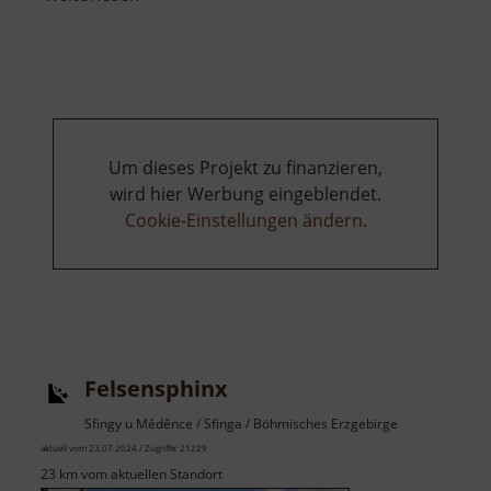
Christkindweg
oder
Jesusweg
Um dieses Projekt zu finanzieren,
wird hier Werbung eingeblendet.
Cookie-Einstellungen ändern
.
Felsensphinx
Sfingy u Měděnce / Sfinga / Böhmisches Erzgebirge
aktuell vom 23.07.2024 / Zugriffe: 21229
23 km vom aktuellen Standort