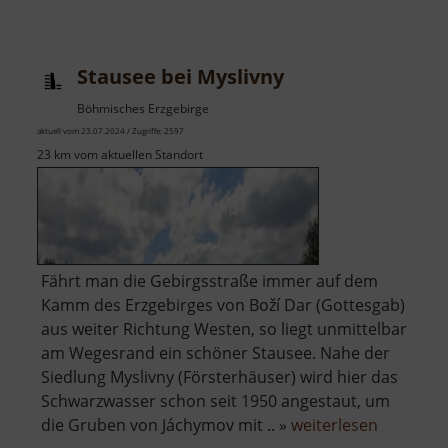
Talsperre
Negranitz
Stausee bei Myslivny
Böhmisches Erzgebirge
aktuell vom 23.07.2024 / Zugriffe: 2597
23 km vom aktuellen Standort
Fährt man die Gebirgsstraße immer auf dem
Kamm des Erzgebirges von Boží Dar (Gottesgab)
aus weiter Richtung Westen, so liegt unmittelbar
am Wegesrand ein schöner Stausee. Nahe der
Siedlung Myslivny (Försterhäuser) wird hier das
Schwarzwasser schon seit 1950 angestaut, um
über
die Gruben von Jáchymov mit .. »
weiterlesen