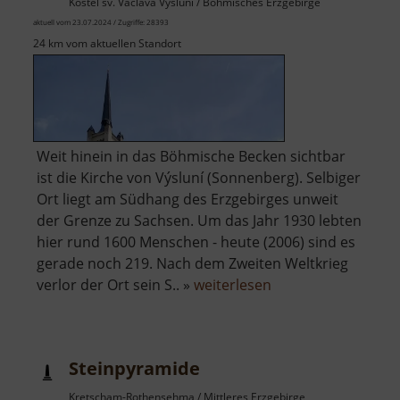
Kostel sv. Václava Výsluní / Böhmisches Erzgebirge
aktuell vom 23.07.2024 / Zugriffe: 28393
24 km vom aktuellen Standort
Weit hinein in das Böhmische Becken sichtbar
ist die Kirche von Výsluní (Sonnenberg). Selbiger
Ort liegt am Südhang des Erzgebirges unweit
der Grenze zu Sachsen. Um das Jahr 1930 lebten
hier rund 1600 Menschen - heute (2006) sind es
gerade noch 219. Nach dem Zweiten Weltkrieg
über
verlor der Ort sein S.. »
weiterlesen
Kirche
St
Wenzel
Steinpyramide
Sonnenberg
Kretscham-Rothensehma / Mittleres Erzgebirge