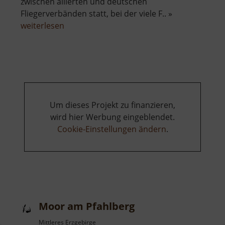
zwischen aliierten und deutschen
Fliegerverbänden statt, bei der viele F.. »
über
weiterlesen
Museum
der
Luftschlacht
über
dem
Erzgebirge
Um dieses Projekt zu finanzieren,
wird hier Werbung eingeblendet.
Cookie-Einstellungen ändern
.
Moor am Pfahlberg
Mittleres Erzgebirge