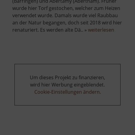
(Bärringen) und Abertamy (Abertham). Früher
wurde hier Torf gestochen, welcher zum Heizen
verwendet wurde. Damals wurde viel Raubbau
an der Natur begangen, doch seit 2018 wird hier
über
renaturiert. Es werden alte Dä.. »
weiterlesen
Naturde
Pernink
Um dieses Projekt zu finanzieren,
wird hier Werbung eingeblendet.
Cookie-Einstellungen ändern
.