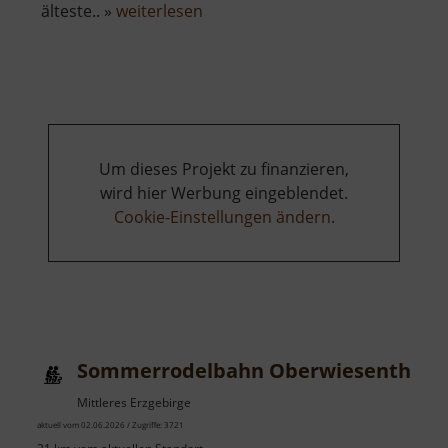
über
älteste.. »
weiterlesen
Fichtelberg
Schwebebahn
Um dieses Projekt zu finanzieren,
wird hier Werbung eingeblendet.
Cookie-Einstellungen ändern
.
Sommerrodelbahn Oberwiesenthal
Mittleres Erzgebirge
aktuell vom 02.06.2026 / Zugriffe: 3721