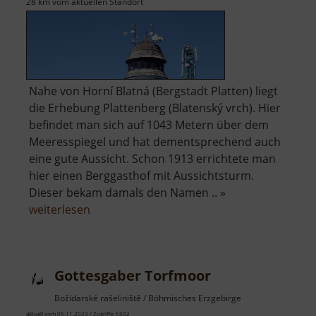
28 km vom aktuellen Standort
Nahe von Horní Blatná (Bergstadt Platten) liegt
die Erhebung Plattenberg (Blatenský vrch). Hier
befindet man sich auf 1043 Metern über dem
Meeresspiegel und hat dementsprechend auch
eine gute Aussicht. Schon 1913 errichtete man
hier einen Berggasthof mit Aussichtsturm.
Dieser bekam damals den Namen .. »
über
weiterlesen
Plattenberg
Gottesgaber Torfmoor
Božídarské rašeliniště / Böhmisches Erzgebirge
aktuell vom 05.11.2023 / Zugriffe: 5502