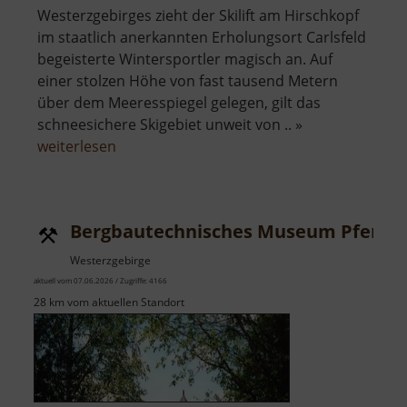
Westerzgebirges zieht der Skilift am Hirschkopf
im staatlich anerkannten Erholungsort Carlsfeld
begeisterte Wintersportler magisch an. Auf
einer stolzen Höhe von fast tausend Metern
über dem Meeresspiegel gelegen, gilt das
schneesichere Skigebiet unweit von .. »
über
weiterlesen
Skilift
Carlsfeld
am
Bergbautechnisches Museum Pferde
Hirschkopf
Westerzgebirge
aktuell vom 07.06.2026 / Zugriffe: 4166
28 km vom aktuellen Standort