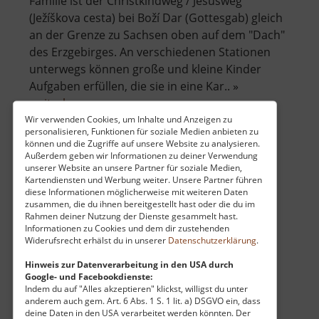
Familie ist der Christkindweg / Jesusweg
(Ježíškova cesta) bei Boží Dar (Gottesgab) gleich
an der Grenze zu Sachsen oben auf dem "Dach"
des Erzgebirges. An verschiedenen Stationen
unterwegs können große und kleine Kinder
Aufgaben erfüllen, die sie in eine Kar.. »
über
weiterlesen
Christkindweg
Wir verwenden Cookies, um Inhalte und Anzeigen zu
personalisieren, Funktionen für soziale Medien anbieten zu
oder
können und die Zugriffe auf unsere Website zu analysieren.
Jesusweg
Außerdem geben wir Informationen zu deiner Verwendung
Wiesenthaler K3
unserer Website an unsere Partner für soziale Medien,
Kartendiensten und Werbung weiter. Unsere Partner führen
diese Informationen möglicherweise mit weiteren Daten
Mittleres Erzgebirge
zusammen, die du ihnen bereitgestellt hast oder die du im
aktuell vom 07.06.2026 / Zugriffe: 2650
Rahmen deiner Nutzung der Dienste gesammelt hast.
21 km vom aktuellen Standort
Informationen zu Cookies und dem dir zustehenden
Widerufsrecht erhälst du in unserer
Datenschutzerklärung
.
Hinweis zur Datenverarbeitung in den USA durch
Google- und Facebookdienste:
Indem du auf "Alles akzeptieren" klickst, willigst du unter
anderem auch gem. Art. 6 Abs. 1 S. 1 lit. a) DSGVO ein, dass
deine Daten in den USA verarbeitet werden könnten. Der
Das Haus im Zentrum von Oberwiesenthal,