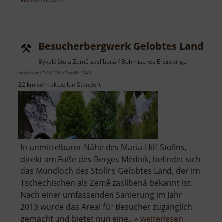
Fichtelbergbahn
Besucherbergwerk Gelobtes Land Sto
Bývalá štola Země zaslíbená / Böhmisches Erzgebirge
aktuell vom 07.06.2026 / Zugriffe: 3040
22 km vom aktuellen Standort
In unmittelbarer Nähe des Maria-Hilf-Stollns,
direkt am Fuße des Berges Mědník, befindet sich
das Mundloch des Stollns Gelobtes Land, der im
Tschechischen als Země zaslíbená bekannt ist.
Nach einer umfassenden Sanierung im Jahr
2013 wurde das Areal für Besucher zugänglich
über
gemacht und bietet nun eine.. »
weiterlesen