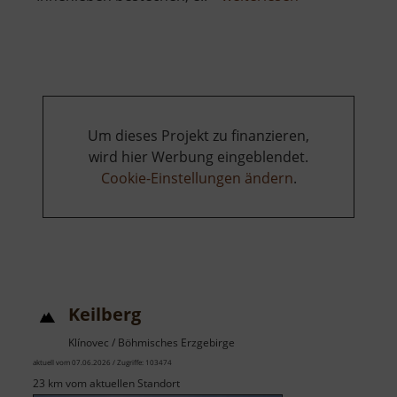
Museum
Horní
Blatná
Um dieses Projekt zu finanzieren,
wird hier Werbung eingeblendet.
Cookie-Einstellungen ändern
.
Keilberg
Klínovec / Böhmisches Erzgebirge
aktuell vom 07.06.2026 / Zugriffe: 103474
23 km vom aktuellen Standort