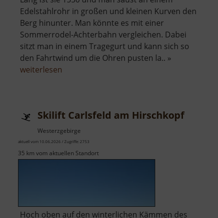
Edelstahlrohr in großen und kleinen Kurven den
Berg hinunter. Man könnte es mit einer
Sommerrodel-Achterbahn vergleichen. Dabei
sitzt man in einem Tragegurt und kann sich so
den Fahrtwind um die Ohren pusten la.. »
über
weiterlesen
Fly-
Line
am
Skilift Carlsfeld am Hirschkopf
Fichtelberg
Westerzgebirge
aktuell vom 10.06.2026 / Zugriffe: 2753
35 km vom aktuellen Standort
Hoch oben auf den winterlichen Kämmen des