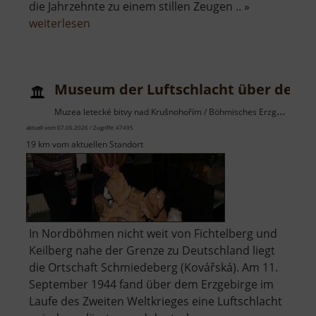
die Jahrzehnte zu einem stillen Zeugen .. »
über
weiterlesen
Alte
Rennschlittenbahn
Oberwiesenthal
Museum der Luftschlacht über dem E
Muzea letecké bitvy nad Krušnohořím / Böhmisches Erzgebirge
aktuell vom 07.06.2026 / Zugriffe: 47495
19 km vom aktuellen Standort
In Nordböhmen nicht weit von Fichtelberg und
Keilberg nahe der Grenze zu Deutschland liegt
die Ortschaft Schmiedeberg (Kovářská). Am 11.
September 1944 fand über dem Erzgebirge im
Laufe des Zweiten Weltkrieges eine Luftschlacht