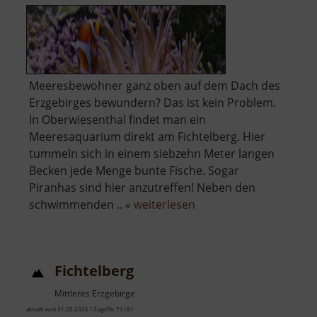
Meeresbewohner ganz oben auf dem Dach des
Erzgebirges bewundern? Das ist kein Problem.
In Oberwiesenthal findet man ein
Meeresaquarium direkt am Fichtelberg. Hier
tummeln sich in einem siebzehn Meter langen
Becken jede Menge bunte Fische. Sogar
Piranhas sind hier anzutreffen! Neben den
über
schwimmenden .. »
weiterlesen
Meeresaquarium
am
Fichtelberg
Fichtelberg
Mittleres Erzgebirge
aktuell vom 31.05.2026 / Zugriffe: 71181