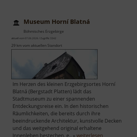
Schloss
Klösterle
Museum Horní Blatná
Böhmisches Erzgebirge
aktuell vom 07.06.2026 / Zugriffe: 3342
29 km vom aktuellen Standort
Im Herzen des kleinen Erzgebirgsortes Horní
Blatná (Bergstadt Platten) lädt das
Stadtmuseum zu einer spannenden
Entdeckungsreise ein. In den historischen
Räumlichkeiten, die bereits durch ihre
beeindruckende Architektur, kunstvolle Decken
und das weitgehend original erhaltene
über
Innenleben bestechen, e.. »
weiterlesen