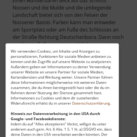
Einen wunderbaren Blick auf das Schloss
Nossen und die Mulde und die umliegende
Landschaft bietet sich von den Felsen der
Nossener Bastei. Parken kann man entweder
am Sportplatz oder am Fuße des Schlosses an
der Straße Richtung Deutschenbora. Dann noch
ein kleiner Fußweg von gemütlichen zwanzig
über
Minu.. »
weiterlesen
Wir verwenden Cookies, um Inhalte und Anzeigen zu
personalisieren, Funktionen für soziale Medien anbieten zu
Bastei
können und die Zugriffe auf unsere Website zu analysieren.
zu
Außerdem geben wir Informationen zu deiner Verwendung
unserer Website an unsere Partner für soziale Medien,
Nossen
Kartendiensten und Werbung weiter. Unsere Partner führen
Kriebethaler Wände
diese Informationen möglicherweise mit weiteren Daten
zusammen, die du ihnen bereitgestellt hast oder die du im
Sachsen
Rahmen deiner Nutzung der Dienste gesammelt hast.
aktuell vom 01.03.2025 / Zugriffe: 9872
Informationen zu Cookies und dem dir zustehenden
Widerufsrecht erhälst du in unserer
Datenschutzerklärung
.
49 km vom aktuellen Standort
Hinweis zur Datenverarbeitung in den USA durch
Google- und Facebookdienste:
Indem du auf "Alles akzeptieren" klickst, willigst du unter
anderem auch gem. Art. 6 Abs. 1 S. 1 lit. a) DSGVO ein, dass
deine Daten in den USA verarbeitet werden könnten. Der