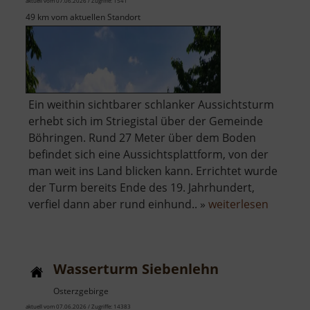
aktuell vom 07.06.2026 / Zugriffe: 1541
49 km vom aktuellen Standort
Ein weithin sichtbarer schlanker Aussichtsturm
erhebt sich im Striegistal über der Gemeinde
Böhringen. Rund 27 Meter über dem Boden
befindet sich eine Aussichtsplattform, von der
man weit ins Land blicken kann. Errichtet wurde
der Turm bereits Ende des 19. Jahrhundert,
über
verfiel dann aber rund einhund.. »
weiterlesen
Aussich
Striegis
Wasserturm Siebenlehn
Osterzgebirge
aktuell vom 07.06.2026 / Zugriffe: 14383