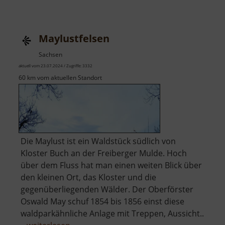
Dom
zu
Meißen
Maylustfelsen
Sachsen
aktuell vom 23.07.2024 / Zugriffe: 3332
60 km vom aktuellen Standort
Die Maylust ist ein Waldstück südlich von
Kloster Buch an der Freiberger Mulde. Hoch
über dem Fluss hat man einen weiten Blick über
den kleinen Ort, das Kloster und die
gegenüberliegenden Wälder. Der Oberförster
Oswald May schuf 1854 bis 1856 einst diese
waldparkähnliche Anlage mit Treppen, Aussicht..