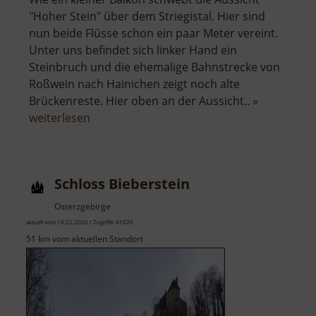
"Hoher Stein" über dem Striegistal. Hier sind
nun beide Flüsse schon ein paar Meter vereint.
Unter uns befindet sich linker Hand ein
Steinbruch und die ehemalige Bahnstrecke von
Roßwein nach Hainichen zeigt noch alte
Brückenreste. Hier oben an der Aussicht.. »
über
weiterlesen
Hoher
Stein
im
Schloss Bieberstein
Striegistal
Osterzgebirge
aktuell vom 18.02.2026 / Zugriffe: 41026
51 km vom aktuellen Standort