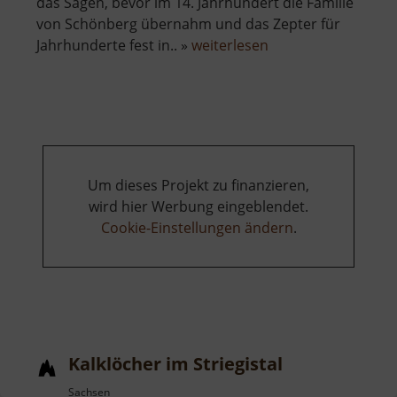
das Sagen, bevor im 14. Jahrhundert die Familie
von Schönberg übernahm und das Zepter für
über
Jahrhunderte fest in.. »
weiterlesen
Schloss
Reinsberg
Um dieses Projekt zu finanzieren,
wird hier Werbung eingeblendet.
Cookie-Einstellungen ändern
.
Kalklöcher im Striegistal
Sachsen