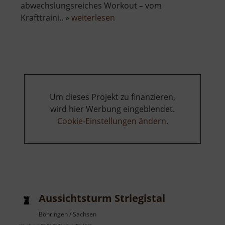
abwechslungsreiches Workout – vom
über
Krafttraini.. »
weiterlesen
Fitness-
Platz
im
Striegistal
Um dieses Projekt zu finanzieren,
wird hier Werbung eingeblendet.
Cookie-Einstellungen ändern
.
Aussichtsturm Striegistal
Böhringen / Sachsen