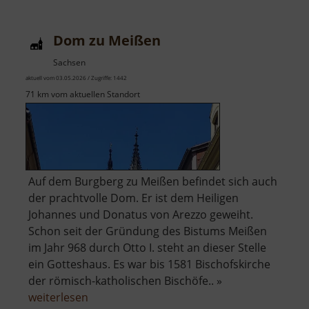
Dom zu Meißen
Sachsen
aktuell vom 03.05.2026 / Zugriffe: 1442
71 km vom aktuellen Standort
Auf dem Burgberg zu Meißen befindet sich auch
der prachtvolle Dom. Er ist dem Heiligen
Johannes und Donatus von Arezzo geweiht.
Schon seit der Gründung des Bistums Meißen
im Jahr 968 durch Otto I. steht an dieser Stelle
ein Gotteshaus. Es war bis 1581 Bischofskirche
der römisch-katholischen Bischöfe.. »
über
weiterlesen