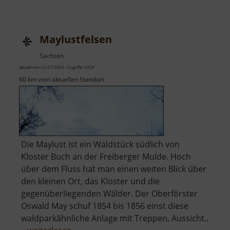
Dom
zu
Meißen
Maylustfelsen
Sachsen
aktuell vom 23.07.2024 / Zugriffe: 3329
60 km vom aktuellen Standort
Die Maylust ist ein Waldstück südlich von
Kloster Buch an der Freiberger Mulde. Hoch
über dem Fluss hat man einen weiten Blick über
den kleinen Ort, das Kloster und die
gegenüberliegenden Wälder. Der Oberförster
Oswald May schuf 1854 bis 1856 einst diese
waldparkähnliche Anlage mit Treppen, Aussicht..