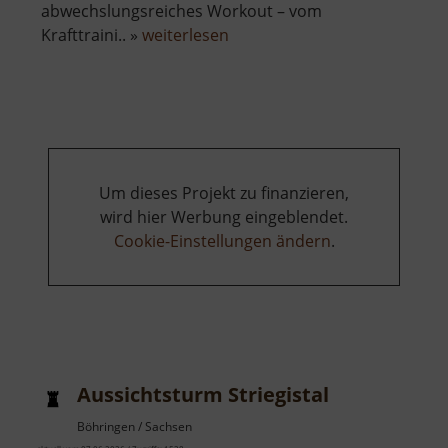
abwechslungsreiches Workout – vom
über
Krafttraini.. »
weiterlesen
Fitness-
Platz
im
Striegistal
Um dieses Projekt zu finanzieren,
wird hier Werbung eingeblendet.
Cookie-Einstellungen ändern
.
Aussichtsturm Striegistal
Böhringen / Sachsen