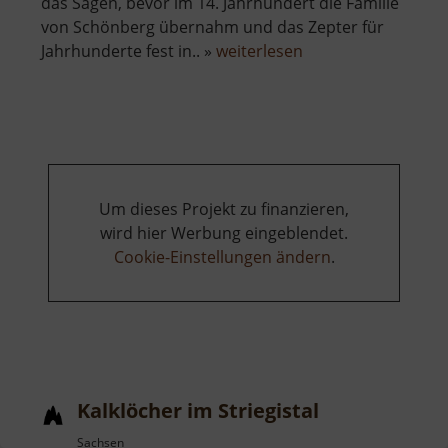
das Sagen, bevor im 14. Jahrhundert die Familie
von Schönberg übernahm und das Zepter für
über
Jahrhunderte fest in.. »
weiterlesen
Schloss
Reinsberg
Um dieses Projekt zu finanzieren,
wird hier Werbung eingeblendet.
Cookie-Einstellungen ändern
.
Kalklöcher im Striegistal
Sachsen