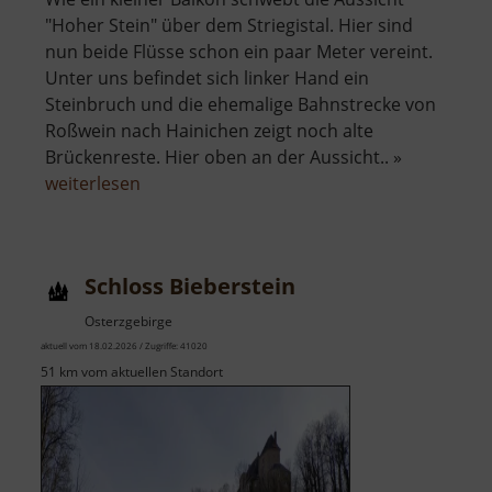
"Hoher Stein" über dem Striegistal. Hier sind
nun beide Flüsse schon ein paar Meter vereint.
Unter uns befindet sich linker Hand ein
Steinbruch und die ehemalige Bahnstrecke von
Roßwein nach Hainichen zeigt noch alte
Brückenreste. Hier oben an der Aussicht.. »
über
weiterlesen
Hoher
Stein
im
Schloss Bieberstein
Striegistal
Osterzgebirge
aktuell vom 18.02.2026 / Zugriffe: 41020
51 km vom aktuellen Standort