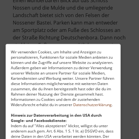
Einen wunderbaren Blick auf das Schloss
Nossen und die Mulde und die umliegende
Landschaft bietet sich von den Felsen der
Nossener Bastei. Parken kann man entweder
am Sportplatz oder am Fuße des Schlosses an
der Straße Richtung Deutschenbora. Dann noch
ein kleiner Fußweg von gemütlichen zwanzig
über
Minu.. »
weiterlesen
Wir verwenden Cookies, um Inhalte und Anzeigen zu
personalisieren, Funktionen für soziale Medien anbieten zu
Bastei
können und die Zugriffe auf unsere Website zu analysieren.
zu
Außerdem geben wir Informationen zu deiner Verwendung
unserer Website an unsere Partner für soziale Medien,
Nossen
Kartendiensten und Werbung weiter. Unsere Partner führen
Kriebethaler Wände
diese Informationen möglicherweise mit weiteren Daten
zusammen, die du ihnen bereitgestellt hast oder die du im
Sachsen
Rahmen deiner Nutzung der Dienste gesammelt hast.
aktuell vom 01.03.2025 / Zugriffe: 9866
Informationen zu Cookies und dem dir zustehenden
Widerufsrecht erhälst du in unserer
Datenschutzerklärung
.
49 km vom aktuellen Standort
Hinweis zur Datenverarbeitung in den USA durch
Google- und Facebookdienste:
Indem du auf "Alles akzeptieren" klickst, willigst du unter
anderem auch gem. Art. 6 Abs. 1 S. 1 lit. a) DSGVO ein, dass
deine Daten in den USA verarbeitet werden könnten. Der