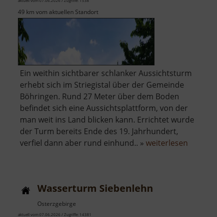
aktuell vom 07.06.2026 / Zugriffe: 1538
49 km vom aktuellen Standort
Ein weithin sichtbarer schlanker Aussichtsturm
erhebt sich im Striegistal über der Gemeinde
Böhringen. Rund 27 Meter über dem Boden
befindet sich eine Aussichtsplattform, von der
man weit ins Land blicken kann. Errichtet wurde
der Turm bereits Ende des 19. Jahrhundert,
über
verfiel dann aber rund einhund.. »
weiterlesen
Aussich
Striegis
Wasserturm Siebenlehn
Osterzgebirge
aktuell vom 07.06.2026 / Zugriffe: 14381