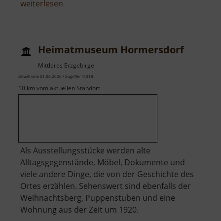
über
weiterlesen
Eisbahn
im
Schloss
Heimatmuseum Hormersdorf
Freudenstein
Mittleres Erzgebirge
aktuell vom 01.06.2026 / Zugriffe: 15018
10 km vom aktuellen Standort
Als Ausstellungsstücke werden alte
Alltagsgegenstände, Möbel, Dokumente und
viele andere Dinge, die von der Geschichte des
Ortes erzählen. Sehenswert sind ebenfalls der
Weihnachtsberg, Puppenstuben und eine
Wohnung aus der Zeit um 1920.