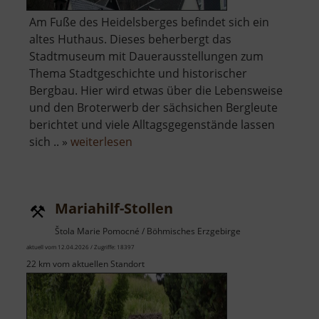
Am Fuße des Heidelsberges befindet sich ein
altes Huthaus. Dieses beherbergt das
Stadtmuseum mit Dauerausstellungen zum
Thema Stadtgeschichte und historischer
Bergbau. Hier wird etwas über die Lebensweise
und den Broterwerb der sächsichen Bergleute
berichtet und viele Alltagsgegenstände lassen
über
sich .. »
weiterlesen
Stadtmuseum
Aue
Mariahilf-Stollen
Štola Marie Pomocné / Böhmisches Erzgebirge
aktuell vom 12.04.2026 / Zugriffe: 18397
22 km vom aktuellen Standort