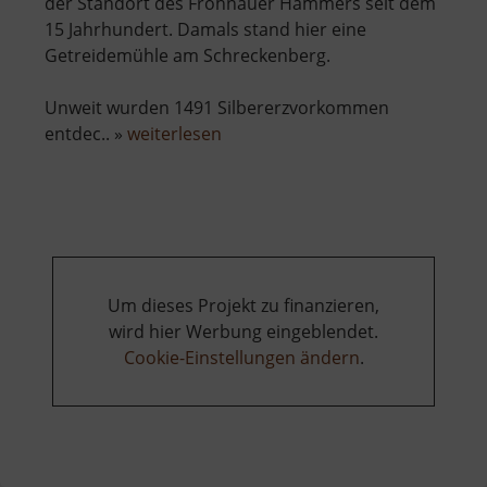
der Standort des Frohnauer Hammers seit dem
15 Jahrhundert. Damals stand hier eine
Getreidemühle am Schreckenberg.
Unweit wurden 1491 Silbererzvorkommen
über
entdec.. »
weiterlesen
Frohnauer
Hammer
Um dieses Projekt zu finanzieren,
wird hier Werbung eingeblendet.
Cookie-Einstellungen ändern
.