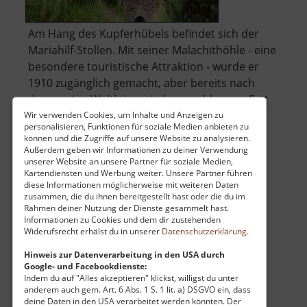
Am Hang des Kupferhübels befindet sich der
Mariahilf-Stollen. Mit seiner Malachithöhle - eine
besondere touristische Attraktion - wurde er
1910 zugänglich gemacht, aber bereits nach
dem ersten Weltkrieg wieder geschlossen. Seit
wenigen Jahren kann er nun wieder besichtigt
Wir verwenden Cookies, um Inhalte und Anzeigen zu
personalisieren, Funktionen für soziale Medien anbieten zu
über
werden... »
weiterlesen
können und die Zugriffe auf unsere Website zu analysieren.
Mariahilf-
Außerdem geben wir Informationen zu deiner Verwendung
unserer Website an unsere Partner für soziale Medien,
Stollen
Kartendiensten und Werbung weiter. Unsere Partner führen
diese Informationen möglicherweise mit weiteren Daten
Sonnentempel Tharandt
zusammen, die du ihnen bereitgestellt hast oder die du im
Rahmen deiner Nutzung der Dienste gesammelt hast.
Heilige Hallen / Osterzgebirge
Informationen zu Cookies und dem dir zustehenden
Widerufsrecht erhälst du in unserer
Datenschutzerklärung
.
aktuell vom 01.05.2025 / Zugriffe: 5582
59 km vom aktuellen Standort
Hinweis zur Datenverarbeitung in den USA durch
Google- und Facebookdienste:
Indem du auf "Alles akzeptieren" klickst, willigst du unter
anderem auch gem. Art. 6 Abs. 1 S. 1 lit. a) DSGVO ein, dass
deine Daten in den USA verarbeitet werden könnten. Der