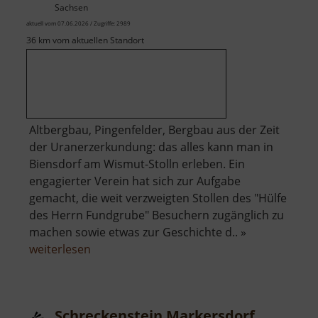
Sachsen
aktuell vom 07.06.2026 / Zugriffe: 2989
36 km vom aktuellen Standort
Altbergbau, Pingenfelder, Bergbau aus der Zeit
der Uranerzerkundung: das alles kann man in
Biensdorf am Wismut-Stolln erleben. Ein
engagierter Verein hat sich zur Aufgabe
gemacht, die weit verzweigten Stollen des "Hülfe
des Herrn Fundgrube" Besuchern zugänglich zu
machen sowie etwas zur Geschichte d.. »
über
weiterlesen
Besucherbergwerk
Wismut-
Stolln
Schreckenstein Markersdorf