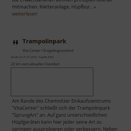
mitmachen. Kletteranlage, Hüpfbur.. »
über
weiterlesen
Jump
n
Play
Trampolinpark
Vita Center / Erzgebirgsvorland
aktuell vom 31.05.2026 / Zugriffe: 8302
22 km vom aktuellen Standort
Am Rande des Chemnitzer Einkaufszentrums
"VitaCenter" schließt sich der Trampolinpark
"SprungArt" an. Auf ganz unterschiedlichen
Hüpfgeräten kann hier jeder seine Art zu
springen ausprobieren oder verbessern. Neben