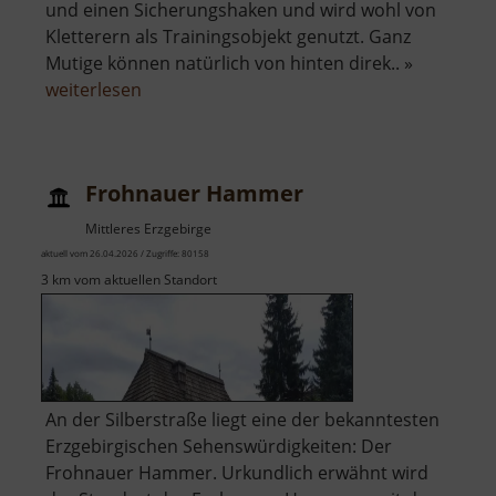
und einen Sicherungshaken und wird wohl von
Kletterern als Trainingsobjekt genutzt. Ganz
Mutige können natürlich von hinten direk.. »
über
weiterlesen
Teufelsnase
bei
Wilischthal
Frohnauer Hammer
Mittleres Erzgebirge
aktuell vom 26.04.2026 / Zugriffe: 80158
3 km vom aktuellen Standort
An der Silberstraße liegt eine der bekanntesten
Erzgebirgischen Sehenswürdigkeiten: Der
Frohnauer Hammer. Urkundlich erwähnt wird