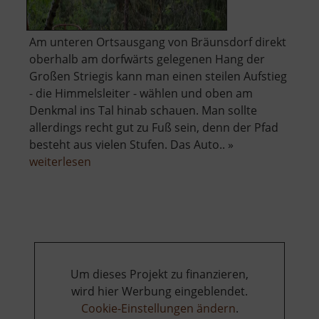
Am unteren Ortsausgang von Bräunsdorf direkt
oberhalb am dorfwärts gelegenen Hang der
Großen Striegis kann man einen steilen Aufstieg
- die Himmelsleiter - wählen und oben am
Denkmal ins Tal hinab schauen. Man sollte
allerdings recht gut zu Fuß sein, denn der Pfad
besteht aus vielen Stufen. Das Auto.. »
über
weiterlesen
Himmelsleiter
mit
Aussichtspunkt
und
Denkmal
Um dieses Projekt zu finanzieren,
wird hier Werbung eingeblendet.
Cookie-Einstellungen ändern
.