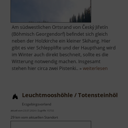
Am südwestlichen Ortsrand von Český Jiřetín
(Böhmisch Georgendorf) befindet sich gleich
neben der Holzkirche ein kleiner Skihang. Hier
gibt es vier Schlepplifte und der Haupthang wird
im Winter auch direkt beschneit, sollte es die
Witterung notwendig machen. Insgesamt
über
stehen hier circa zwei Pistenki.. »
weiterlesen
Skihang
Český
Jiřetín
Leuchtmooshöhle / Totensteinhöhle
Erzgebirgsvorland
aktuell vom 23.07.2024 / Zugriffe: 15732
29 km vom aktuellen Standort