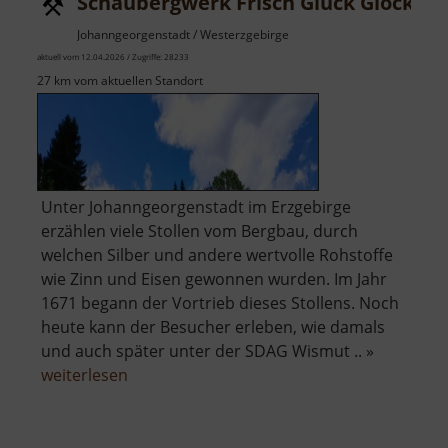
Schaubergwerk Frisch Glück Glöckl
Johanngeorgenstadt / Westerzgebirge
aktuell vom 12.04.2026 / Zugriffe: 28233
27 km vom aktuellen Standort
Unter Johanngeorgenstadt im Erzgebirge
erzählen viele Stollen vom Bergbau, durch
welchen Silber und andere wertvolle Rohstoffe
wie Zinn und Eisen gewonnen wurden. Im Jahr
1671 begann der Vortrieb dieses Stollens. Noch
heute kann der Besucher erleben, wie damals
und auch später unter der SDAG Wismut .. »
über
weiterlesen
Schaubergwerk
Frisch
Glück