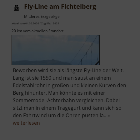
Fly-Line am Fichtelberg
Glöckl
Mittleres Erzgebirge
aktuell vom 04.06.2026 / Zugriffe: 13425
20 km vom aktuellen Standort
Beworben wird sie als längste Fly-Line der Welt.
Lang ist sie 1550 und man saust an einem
Edelstahlrohr in großen und kleinen Kurven den
Berg hinunter. Man könnte es mit einer
Sommerrodel-Achterbahn vergleichen. Dabei
sitzt man in einem Tragegurt und kann sich so
den Fahrtwind um die Ohren pusten la.. »
über
weiterlesen
Fly-
Line