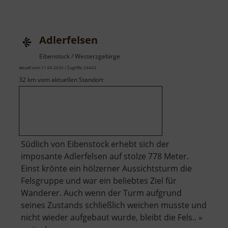
Besucherbergwerk
St
Christoph
Adlerfelsen
Breitenbrunn
Eibenstock / Westerzgebirge
aktuell vom 11.04.2026 / Zugriffe: 24443
32 km vom aktuellen Standort
Südlich von Eibenstock erhebt sich der
imposante Adlerfelsen auf stolze 778 Meter.
Einst krönte ein hölzerner Aussichtsturm die
Felsgruppe und war ein beliebtes Ziel für
Wanderer. Auch wenn der Turm aufgrund
seines Zustands schließlich weichen musste und
nicht wieder aufgebaut wurde, bleibt die Fels.. »