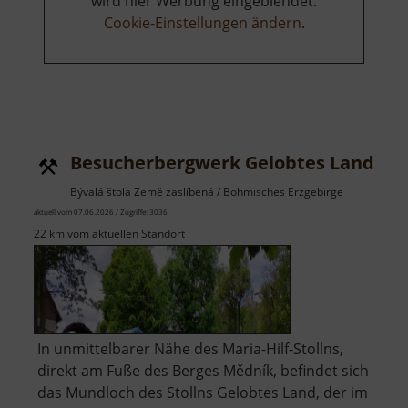
wird hier Werbung eingeblendet.
Cookie-Einstellungen ändern
.
Besucherbergwerk Gelobtes Land Sto
Bývalá štola Země zaslíbená / Böhmisches Erzgebirge
aktuell vom 07.06.2026 / Zugriffe: 3036
22 km vom aktuellen Standort
In unmittelbarer Nähe des Maria-Hilf-Stollns,
direkt am Fuße des Berges Mědník, befindet sich
das Mundloch des Stollns Gelobtes Land, der im