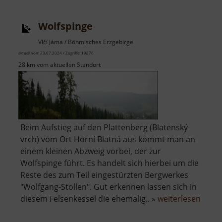
Sauersack
Wolfspinge
Vlčí Jáma / Böhmisches Erzgebirge
aktuell vom 23.07.2024 / Zugriffe: 19876
28 km vom aktuellen Standort
Beim Aufstieg auf den Plattenberg (Blatenský
vrch) vom Ort Horní Blatná aus kommt man an
einem kleinen Abzweig vorbei, der zur
Wolfspinge führt. Es handelt sich hierbei um die
Reste des zum Teil eingestürzten Bergwerkes
"Wolfgang-Stollen". Gut erkennen lassen sich in
über
diesem Felsenkessel die ehemalig.. »
weiterlesen
Wolfs