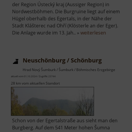
der Region Ústecký kraj (Aussiger Region) in
Nordwestböhmen. Die Burgruine liegt auf einem
Hügel oberhalb des Egertals, in der Nähe der
Stadt Klášterec nad Ohří (Klösterle an der Eger).
über
Die Anlage wurde im 13. Jah.. »
weiterlesen
Burgruine
Egerberg
Neuschönburg / Schönburg
Hrad Nový Šumburk / Šumburk / Böhmisches Erzgebirge
aktuell vom 01.10.2024 / Zugriffe: 23744
28 km vom aktuellen Standort
Schon von der Egertalstraße aus sieht man den
Burgberg. Auf dem 541 Meter hohen Šumna