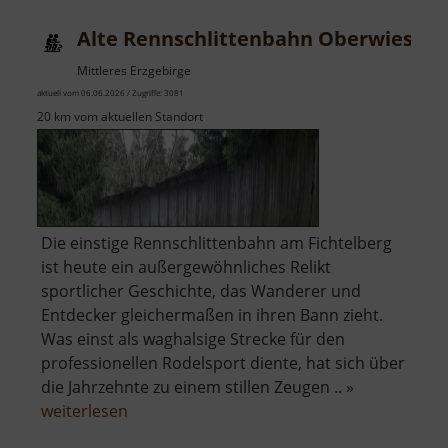
am
Alte Rennschlittenbahn Oberwiesent
Fichtelberg
Mittleres Erzgebirge
aktuell vom 06.06.2026 / Zugriffe: 3081
20 km vom aktuellen Standort
Die einstige Rennschlittenbahn am Fichtelberg
ist heute ein außergewöhnliches Relikt
sportlicher Geschichte, das Wanderer und
Entdecker gleichermaßen in ihren Bann zieht.
Was einst als waghalsige Strecke für den
professionellen Rodelsport diente, hat sich über
die Jahrzehnte zu einem stillen Zeugen .. »
über
weiterlesen
Alte