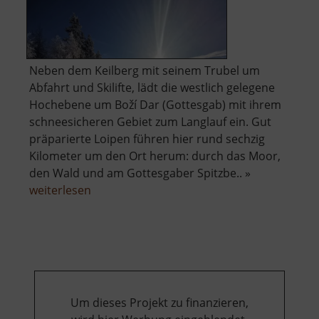
Neben dem Keilberg mit seinem Trubel um
Abfahrt und Skilifte, lädt die westlich gelegene
Hochebene um Boží Dar (Gottesgab) mit ihrem
schneesicheren Gebiet zum Langlauf ein. Gut
präparierte Loipen führen hier rund sechzig
Kilometer um den Ort herum: durch das Moor,
den Wald und am Gottesgaber Spitzbe.. »
über
weiterlesen
Loipen
von
Boží
Dar
Um dieses Projekt zu finanzieren,