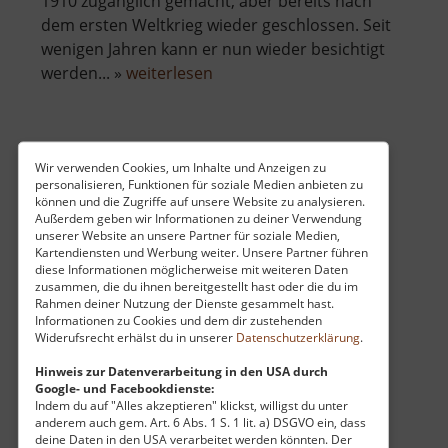
1910 zugänglich gemacht, aber bereits nach
dem ersten Weltkrieg wieder geschlossen. Seit
wenigen Jahren kann er nun wieder besichtigt
über
werden... »
weiterlesen
Mariahilf-
Stollen
Loipen Carlsfeld
Wir verwenden Cookies, um Inhalte und Anzeigen zu
personalisieren, Funktionen für soziale Medien anbieten zu
Westerzgebirge
können und die Zugriffe auf unsere Website zu analysieren.
Außerdem geben wir Informationen zu deiner Verwendung
aktuell vom 23.07.2024 / Zugriffe: 2985
unserer Website an unsere Partner für soziale Medien,
34 km vom aktuellen Standort
Kartendiensten und Werbung weiter. Unsere Partner führen
diese Informationen möglicherweise mit weiteren Daten
zusammen, die du ihnen bereitgestellt hast oder die du im
Rahmen deiner Nutzung der Dienste gesammelt hast.
Informationen zu Cookies und dem dir zustehenden
Widerufsrecht erhälst du in unserer
Datenschutzerklärung
.
Das Gebiet um Carlsfeld ist sehr beliebt bei
Hinweis zur Datenverarbeitung in den USA durch
Google- und Facebookdienste:
Wintersportlern. Und das zu recht, denn hier
Indem du auf "Alles akzeptieren" klickst, willigst du unter
liegt lange und oft Schnee. Die Loipen führen
anderem auch gem. Art. 6 Abs. 1 S. 1 lit. a) DSGVO ein, dass
deine Daten in den USA verarbeitet werden könnten. Der
durch dichten Wald und vorbei an