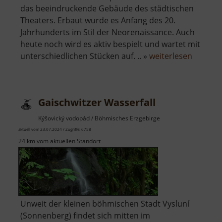
das beeindruckende Gebäude des städtischen
Theaters. Erbaut wurde es Anfang des 20.
Jahrhunderts im Stil der Neorenaissance. Auch
heute noch wird es aktiv bespielt und wartet mit
über
unterschiedlichen Stücken auf. .. »
weiterlesen
Stadtth
Chomut
Gaischwitzer Wasserfall
Kýšovický vodopád / Böhmisches Erzgebirge
aktuell vom 23.07.2024 / Zugriffe: 6758
24 km vom aktuellen Standort
Unweit der kleinen böhmischen Stadt Vysluní
(Sonnenberg) findet sich mitten im