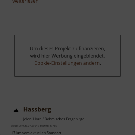
über
weiterlesen
Adlerfelsen
Um dieses Projekt zu finanzieren,
wird hier Werbung eingeblendet.
Cookie-Einstellungen ändern
.
Hassberg
Jelení Hora / Böhmisches Erzgebirge
aktuell vom 23.07.2024 / Zugriffe: 47765
17 km vom aktuellen Standort