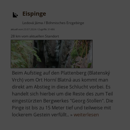
Eispinge
Ledová Jáma / Böhmisches Erzgebirge
aktuell vom 23.07.2024 / Zugriffe: 31486
28 km vom aktuellen Standort
Beim Aufstieg auf den Plattenberg (Blatenský
Vrch) vom Ort Horní Blatná aus kommt man
direkt am Abstieg in diese Schlucht vorbei. Es
handelt sich hierbei um die Reste des zum Teil
eingestürzten Bergwerkes "Georg-Stollen". Die
Pinge ist bis zu 15 Meter tief und teilweise mit
über
lockerem Gestein verfüllt.. »
weiterlesen
Eispinge