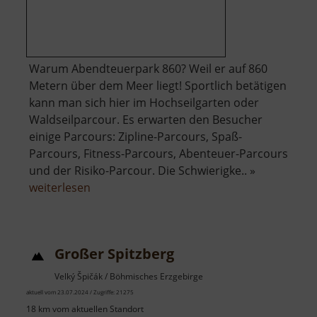
Warum Abendteuerpark 860? Weil er auf 860
Metern über dem Meer liegt! Sportlich betätigen
kann man sich hier im Hochseilgarten oder
Waldseilparcour. Es erwarten den Besucher
einige Parcours: Zipline-Parcours, Spaß-
Parcours, Fitness-Parcours, Abenteuer-Parcours
und der Risiko-Parcour. Die Schwierigke.. »
über
weiterlesen
Abenteuerpark
860
Großer Spitzberg
Velký Špičák / Böhmisches Erzgebirge
aktuell vom 23.07.2024 / Zugriffe: 21275
18 km vom aktuellen Standort