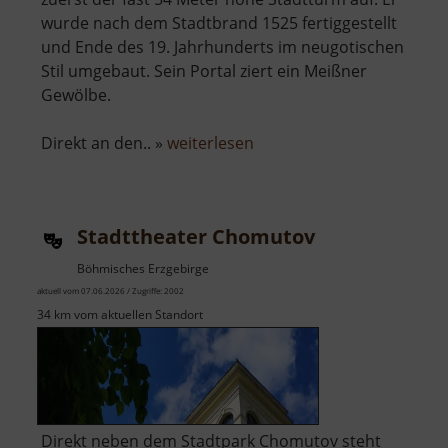
wurde nach dem Stadtbrand 1525 fertiggestellt
und Ende des 19. Jahrhunderts im neugotischen
Stil umgebaut. Sein Portal ziert ein Meißner
Gewölbe.
über
Direkt an den.. »
weiterlesen
Městská
věž
a
Stadttheater Chomutov
kostel
Nanebevzetí
Böhmisches Erzgebirge
Panny
aktuell vom 07.06.2026 / Zugriffe: 2002
Marie
34 km vom aktuellen Standort
Direkt neben dem Stadtpark Chomutov steht