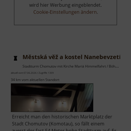
wird hier Werbung eingeblendet.
Cookie-Einstellungen ändern
.
Městská věž a kostel Nanebevzetí Pa
Stadtturm Chomutov mit Kirche Mariä Himmelfahrt / Böhmisches Erzgebirge
aktuell vom 07.06.2026 / Zugriffe: 1309
34 km vom aktuellen Standort
Erreicht man den historischen Marktplatz der
Stadt Chomutov (Komotau), so fällt einem
zuerst der fast 54 Meter hohe Stadtturm auf. Er