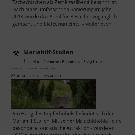
Tschechischen als Země zaslíbená bekannt ist.
Nach einer umfassenden Sanierung im Jahr
2013 wurde das Areal für Besucher zugänglich
über
gemacht und bietet nun eine.. »
weiterlesen
Besucher
Gelobtes
Land
Mariahilf-Stollen
Stolln
Štola Marie Pomocné / Böhmisches Erzgebirge
aktuell vom 12.04.2026 / Zugriffe: 18397
22 km vom aktuellen Standort
Am Hang des Kupferhübels befindet sich der
Mariahilf-Stollen. Mit seiner Malachithöhle - eine
besondere touristische Attraktion - wurde er