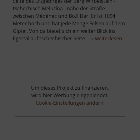
Seite des Erzgebirges der Berg Wirbelstein -
tschechisch Meluzína - nahe der Straße
zwischen Měděnec und Boží Dar. Er ist 1094
Meter hoch und hat jede Menge Felsen auf dem
Gipfel. Von da bietet sich ein weiter Blick ins
über
Egertal auf tschechischer Seite. .. »
weiterlesen
Wirbels
Um dieses Projekt zu finanzieren,
wird hier Werbung eingeblendet.
Cookie-Einstellungen ändern
.