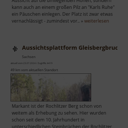
Aussicht auf die umliegenden Höhen, sondern
kann auch an einem großen Pilz an "Karls Ruhe"
ein Päuschen einlegen. Der Platz ist zwar etwas
über
vernachlässigt - zumindest vor.. »
weiterlesen
Karls
Ruhe
Aussichtsplattform Gleisbergbruch
Sachsen
aktuell vom 23.07.2024 / Zugriffe: 4419
49 km vom aktuellen Standort
Markant ist der Rochlitzer Berg schon von
weitem als Erhebung zu sehen. Hier wurden
schon seit dem 10. Jahrhundert in
unterschiedlichen Steinbrüchen der Rochlitzer