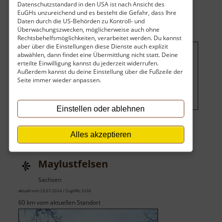
Datenschutzstandard in den USA ist nach Ansicht des
/
EuGHs unzureichend und es besteht die Gefahr, dass Ihre
Totensteinhöhle
Daten durch die US-Behörden zu Kontroll- und
Überwachungszwecken, möglicherweise auch ohne
Rechtsbehelfsmöglichkeiten, verarbeitet werden. Du kannst
aber über die Einstellungen diese Dienste auch explizit
abwählen, dann findet eine Übermittlung nicht statt. Deine
Um dieses Projekt zu finanzieren,
erteilte Einwilligung kannst du jederzeit widerrufen.
Außerdem kannst du deine Einstellung über die Fußzeile der
wird hier Werbung eingeblendet.
Seite immer wieder anpassen.
Cookie-Einstellungen ändern
.
Einstellen oder ablehnen
Alles akzeptieren
Maylustfelsen
Sachsen
aktuell vom 23.07.2024 / Zugriffe: 3336
60 km vom aktuellen Standort