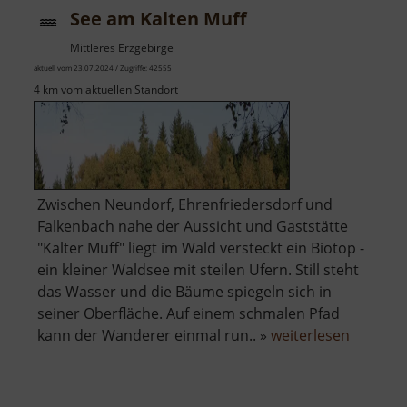
See am Kalten Muff
Mittleres Erzgebirge
aktuell vom 23.07.2024 / Zugriffe: 42555
4 km vom aktuellen Standort
Zwischen Neundorf, Ehrenfriedersdorf und
Falkenbach nahe der Aussicht und Gaststätte
"Kalter Muff" liegt im Wald versteckt ein Biotop -
ein kleiner Waldsee mit steilen Ufern. Still steht
das Wasser und die Bäume spiegeln sich in
seiner Oberfläche. Auf einem schmalen Pfad
über
kann der Wanderer einmal run.. »
weiterlesen
See
am
Kalten