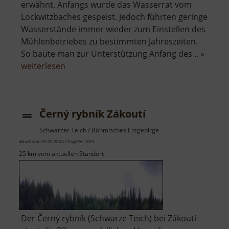
erwähnt. Anfangs wurde das Wasserrat vom
Lockwitzbaches gespeist. Jedoch führten geringe
Wasserstände immer wieder zum Einstellen des
Mühlenbetriebes zu bestimmten Jahreszeiten.
So baute man zur Unterstützung Anfang des .. »
über
weiterlesen
Mittelmühle
Reinhardtsgrimma
Černý rybník Zákoutí
Schwarzer Teich / Böhmisches Erzgebirge
aktuell vom 05.05.2024 / Zugriffe: 1859
25 km vom aktuellen Standort
Der Černý rybník (Schwarze Teich) bei Zákoutí