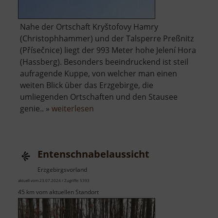
Nahe der Ortschaft Kryštofovy Hamry
(Christophhammer) und der Talsperre Preßnitz
(Přísečnice) liegt der 993 Meter hohe Jelení Hora
(Hassberg). Besonders beeindruckend ist steil
aufragende Kuppe, von welcher man einen
weiten Blick über das Erzgebirge, die
umliegenden Ortschaften und den Stausee
über
genie.. »
weiterlesen
Hassberg
Entenschnabelaussicht
Erzgebirgsvorland
aktuell vom 23.07.2024 / Zugriffe: 5393
45 km vom aktuellen Standort