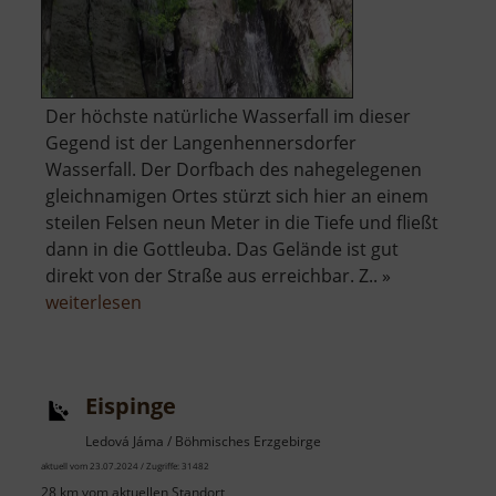
Der höchste natürliche Wasserfall im dieser
Gegend ist der Langenhennersdorfer
Wasserfall. Der Dorfbach des nahegelegenen
gleichnamigen Ortes stürzt sich hier an einem
steilen Felsen neun Meter in die Tiefe und fließt
dann in die Gottleuba. Das Gelände ist gut
direkt von der Straße aus erreichbar. Z.. »
über
weiterlesen
Langenhennersdorfer
Wasserfall
Eispinge
Ledová Jáma / Böhmisches Erzgebirge
aktuell vom 23.07.2024 / Zugriffe: 31482
28 km vom aktuellen Standort