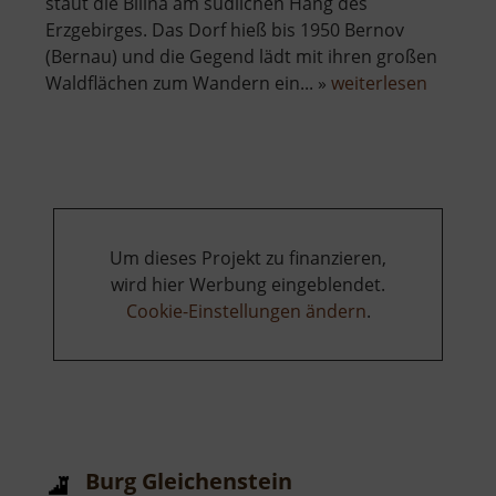
staut die Bílina am südlichen Hang des
Erzgebirges. Das Dorf hieß bis 1950 Bernov
(Bernau) und die Gegend lädt mit ihren großen
über
Waldflächen zum Wandern ein... »
weiterlesen
Černý
rybník
Zákoutí
Um dieses Projekt zu finanzieren,
wird hier Werbung eingeblendet.
Cookie-Einstellungen ändern
.
Burg Gleichenstein