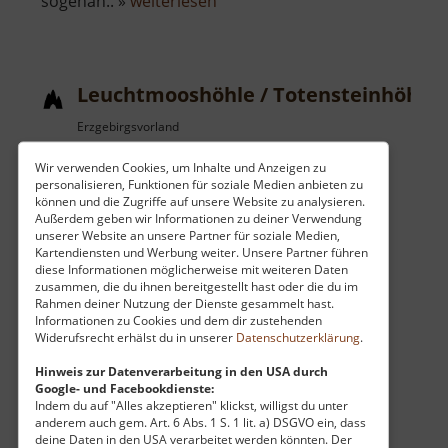
über
sogenan.. »
weiterlesen
Grabentour
Leuchtmooshöhle / Totensteinhöhle
Erzgebirgsvorland
aktuell vom 23.07.2024 / Zugriffe: 15730
Wir verwenden Cookies, um Inhalte und Anzeigen zu
29 km vom aktuellen Standort
personalisieren, Funktionen für soziale Medien anbieten zu
können und die Zugriffe auf unsere Website zu analysieren.
Außerdem geben wir Informationen zu deiner Verwendung
unserer Website an unsere Partner für soziale Medien,
Kartendiensten und Werbung weiter. Unsere Partner führen
diese Informationen möglicherweise mit weiteren Daten
zusammen, die du ihnen bereitgestellt hast oder die du im
Am Totenstein im Rabensteiner Wald bei
Rahmen deiner Nutzung der Dienste gesammelt hast.
Informationen zu Cookies und dem dir zustehenden
Chemnitz befindet sich die Totensteinhöhle.
Widerufsrecht erhälst du in unserer
Datenschutzerklärung
.
Früher gab es hier noch mehr des
sagenumwobenen Leuchtmooses. Aber auch
Hinweis zur Datenverarbeitung in den USA durch
Google- und Facebookdienste:
jetzt kann es noch hin und wieder gesichtet
Indem du auf "Alles akzeptieren" klickst, willigst du unter
über
werden... »
weiterlesen
anderem auch gem. Art. 6 Abs. 1 S. 1 lit. a) DSGVO ein, dass
deine Daten in den USA verarbeitet werden könnten. Der
Leuchtmooshöhle