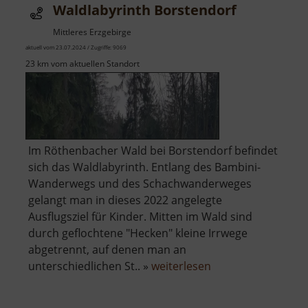
Waldlabyrinth Borstendorf
Muff
Mittleres Erzgebirge
aktuell vom 23.07.2024 / Zugriffe: 9069
23 km vom aktuellen Standort
Im Röthenbacher Wald bei Borstendorf befindet
sich das Waldlabyrinth. Entlang des Bambini-
Wanderwegs und des Schachwanderweges
gelangt man in dieses 2022 angelegte
Ausflugsziel für Kinder. Mitten im Wald sind
durch geflochtene "Hecken" kleine Irrwege
abgetrennt, auf denen man an
über
unterschiedlichen St.. »
weiterlesen
Waldlabyrinth
Borstendorf