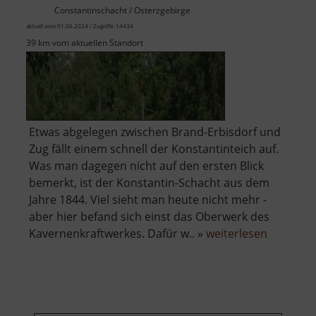
Constantinschacht / Osterzgebirge
aktuell vom 01.06.2024 / Zugriffe: 14434
39 km vom aktuellen Standort
Etwas abgelegen zwischen Brand-Erbisdorf und
Zug fällt einem schnell der Konstantinteich auf.
Was man dagegen nicht auf den ersten Blick
bemerkt, ist der Konstantin-Schacht aus dem
Jahre 1844. Viel sieht man heute nicht mehr -
aber hier befand sich einst das Oberwerk des
über
Kavernenkraftwerkes. Dafür w.. »
weiterlesen
Konstant