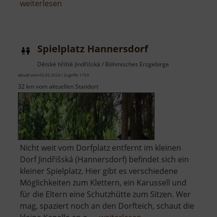
über
weiterlesen
Spielplatz
Thermalbad
Wiesenbad
Spielplatz Hannersdorf
Dětské hřiště Jindřišská / Böhmisches Erzgebirge
aktuell vom 05.05.2024 / Zugriffe: 1759
32 km vom aktuellen Standort
Nicht weit vom Dorfplatz entfernt im kleinen
Dorf Jindřišská (Hannersdorf) befindet sich ein
kleiner Spielplatz. Hier gibt es verschiedene
Möglichkeiten zum Klettern, ein Karussell und
für die Eltern eine Schutzhütte zum Sitzen. Wer
mag, spaziert noch an den Dorfteich, schaut die