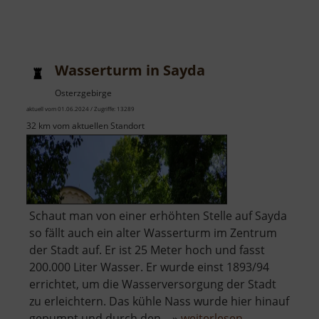
Wasserturm in Sayda
Osterzgebirge
aktuell vom 01.06.2024 / Zugriffe: 13289
32 km vom aktuellen Standort
Schaut man von einer erhöhten Stelle auf Sayda
so fällt auch ein alter Wasserturm im Zentrum
der Stadt auf. Er ist 25 Meter hoch und fasst
200.000 Liter Wasser. Er wurde einst 1893/94
errichtet, um die Wasserversorgung der Stadt
zu erleichtern. Das kühle Nass wurde hier hinauf
über
gepumpt und durch den .. »
weiterlesen