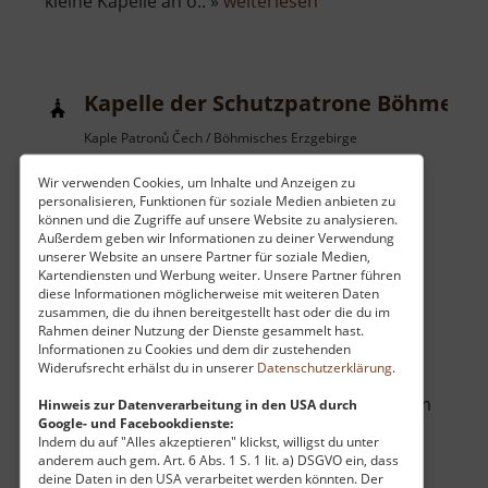
über
kleine Kapelle an o.. »
weiterlesen
Spielplatz
Hannersdorf
Kapelle der Schutzpatrone Böhmens
Kaple Patronů Čech / Böhmisches Erzgebirge
aktuell vom 05.05.2024 / Zugriffe: 1929
Wir verwenden Cookies, um Inhalte und Anzeigen zu
47 km vom aktuellen Standort
personalisieren, Funktionen für soziale Medien anbieten zu
können und die Zugriffe auf unsere Website zu analysieren.
Außerdem geben wir Informationen zu deiner Verwendung
unserer Website an unsere Partner für soziale Medien,
Kartendiensten und Werbung weiter. Unsere Partner führen
diese Informationen möglicherweise mit weiteren Daten
zusammen, die du ihnen bereitgestellt hast oder die du im
Am Fuß der Ryzmburk (Riesenburg) steht eine
Rahmen deiner Nutzung der Dienste gesammelt hast.
Informationen zu Cookies und dem dir zustehenden
kleine Wallfahrtskapelle, die den
Widerufsrecht erhälst du in unserer
Datenschutzerklärung
.
Schutzpatronen Böhmens gewidmet ist.
Urkundlich erwähnt wurde sie das erste Mal im
Hinweis zur Datenverarbeitung in den USA durch
Google- und Facebookdienste:
Jahr 1721. Neben ihr wächst eine
Indem du auf "Alles akzeptieren" klickst, willigst du unter
beeindruckende Winterlinde, unter der man
anderem auch gem. Art. 6 Abs. 1 S. 1 lit. a) DSGVO ein, dass
deine Daten in den USA verarbeitet werden könnten. Der
über
sitzen und rasten kann.. »
weiterlesen