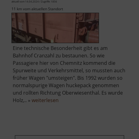
aktuell vom 14.04.2024 / Zugriffe: 1856
11 km vom aktuellen Standort
Eine technische Besonderheit gibt es am
Bahnhof Cranzahl zu bestaunen. So wie
Passagiere hier von Chemnitz kommend die
Spurweite und Verkehrsmittel, so mussten auch
früher Wagen "umsteigen". Bis 1992 wurden so
normalspurige Wagen huckepack genommen
und rollten Richtung Oberwiesenthal. Es wurde
über
Holz,.. »
weiterlesen
Rollwagengrube
am
Bahnhof
Cranzahl