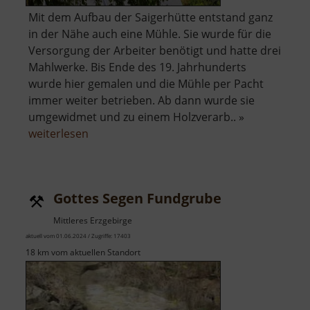
Mit dem Aufbau der Saigerhütte entstand ganz
in der Nähe auch eine Mühle. Sie wurde für die
Versorgung der Arbeiter benötigt und hatte drei
Mahlwerke. Bis Ende des 19. Jahrhunderts
wurde hier gemalen und die Mühle per Pacht
immer weiter betrieben. Ab dann wurde sie
umgewidmet und zu einem Holzverarb.. »
über
weiterlesen
Hüttenmühle
bei
der
Gottes Segen Fundgrube
Saigerhütte
Mittleres Erzgebirge
aktuell vom 01.06.2024 / Zugriffe: 17403
18 km vom aktuellen Standort