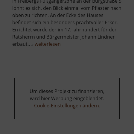
In Freibergs Fußgängerzone an der Burgstraße 5
lohnt es sich, den Blick einmal vom Pflaster nach
oben zu richten. An der Ecke des Hauses
befindet sich ein besonders prachtvoller Erker.
Errichtet wurde der im 17. Jahrhundert für den
Ratsherrn und Bürgermeister Johann Lindner
über
erbaut.. »
weiterlesen
Renaissancehaus
mit
Erker
Um dieses Projekt zu finanzieren,
wird hier Werbung eingeblendet.
Cookie-Einstellungen ändern
.