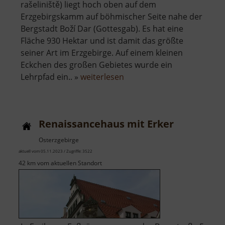
rašeliniště) liegt hoch oben auf dem
Erzgebirgskamm auf böhmischer Seite nahe der
Bergstadt Boží Dar (Gottesgab). Es hat eine
Fläche 930 Hektar und ist damit das größte
seiner Art im Erzgebirge. Auf einem kleinen
Eckchen des großen Gebietes wurde ein
über
Lehrpfad ein.. »
weiterlesen
Gottesgaber
Torfmoor
Renaissancehaus mit Erker
Osterzgebirge
aktuell vom 05.11.2023 / Zugriffe: 3522
42 km vom aktuellen Standort