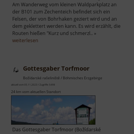
Am Wanderweg vom kleinen Waldparkplatz an
der B101 zum Zechenteich befindet sich ein
Felsen, der von Bohrhaken geziert wird und an
dem geklettert werden kann. Es wird erzählt, die
Routen hießen "Kurz und schmerzl.. »
über
weiterlesen
Kletterfelsen
im
Fürstenbusch
Gottesgaber Torfmoor
Božídarské rašeliniště / Böhmisches Erzgebirge
aktuell vom 05.11.2023 / Zugriffe: 5498
24 km vom aktuellen Standort
Das Gottesgaber Torfmoor (Božídarské