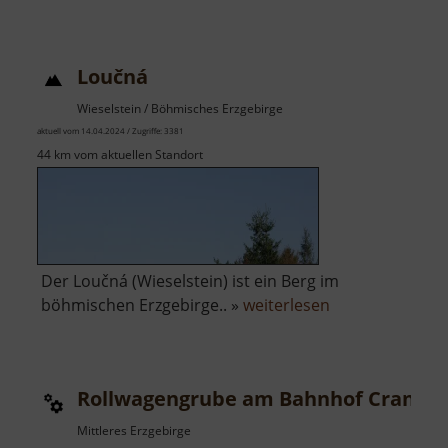
Landschaftspark
Niederes
Rittergut
Loučná
Wieselstein / Böhmisches Erzgebirge
aktuell vom 14.04.2024 / Zugriffe: 3381
44 km vom aktuellen Standort
Der Loučná (Wieselstein) ist ein Berg im
über
böhmischen Erzgebirge.. »
weiterlesen
Loučná
Rollwagengrube am Bahnhof Cranzah
Mittleres Erzgebirge