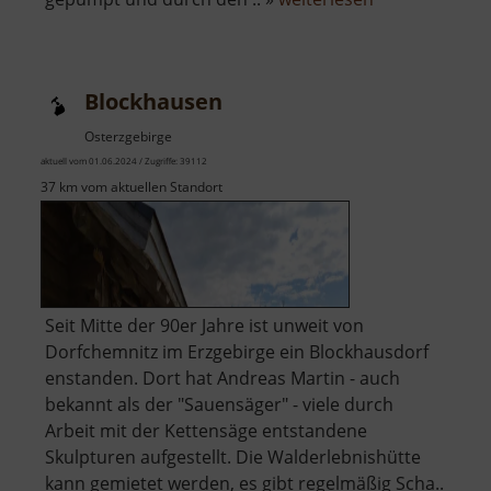
Wasserturm
in
Sayda
Blockhausen
Osterzgebirge
aktuell vom 01.06.2024 / Zugriffe: 39112
37 km vom aktuellen Standort
Seit Mitte der 90er Jahre ist unweit von
Dorfchemnitz im Erzgebirge ein Blockhausdorf
enstanden. Dort hat Andreas Martin - auch
bekannt als der "Sauensäger" - viele durch
Arbeit mit der Kettensäge entstandene
Skulpturen aufgestellt. Die Walderlebnishütte
kann gemietet werden, es gibt regelmäßig Scha..