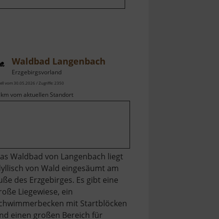
Waldbad Langenbach
Erzgebirgsvorland
ell vom 30.05.2026 / Zugriffe: 2350
 km vom aktuellen Standort
as Waldbad von Langenbach liegt
dyllisch von Wald eingesäumt am
uße des Erzgebirges. Es gibt eine
roße Liegewiese, ein
chwimmerbecken mit Startblöcken
nd einen großen Bereich für