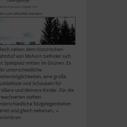
Osterzgebirge
ell vom 01.06.2025 / Zugriffe: 1210
 km vom aktuellen Standort
leich neben dem historischen
ahnhof von Mohorn befindet sich
in Spielplatz mitten im Grünen. Es
ibt unterschiedliche
lettermöglichkeiten, eine große
uddelkiste und Schaukeln für
rößere und kleinere Kinder. Für die
rwachsenen stehen
nterschiedliche Sitzgelegenheiten
ereit und gleich nebenan.. »
über
eiterlesen
Spielplatz