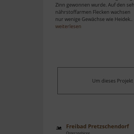
Zinn gewonnen wurde. Auf den se
nährstoffarmen Flecken wachsen
nur wenige Gewächse wie Heidek.. 
über
weiterlesen
Zinnseifen
bei
Boží
Dar
Um dieses Projekt
Freibad Pretzschendorf
Osterzgebirge