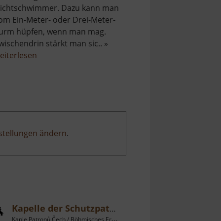
ichtschwimmer. Dazu kann man
om Ein-Meter- oder Drei-Meter-
urm hüpfen, wenn man mag.
wischendrin stärkt man sic.. »
über
eiterlesen
Waldbad
Langenbach
stellungen ändern
.
Kapelle der Schutzpatrone Böhmens
Kaple Patronů Čech / Böhmisches Erzgebirge