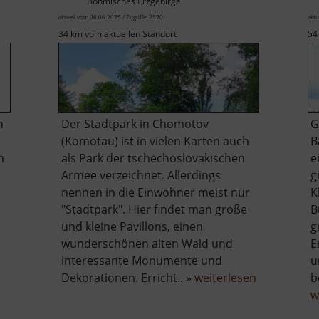
Böhmisches Erzgebirge
aktuell vom 06.06.2025 / Zugriffe: 2520
aktu
34 km vom aktuellen Standort
54
n
Der Stadtpark in Chomotov
G
(Komotau) ist in vielen Karten auch
B
n
als Park der tschechoslovakischen
e
Armee verzeichnet. Allerdings
g
nennen in die Einwohner meist nur
K
"Stadtpark". Hier findet man große
B
und kleine Pavillons, einen
g
wunderschönen alten Wald und
E
interessante Monumente und
u
über
Dekorationen. Erricht.. »
weiterlesen
b
Stadtpark
w
rdorf
Chomutov