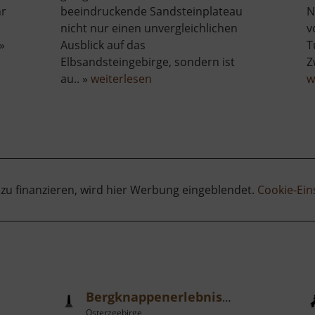
hr
beeindruckende Sandsteinplateau
N
nicht nur einen unvergleichlichen
v
»
Ausblick auf das
T
Elbsandsteingebirge, sondern ist
Z
über
au.. »
weiterlesen
w
Festung
Königstein
 zu finanzieren, wird hier Werbung eingeblendet.
Cookie-Ein
Bergknappenerlebnisweg und Pferdegöpelmodell
Osterzgebirge