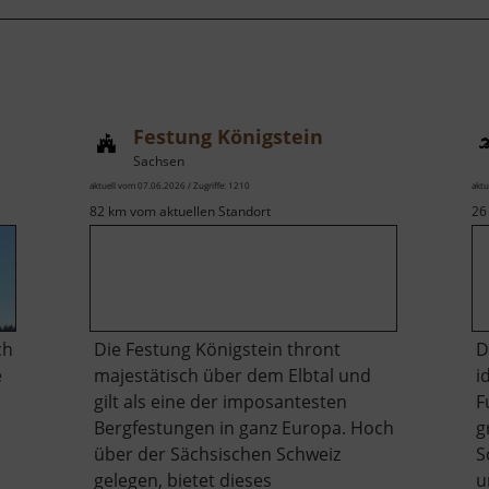
Festung Königstein
Sachsen
aktuell vom 07.06.2026 / Zugriffe: 1210
aktu
82 km vom aktuellen Standort
26
ch
Die Festung Königstein thront
D
e
majestätisch über dem Elbtal und
i
gilt als eine der imposantesten
F
Bergfestungen in ganz Europa. Hoch
g
über der Sächsischen Schweiz
S
gelegen, bietet dieses
u