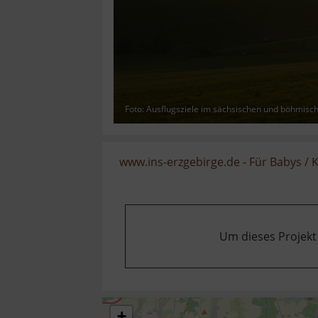
Foto: Ausflugsziele im sächsischen und böhmisc
www.ins-erzgebirge.de
-
Für Babys / 
Um dieses Projekt
+