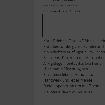
Döbeln / Sachsen
aktuell vom 07.06.2026 / Zugriffe: 1059
61 km vom aktuellen Standort
Karls Erlebnis-Dorf in Döbeln ist ei
Paradies für die ganze Familie und
ein beliebtes Ausflugsziel im Herze
Sachsens. Direkt an der Autobahn
A14 gelegen, bietet das Dorf eine
charmante Mischung aus
Einkaufserlebnis, Manufaktur-
Handwerk und jeder Menge
Freizeitspaß rund um das Thema
über
Erdbeere. Be.. »
weiterlesen
Karls
Erdbee