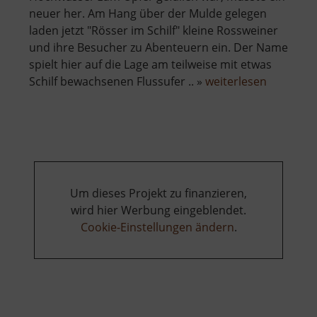
neuer her. Am Hang über der Mulde gelegen
laden jetzt "Rösser im Schilf" kleine Rossweiner
und ihre Besucher zu Abenteuern ein. Der Name
spielt hier auf die Lage am teilweise mit etwas
über
Schilf bewachsenen Flussufer .. »
weiterlesen
Rösser
im
Schilf
-
Spielplatz
Um dieses Projekt zu finanzieren,
wird hier Werbung eingeblendet.
Cookie-Einstellungen ändern
.