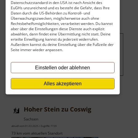
Datenschutzstandard in den USA ist nach Ansicht des
Hochwehr
EuGHs unzureichend und es besteht die Gefahr, dass Ihre
Westewitz
Daten durch die US-Behörden zu Kontroll- und
Überwachungszwecken, möglicherweise auch ohne
Rechtsbehelfsmöglichkeiten, verarbeitet werden. Du kannst
aber über die Einstellungen diese Dienste auch explizit
abwählen, dann findet eine Übermittlung nicht statt. Deine
erteilte Einwilligung kannst du jederzeit widerrufen.
Außerdem kannst du deine Einstellung über die Fußzeile der
Um dieses Projekt zu finanzieren,
Seite immer wieder anpassen.
wird hier Werbung eingeblendet.
Cookie-Einstellungen ändern
.
Einstellen oder ablehnen
Alles akzeptieren
Hoher Stein zu Coswig
Sachsen
aktuell vom 01.03.2025 / Zugriffe: 7159
73 km vom aktuellen Standort