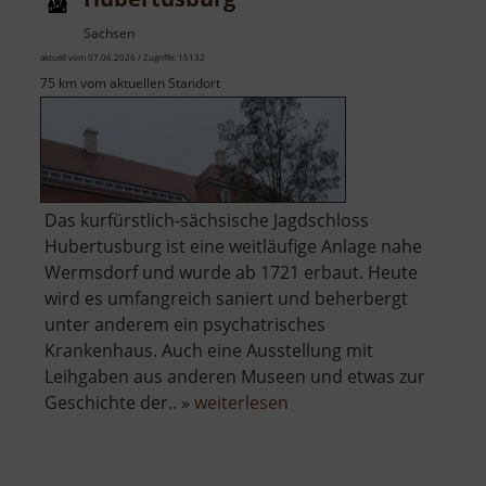
Turisede
Sachsen
aktuell vom 07.06.2026 / Zugriffe: 15132
75 km vom aktuellen Standort
Das kurfürstlich-sächsische Jagdschloss
Hubertusburg ist eine weitläufige Anlage nahe
Wermsdorf und wurde ab 1721 erbaut. Heute
wird es umfangreich saniert und beherbergt
unter anderem ein psychatrisches
Krankenhaus. Auch eine Ausstellung mit
Leihgaben aus anderen Museen und etwas zur
über
Geschichte der.. »
weiterlesen
Hubertusburg