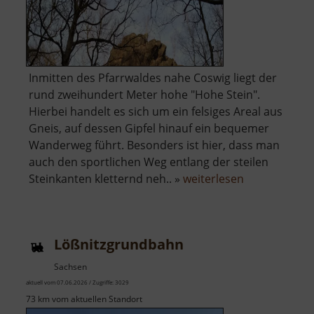
Inmitten des Pfarrwaldes nahe Coswig liegt der
rund zweihundert Meter hohe "Hohe Stein".
Hierbei handelt es sich um ein felsiges Areal aus
Gneis, auf dessen Gipfel hinauf ein bequemer
Wanderweg führt. Besonders ist hier, dass man
auch den sportlichen Weg entlang der steilen
über
Steinkanten kletternd neh.. »
weiterlesen
Hoher
Stein
zu
Lößnitzgrundbahn
Coswig
Sachsen
aktuell vom 07.06.2026 / Zugriffe: 3029
73 km vom aktuellen Standort