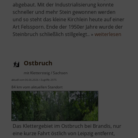
abgebaut. Mit der Industrialisierung konnte
schneller und mehr Stein gewonnen werden
und so steht das kleine Kirchlein heute auf einer
Art Felssporn. Ende der 1950er Jahre wurde der
über
Steinbruch schließlich stillgelegt.. »
weiterlesen
Kirchb
Ostbruch
mit Klettersteig / Sachsen
aktuell vom 06.06.2026 / Zugriffe: 2975
84 km vom aktuellen Standort
Das Klettergebiet im Ostbruch bei Brandis, nur
eine kurze Fahrt östlich von Leipzig entfernt,