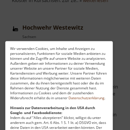
über
Kloster in Kursachsen. Zur Ze.. »
weiterlesen
Kloster
Buch
Hochwehr Westewitz
Sachsen
aktuell vom 03.05.2026 / Zugriffe: 6444
Wir verwenden Cookies, um Inhalte und Anzeigen zu
60 km vom aktuellen Standort
personalisieren, Funktionen für soziale Medien anbieten zu
können und die Zugriffe auf unsere Website zu analysieren.
Außerdem geben wir Informationen zu deiner Verwendung
unserer Website an unsere Partner für soziale Medien,
Kartendiensten und Werbung weiter. Unsere Partner führen
diese Informationen möglicherweise mit weiteren Daten
zusammen, die du ihnen bereitgestellt hast oder die du im
Bei Westewitz unweit von Leisnig überspannt ein
Rahmen deiner Nutzung der Dienste gesammelt hast.
Informationen zu Cookies und dem dir zustehenden
altes Hochwehr die Freiberger Mulde. Es wurde
Widerufsrecht erhälst du in unserer
Datenschutzerklärung
.
in den 20er Jahren des letzten Jahrhunderts
errichtet und dient dem Hochwasserschutz.
Hinweis zur Datenverarbeitung in den USA durch
Google- und Facebookdienste:
Nicht viel flussaufwärts mündet die Zschopau in
Indem du auf "Alles akzeptieren" klickst, willigst du unter
die Mulde und so können lange Niederschläge
anderem auch gem. Art. 6 Abs. 1 S. 1 lit. a) DSGVO ein, dass
deine Daten in den USA verarbeitet werden könnten. Der
über
im Erzgebirge dafür sorgen, .. »
weiterlesen