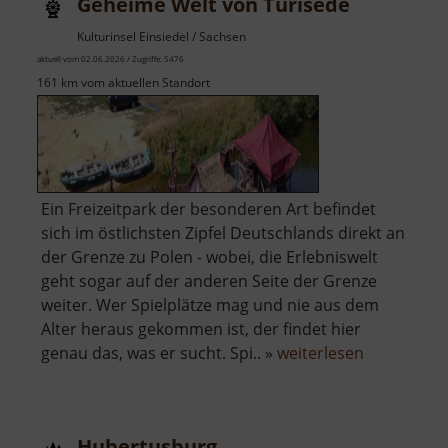
Geheime Welt von Turisede
Kulturinsel Einsiedel / Sachsen
aktuell vom 02.06.2026 / Zugriffe: 5476
161 km vom aktuellen Standort
Ein Freizeitpark der besonderen Art befindet
sich im östlichsten Zipfel Deutschlands direkt an
der Grenze zu Polen - wobei, die Erlebniswelt
geht sogar auf der anderen Seite der Grenze
weiter. Wer Spielplätze mag und nie aus dem
Alter heraus gekommen ist, der findet hier
über
genau das, was er sucht. Spi.. »
weiterlesen
Geheime
Welt
von
Hubertusburg