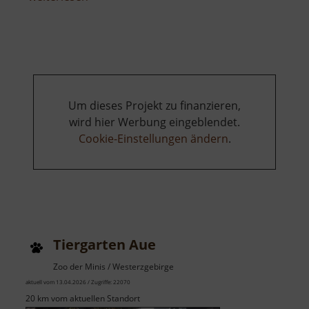
Spielplatz
an
der
Lessingstraße
Um dieses Projekt zu finanzieren,
wird hier Werbung eingeblendet.
Cookie-Einstellungen ändern
.
Tiergarten Aue
Zoo der Minis / Westerzgebirge
aktuell vom 13.04.2026 / Zugriffe: 22070
20 km vom aktuellen Standort