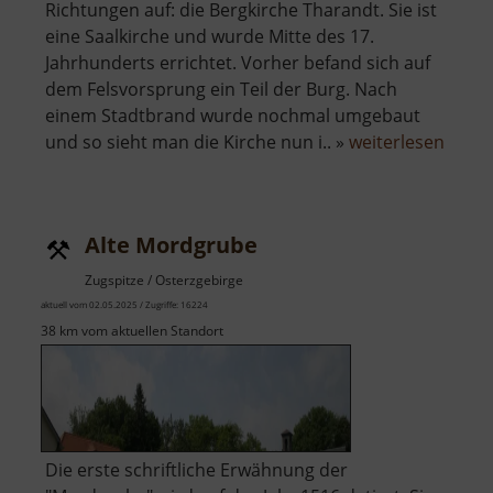
Richtungen auf: die Bergkirche Tharandt. Sie ist
eine Saalkirche und wurde Mitte des 17.
Jahrhunderts errichtet. Vorher befand sich auf
dem Felsvorsprung ein Teil der Burg. Nach
einem Stadtbrand wurde nochmal umgebaut
über
und so sieht man die Kirche nun i.. »
weiterlesen
Bergk
Thara
Alte Mordgrube
Zugspitze / Osterzgebirge
aktuell vom 02.05.2025 / Zugriffe: 16224
38 km vom aktuellen Standort
Die erste schriftliche Erwähnung der