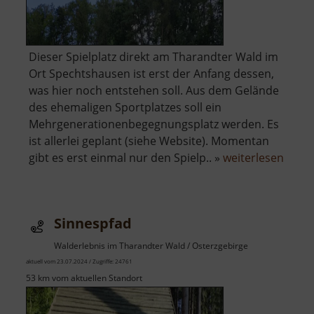
Dieser Spielplatz direkt am Tharandter Wald im
Ort Spechtshausen ist erst der Anfang dessen,
was hier noch entstehen soll. Aus dem Gelände
des ehemaligen Sportplatzes soll ein
Mehrgenerationenbegegnungsplatz werden. Es
ist allerlei geplant (siehe Website). Momentan
über
gibt es erst einmal nur den Spielp.. »
weiterlesen
Spielp
Spec
Sinnespfad
Walderlebnis im Tharandter Wald / Osterzgebirge
aktuell vom 23.07.2024 / Zugriffe: 24761
53 km vom aktuellen Standort