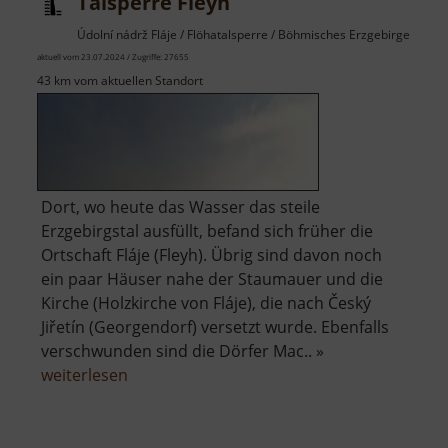
Talsperre Fleyh
Údolní nádrž Fláje / Flöhatalsperre / Böhmisches Erzgebirge
aktuell vom 23.07.2024 / Zugriffe: 27655
43 km vom aktuellen Standort
Dort, wo heute das Wasser das steile
Erzgebirgstal ausfüllt, befand sich früher die
Ortschaft Fláje (Fleyh). Übrig sind davon noch
ein paar Häuser nahe der Staumauer und die
Kirche (Holzkirche von Fláje), die nach Český
Jiřetín (Georgendorf) versetzt wurde. Ebenfalls
verschwunden sind die Dörfer Mac.. »
über
weiterlesen
Talsperre
Fleyh