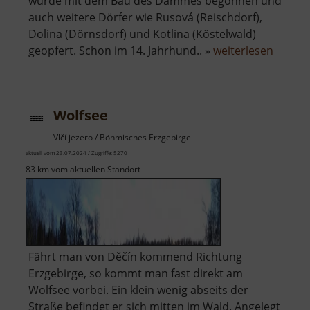
wurde mit dem Bau des Dammes begonnen und
auch weitere Dörfer wie Rusová (Reischdorf),
Dolina (Dörnsdorf) und Kotlina (Köstelwald)
über
geopfert. Schon im 14. Jahrhund.. »
weiterlesen
Talspe
Preßni
Wolfsee
Vlčí jezero / Böhmisches Erzgebirge
aktuell vom 23.07.2024 / Zugriffe: 5270
83 km vom aktuellen Standort
Fährt man von Děčín kommend Richtung
Erzgebirge, so kommt man fast direkt am
Wolfsee vorbei. Ein klein wenig abseits der
Straße befindet er sich mitten im Wald. Angelegt