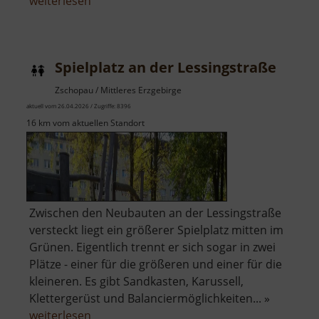
über
weiterlesen
Drachenspielplatz
Spielplatz an der Lessingstraße
Zschopau / Mittleres Erzgebirge
aktuell vom 26.04.2026 / Zugriffe: 8396
16 km vom aktuellen Standort
Zwischen den Neubauten an der Lessingstraße
versteckt liegt ein größerer Spielplatz mitten im
Grünen. Eigentlich trennt er sich sogar in zwei
Plätze - einer für die größeren und einer für die
kleineren. Es gibt Sandkasten, Karussell,
Klettergerüst und Balanciermöglichkeiten... »
über
weiterlesen