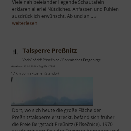
Viele nah beieiander liegende Schautafeln
erklären allerlei Nützliches. Anfassen und Fühlen
ausdrücklich erwünscht. Ab und an .. »
über
weiterlesen
Lehrpfad
Holzweg
Talsperre Preßnitz
Vodní nádrž Přísečnice / Böhmisches Erzgebirge
aktuell vom 13.04.2026 / Zugriffe: 47992
17 km vom aktuellen Standort
Dort, wo sich heute die große Fläche der
Preßnitztalsperre erstreckt, befand sich früher
die Freie Bergstadt Preßnitz (Přísečnice). 1970