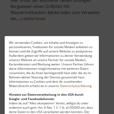
Hier findet der Wanderer neben sonnigen
Bergwiesen einen Grillplatz mit
Wassertretbecken. Bänke laden zum Verweilen
über
ein... »
weiterlesen
Altes
Waldbad
Loučná
Wir verwenden Cookies, um Inhalte und Anzeigen zu
personalisieren, Funktionen für soziale Medien anbieten zu
Wieselstein / Böhmisches Erzgebirge
können und die Zugriffe auf unsere Website zu analysieren.
Außerdem geben wir Informationen zu deiner Verwendung
aktuell vom 14.04.2024 / Zugriffe: 3394
unserer Website an unsere Partner für soziale Medien,
44 km vom aktuellen Standort
Kartendiensten und Werbung weiter. Unsere Partner führen
diese Informationen möglicherweise mit weiteren Daten
zusammen, die du ihnen bereitgestellt hast oder die du im
Rahmen deiner Nutzung der Dienste gesammelt hast.
Informationen zu Cookies und dem dir zustehenden
Widerufsrecht erhälst du in unserer
Datenschutzerklärung
.
Der Loučná (Wieselstein) ist ein Berg im
Hinweis zur Datenverarbeitung in den USA durch
Google- und Facebookdienste:
über
böhmischen Erzgebirge.. »
weiterlesen
Indem du auf "Alles akzeptieren" klickst, willigst du unter
Loučná
anderem auch gem. Art. 6 Abs. 1 S. 1 lit. a) DSGVO ein, dass
deine Daten in den USA verarbeitet werden könnten. Der