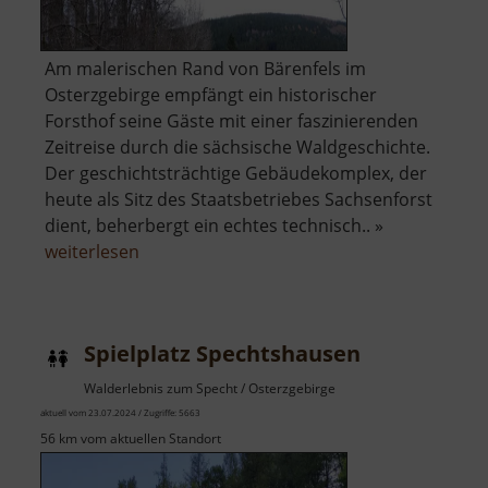
Am malerischen Rand von Bärenfels im
Osterzgebirge empfängt ein historischer
Forsthof seine Gäste mit einer faszinierenden
Zeitreise durch die sächsische Waldgeschichte.
Der geschichtsträchtige Gebäudekomplex, der
heute als Sitz des Staatsbetriebes Sachsenforst
dient, beherbergt ein echtes technisch.. »
über
weiterlesen
Forsthof
Bärenfels
mit
Spielplatz Spechtshausen
Arboretum
Walderlebnis zum Specht / Osterzgebirge
aktuell vom 23.07.2024 / Zugriffe: 5663
56 km vom aktuellen Standort