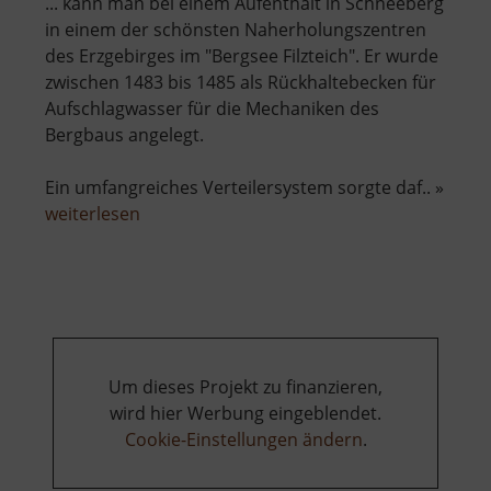
... kann man bei einem Aufenthalt in Schneeberg
in einem der schönsten Naherholungszentren
des Erzgebirges im "Bergsee Filzteich". Er wurde
zwischen 1483 bis 1485 als Rückhaltebecken für
Aufschlagwasser für die Mechaniken des
Bergbaus angelegt.
Ein umfangreiches Verteilersystem sorgte daf.. »
über
weiterlesen
Filzteich
Schneeberg
Um dieses Projekt zu finanzieren,
wird hier Werbung eingeblendet.
Cookie-Einstellungen ändern
.