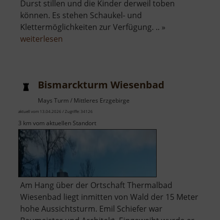
Durst stillen und die Kinder derweil toben
können. Es stehen Schaukel- und
Klettermöglichkeiten zur Verfügung. .. »
über
weiterlesen
Spielplatz
am
Torfhaus
Bismarckturm Wiesenbad
Mays Turm / Mittleres Erzgebirge
aktuell vom 13.04.2026 / Zugriffe: 34126
3 km vom aktuellen Standort
Am Hang über der Ortschaft Thermalbad
Wiesenbad liegt inmitten von Wald der 15 Meter
hohe Aussichtsturm. Emil Schiefer war