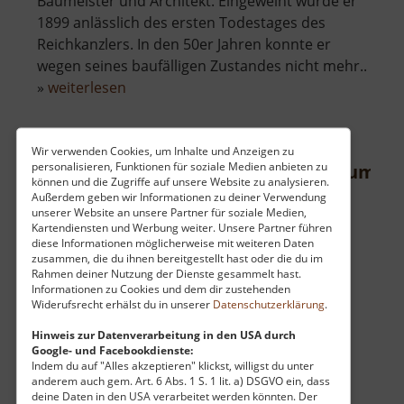
Baumeister und Architekt. Eingeweiht wurde er
1899 anlässlich des ersten Todestages des
Reichkanzlers. In den 50er Jahren konnte er
wegen seines baufälligen Zustandes nicht mehr..
über
»
weiterlesen
Bismarckturm
Wiesenbad
Wir verwenden Cookies, um Inhalte und Anzeigen zu
personalisieren, Funktionen für soziale Medien anbieten zu
Forsthof Bärenfels mit Arboretum
können und die Zugriffe auf unsere Website zu analysieren.
Außerdem geben wir Informationen zu deiner Verwendung
Walderlebniszentrum / Osterzgebirge
unserer Website an unsere Partner für soziale Medien,
aktuell vom 10.06.2026 / Zugriffe: 4945
Kartendiensten und Werbung weiter. Unsere Partner führen
52 km vom aktuellen Standort
diese Informationen möglicherweise mit weiteren Daten
zusammen, die du ihnen bereitgestellt hast oder die du im
Rahmen deiner Nutzung der Dienste gesammelt hast.
Informationen zu Cookies und dem dir zustehenden
Widerufsrecht erhälst du in unserer
Datenschutzerklärung
.
Hinweis zur Datenverarbeitung in den USA durch
Google- und Facebookdienste:
Am malerischen Rand von Bärenfels im
Indem du auf "Alles akzeptieren" klickst, willigst du unter
Osterzgebirge empfängt ein historischer
anderem auch gem. Art. 6 Abs. 1 S. 1 lit. a) DSGVO ein, dass
deine Daten in den USA verarbeitet werden könnten. Der
Forsthof seine Gäste mit einer faszinierenden