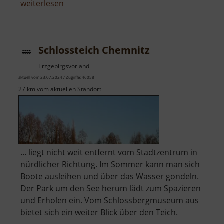
über
weiterlesen
Basaltsee
bei
Ansprung
Schlossteich Chemnitz
Erzgebirgsvorland
aktuell vom 23.07.2024 / Zugriffe: 46058
27 km vom aktuellen Standort
... liegt nicht weit entfernt vom Stadtzentrum in
nürdlicher Richtung. Im Sommer kann man sich
Boote ausleihen und über das Wasser gondeln.
Der Park um den See herum lädt zum Spazieren
und Erholen ein. Vom Schlossbergmuseum aus
bietet sich ein weiter Blick über den Teich.