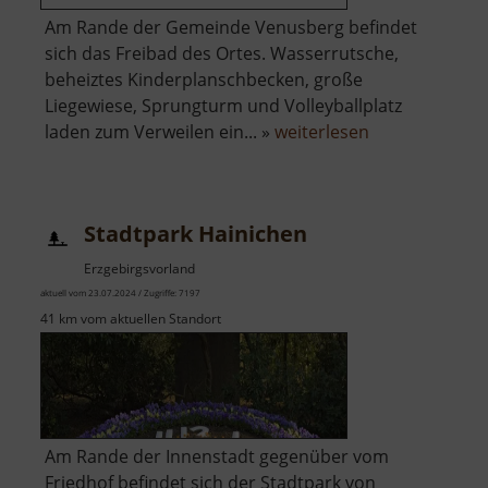
Am Rande der Gemeinde Venusberg befindet
sich das Freibad des Ortes. Wasserrutsche,
beheiztes Kinderplanschbecken, große
Liegewiese, Sprungturm und Volleyballplatz
über
laden zum Verweilen ein... »
weiterlesen
Freibad
Venusberg
Stadtpark Hainichen
Erzgebirgsvorland
aktuell vom 23.07.2024 / Zugriffe: 7197
41 km vom aktuellen Standort
Am Rande der Innenstadt gegenüber vom
Friedhof befindet sich der Stadtpark von