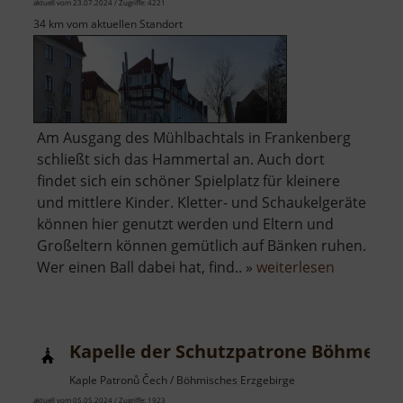
aktuell vom 23.07.2024 / Zugriffe: 4221
34 km vom aktuellen Standort
Am Ausgang des Mühlbachtals in Frankenberg
schließt sich das Hammertal an. Auch dort
findet sich ein schöner Spielplatz für kleinere
und mittlere Kinder. Kletter- und Schaukelgeräte
können hier genutzt werden und Eltern und
Großeltern können gemütlich auf Bänken ruhen.
über
Wer einen Ball dabei hat, find.. »
weiterlesen
Spielplatz
Hammerta
Kapelle der Schutzpatrone Böhmens
Kaple Patronů Čech / Böhmisches Erzgebirge
aktuell vom 05.05.2024 / Zugriffe: 1923