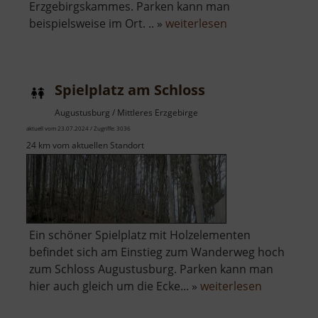
Erzgebirgskammes. Parken kann man
über
beispielsweise im Ort. .. »
weiterlesen
Loipen
Cinovec
Spielplatz am Schloss
Augustusburg / Mittleres Erzgebirge
aktuell vom 23.07.2024 / Zugriffe: 3036
24 km vom aktuellen Standort
Ein schöner Spielplatz mit Holzelementen
befindet sich am Einstieg zum Wanderweg hoch
zum Schloss Augustusburg. Parken kann man
über
hier auch gleich um die Ecke... »
weiterlesen
Spielplatz