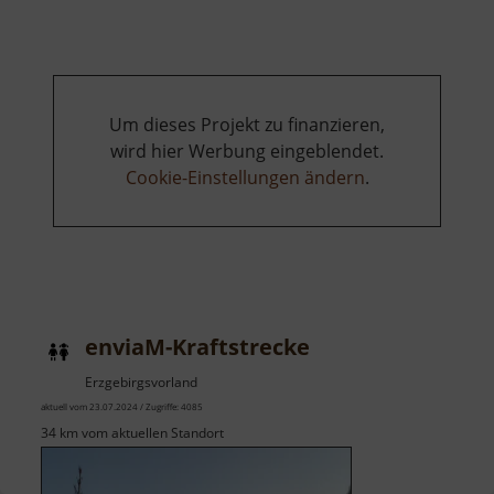
am
Schloss
Um dieses Projekt zu finanzieren,
wird hier Werbung eingeblendet.
Cookie-Einstellungen ändern
.
enviaM-Kraftstrecke
Erzgebirgsvorland
aktuell vom 23.07.2024 / Zugriffe: 4085
34 km vom aktuellen Standort