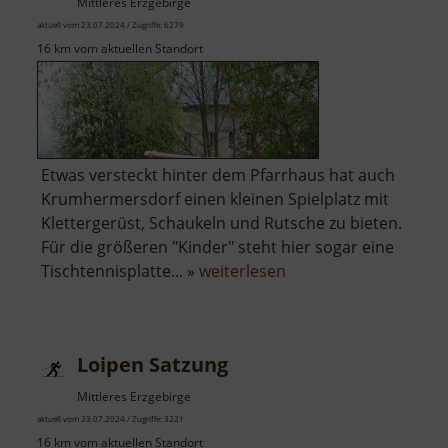
Mittleres Erzgebirge
aktuell vom 23.07.2024 / Zugriffe: 6279
16 km vom aktuellen Standort
Etwas versteckt hinter dem Pfarrhaus hat auch
Krumhermersdorf einen kleinen Spielplatz mit
Klettergerüst, Schaukeln und Rutsche zu bieten.
Für die größeren "Kinder" steht hier sogar eine
über
Tischtennisplatte... »
weiterlesen
Spielplatz
Krumhermersdorf
Loipen Satzung
Mittleres Erzgebirge
aktuell vom 23.07.2024 / Zugriffe: 3221
16 km vom aktuellen Standort