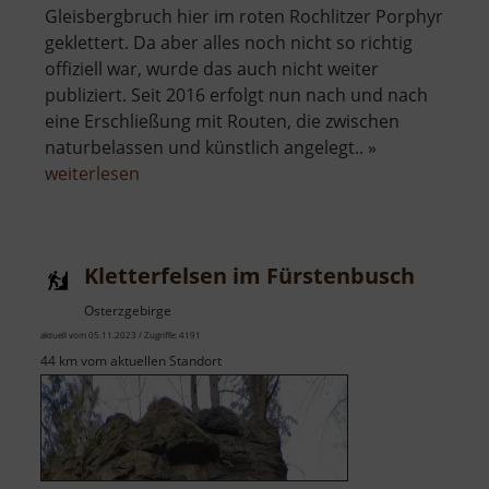
Gleisbergbruch hier im roten Rochlitzer Porphyr
geklettert. Da aber alles noch nicht so richtig
offiziell war, wurde das auch nicht weiter
publiziert. Seit 2016 erfolgt nun nach und nach
eine Erschließung mit Routen, die zwischen
naturbelassen und künstlich angelegt.. »
über
weiterlesen
Klettergarten
im
Seidelbruch
Kletterfelsen im Fürstenbusch
Osterzgebirge
aktuell vom 05.11.2023 / Zugriffe: 4191
44 km vom aktuellen Standort