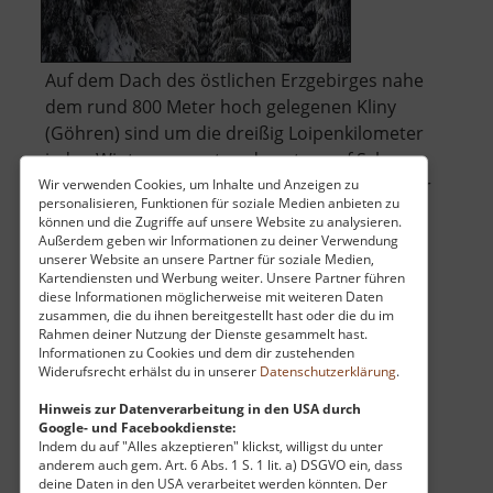
Auf dem Dach des östlichen Erzgebirges nahe
dem rund 800 Meter hoch gelegenen Kliny
(Göhren) sind um die dreißig Loipenkilometer
jeden Winter gespurt und warten auf Schnee-
Fans. Seiffen und der Grenzübergang sind hier
Wir verwenden Cookies, um Inhalte und Anzeigen zu
personalisieren, Funktionen für soziale Medien anbieten zu
nicht weit entfernt. Es gibt Verbindungen zu
können und die Zugriffe auf unsere Website zu analysieren.
Nachbarskigebieten und Restaurants vo.. »
Außerdem geben wir Informationen zu deiner Verwendung
unserer Website an unsere Partner für soziale Medien,
über
weiterlesen
Kartendiensten und Werbung weiter. Unsere Partner führen
Loipen
diese Informationen möglicherweise mit weiteren Daten
Kliny
zusammen, die du ihnen bereitgestellt hast oder die du im
Rahmen deiner Nutzung der Dienste gesammelt hast.
Informationen zu Cookies und dem dir zustehenden
Greifensteine
Widerufsrecht erhälst du in unserer
Datenschutzerklärung
.
Mittleres Erzgebirge
Hinweis zur Datenverarbeitung in den USA durch
Google- und Facebookdienste:
aktuell vom 23.07.2024 / Zugriffe: 72827
Indem du auf "Alles akzeptieren" klickst, willigst du unter
6 km vom aktuellen Standort
anderem auch gem. Art. 6 Abs. 1 S. 1 lit. a) DSGVO ein, dass
deine Daten in den USA verarbeitet werden könnten. Der