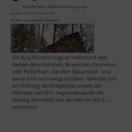
Hrad Perštejn / Böhmisches Erzgebirge
aktuell vom 01.06.2024 / Zugriffe: 5790
26 km vom aktuellen Standort
Die Burg Pürstein trägt im Volksmund viele
Namen: Borschenstein, Birsenstein, Pirsinstein
oder Piršenštejn. Die alten Mauerreste - und
davon sind noch einige erhalten - befinden sich
am Südhang des Erzegbirges unweit von
Klášterec nad Ohří. Gegründet wurde die
Festung vermutlich von den Herren von S.. »
über
weiterlesen
Burg
Pürstein