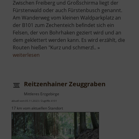
Zwischen Freiberg und Großschirma liegt der
Fürstenwald oder auch Fürstenbusch genannt.
Am Wanderweg vom kleinen Waldparkplatz an
der B101 zum Zechenteich befindet sich ein
Felsen, der von Bohrhaken geziert wird und an
dem geklettert werden kann. Es wird erzählt, die
Routen hießen "Kurz und schmerzl.. »
über
weiterlesen
Kletterfelsen
im
Fürstenbusch
Reitzenhainer Zeuggraben
Mittleres Erzgebirge
aktuell vom 05.11.2023 / Zugriffe: 4101
17 km vom aktuellen Standort