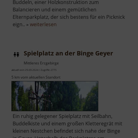
Buddeln, einer Holzkonstruktion zum
Balancieren und einem gemütlichen
Elternparkplatz, der sich bestens für ein Picknick
über
eign.. »
weiterlesen
Spielplatz
am
Schloss
Spielplatz an der Binge Geyer
Frauenstein
Mittleres Erzgebirge
aktuell vom 29.09.2024 / Zugriffe: 2775
5 km vom aktuellen Standort
Ein ruhig gelegener Spielplatz mit Seilbahn,
Buddelkiste und einem großen Kletteregrät mit
kleinen Nestchen befindet sich nahe der Binge