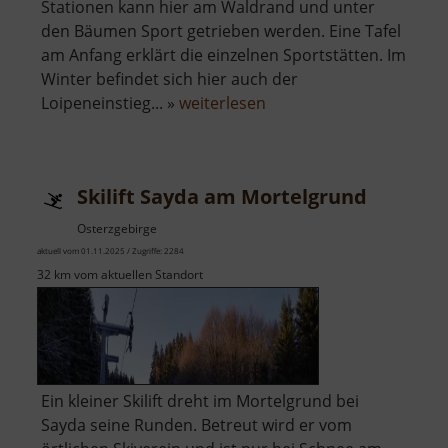
Stationen kann hier am Waldrand und unter
den Bäumen Sport getrieben werden. Eine Tafel
am Anfang erklärt die einzelnen Sportstätten. Im
Winter befindet sich hier auch der
über
Loipeneinstieg... »
weiterlesen
Trimm-
Dich-
Pfad
Skilift Sayda am Mortelgrund
Nassau
Osterzgebirge
aktuell vom 01.11.2025 / Zugriffe: 2284
32 km vom aktuellen Standort
Ein kleiner Skilift dreht im Mortelgrund bei
Sayda seine Runden. Betreut wird er vom