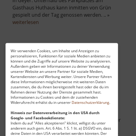
in Geyer. Unterhalb des Parkplatzes am
Gasthaus Huthaus kann inmitten von Grün
gespielt und der Tag genossen werden. .. »
über
weiterlesen
Spielplatz
an
der
Skigebiet Geising
Binge
Wir verwenden Cookies, um Inhalte und Anzeigen zu
personalisieren, Funktionen für soziale Medien anbieten zu
Geyer
Osterzgebirge
können und die Zugriffe auf unsere Website zu analysieren.
Außerdem geben wir Informationen zu deiner Verwendung
aktuell vom 23.04.2026 / Zugriffe: 2348
unserer Website an unsere Partner für soziale Medien,
58 km vom aktuellen Standort
Kartendiensten und Werbung weiter. Unsere Partner führen
diese Informationen möglicherweise mit weiteren Daten
zusammen, die du ihnen bereitgestellt hast oder die du im
Rahmen deiner Nutzung der Dienste gesammelt hast.
Informationen zu Cookies und dem dir zustehenden
Widerufsrecht erhälst du in unserer
Datenschutzerklärung
.
Herrscht im Skigebiet Altenberg einmal zu viel
Hinweis zur Datenverarbeitung in den USA durch
Google- und Facebookdienste:
Andrang, so heißt der Geheimtipp Geising. Hier
Indem du auf "Alles akzeptieren" klickst, willigst du unter
gibt es einen breiten Hand, den man in zwei
anderem auch gem. Art. 6 Abs. 1 S. 1 lit. a) DSGVO ein, dass
deine Daten in den USA verarbeitet werden könnten. Der
Schwierigkeitsstufen hinab fahren kann: Leicht