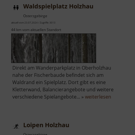
Waldspielplatz Holzhau
Osterzgebirge
aktuell vom 23.07.2024 / Zugriffe: 3013
44 km vom aktuellen Standort
Direkt am Wanderparkplatz in Oberholzhau
nahe der Fischerbaude befindet sich am
Waldrand ein Spielplatz. Dort gibt es eine
Kletterwand, Balancierangebote und weitere
über
verschiedene Spielangebote... »
weiterlesen
Waldspielp
Holzhau
Loipen Holzhau
Osterzgebirge