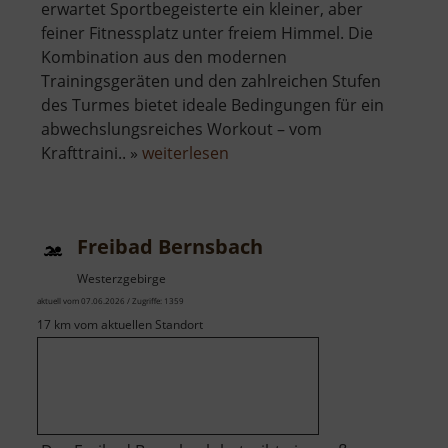
erwartet Sportbegeisterte ein kleiner, aber
feiner Fitnessplatz unter freiem Himmel. Die
Kombination aus den modernen
Trainingsgeräten und den zahlreichen Stufen
des Turmes bietet ideale Bedingungen für ein
abwechslungsreiches Workout – vom
über
Krafttraini.. »
weiterlesen
Fitness-
Platz
im
Freibad Bernsbach
Striegistal
Westerzgebirge
aktuell vom 07.06.2026 / Zugriffe: 1359
17 km vom aktuellen Standort