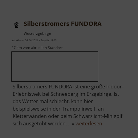
Rybník
Otakar
Silberstromers FUNDORA
Westerzgebirge
aktuell vom 06.06.2026 / Zugriffe: 1905
27 km vom aktuellen Standort
Silberstromers FUNDORA ist eine große Indoor-
Erlebniswelt bei Schneeberg im Erzgebirge. Ist
das Wetter mal schlecht, kann hier
beispielsweise in der Trampolinwelt, an
Kletterwänden oder beim Schwarzlicht-Minigolf
über
sich ausgetobt werden. .. »
weiterlesen
Silberstromers