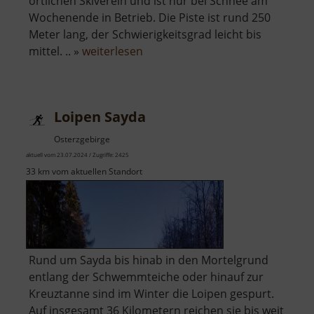
örtlichen Skiverein und ist nur bei Schnee am
Wochenende in Betrieb. Die Piste ist rund 250
Meter lang, der Schwierigkeitsgrad leicht bis
über
mittel. .. »
weiterlesen
Skilift
Sayda
am
Loipen Sayda
Mortelgrund
Osterzgebirge
aktuell vom 23.07.2024 / Zugriffe: 2425
33 km vom aktuellen Standort
Rund um Sayda bis hinab in den Mortelgrund
entlang der Schwemmteiche oder hinauf zur
Kreuztanne sind im Winter die Loipen gespurt.
Auf insgesamt 36 Kilometern reichen sie bis weit