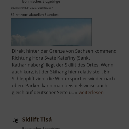
Böhmisches Erzgebirge
aktuell vom 01.11.2025 / Zugriffe: 2597
31 km vom aktuellen Standort
Direkt hinter der Grenze von Sachsen kommend
Richtung Hora Svaté Kateřiny (Sankt
Katharinaberg) liegt der Skilift des Ortes. Wenn
auch kurz, ist der Skihang hier relativ steil. Ein
Schlepplift zieht die Wintersportler wieder nach
oben. Parken kann man beispielsweise auch
über
gleich auf deutscher Seite u.. »
weiterlesen
Skilift
Hora
Svaté
Skilift Tisá
Kateřiny
Böhmisches Erzgebirge