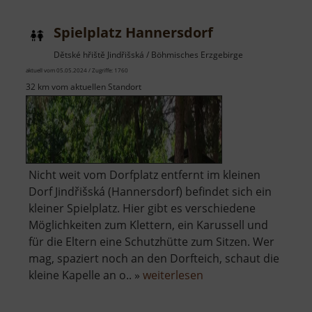
FUNDORA
Spielplatz Hannersdorf
Dětské hřiště Jindřišská / Böhmisches Erzgebirge
aktuell vom 05.05.2024 / Zugriffe: 1760
32 km vom aktuellen Standort
Nicht weit vom Dorfplatz entfernt im kleinen
Dorf Jindřišská (Hannersdorf) befindet sich ein
kleiner Spielplatz. Hier gibt es verschiedene
Möglichkeiten zum Klettern, ein Karussell und
für die Eltern eine Schutzhütte zum Sitzen. Wer
mag, spaziert noch an den Dorfteich, schaut die
über
kleine Kapelle an o.. »
weiterlesen
Spielplatz
Hannersdorf