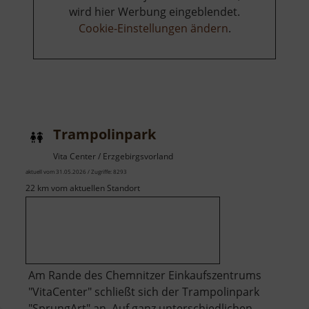
wird hier Werbung eingeblendet.
Cookie-Einstellungen ändern
.
Trampolinpark
Vita Center / Erzgebirgsvorland
aktuell vom 31.05.2026 / Zugriffe: 8293
22 km vom aktuellen Standort
Am Rande des Chemnitzer Einkaufszentrums
"VitaCenter" schließt sich der Trampolinpark
"SprungArt" an. Auf ganz unterschiedlichen