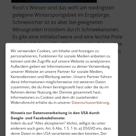
Rost\'s Wiesen sind das wohl am niedrigsten
gelegene Wintersportgebiet im Erzgebirge.
Schneesicher ist es aber bei geeigneten
Minusgraden trotzdem durch Schneekanonen.
Es gibt eine mittelschwere und eine leichte Piste
und drei Schlepplifte. Mit unterschiedlichen Zeit-
über
oder Punktekarten findet jeder e.. »
weiterlesen
Wir verwenden Cookies, um Inhalte und Anzeigen zu
personalisieren, Funktionen für soziale Medien anbieten zu
Winte
können und die Zugriffe auf unsere Website zu analysieren.
Rost's
Außerdem geben wir Informationen zu deiner Verwendung
unserer Website an unsere Partner für soziale Medien,
Wiese
Kartendiensten und Werbung weiter. Unsere Partner führen
Westbruch
diese Informationen möglicherweise mit weiteren Daten
zusammen, die du ihnen bereitgestellt hast oder die du im
Sachsen
Rahmen deiner Nutzung der Dienste gesammelt hast.
aktuell vom 11.04.2026 / Zugriffe: 4348
Informationen zu Cookies und dem dir zustehenden
Widerufsrecht erhälst du in unserer
Datenschutzerklärung
.
84 km vom aktuellen Standort
Hinweis zur Datenverarbeitung in den USA durch
Google- und Facebookdienste:
Indem du auf "Alles akzeptieren" klickst, willigst du unter
anderem auch gem. Art. 6 Abs. 1 S. 1 lit. a) DSGVO ein, dass
deine Daten in den USA verarbeitet werden könnten. Der