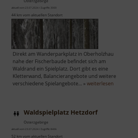
Osterzgebirge
aktuell vom 23.07.2024 / Zugriffe: 3000
44 km vom aktuellen Standort
Direkt am Wanderparkplatz in Oberholzhau
nahe der Fischerbaude befindet sich am
Waldrand ein Spielplatz. Dort gibt es eine
Kletterwand, Balancierangebote und weitere
über
verschiedene Spielangebote... »
weiterlesen
Waldspielp
Holzhau
Waldspielplatz Hetzdorf
Osterzgebirge
aktuell vom 23.07.2024 / Zugriffe: 8406
52 km vom aktuellen Standort