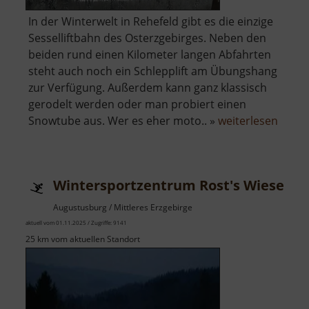
In der Winterwelt in Rehefeld gibt es die einzige
Sesselliftbahn des Osterzgebirges. Neben den
beiden rund einen Kilometer langen Abfahrten
steht auch noch ein Schlepplift am Übungshang
zur Verfügung. Außerdem kann ganz klassisch
gerodelt werden oder man probiert einen
über
Snowtube aus. Wer es eher moto.. »
weiterlesen
Winte
Rehef
Wintersportzentrum Rost's Wiesen
Augustusburg / Mittleres Erzgebirge
aktuell vom 01.11.2025 / Zugriffe: 9141
25 km vom aktuellen Standort