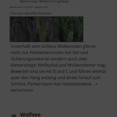
Klettersteig / Mittleres Erzgebirge
aktuell vom 01.04.2026 / Zugriffe: 3500
7 km vom aktuellen Standort
Unterhalb vom Schloss Wolkenstein gibt es
nicht nur Felskletterrouten mit Seil und
Sicherungsmaterial sondern auch zwei
Klettersteige: Wolfspfad und Wolkensteiner Hag.
Bewertet sind sie mit B und C und führen einmal
quer den Hang entlang und direkt hinauf zum
Schloss. Parken kann man beispielsweise .. »
über
weiterlesen
Wolfspfad
und
Wolkensteiner
Wolfsee
Hag