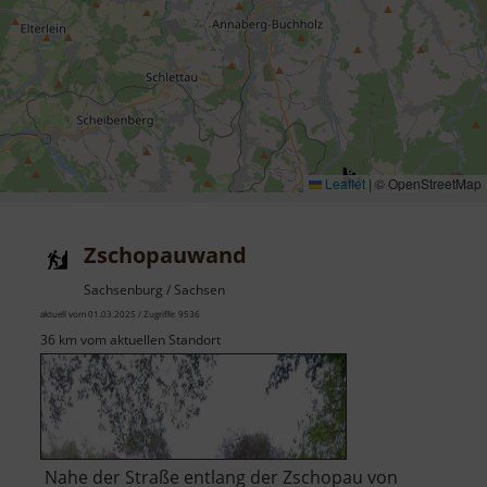
Leaflet
|
© OpenStreetMap
Zschopauwand
Sachsenburg / Sachsen
aktuell vom 01.03.2025 / Zugriffe: 9536
36 km vom aktuellen Standort
Nahe der Straße entlang der Zschopau von