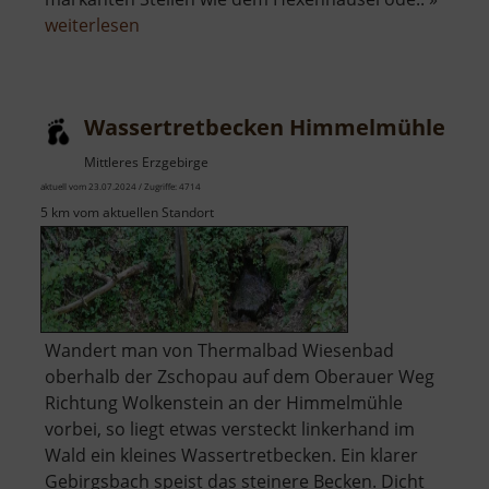
über
weiterlesen
Wege
der
Lieder
Wassertretbecken Himmelmühle
Mittleres Erzgebirge
aktuell vom 23.07.2024 / Zugriffe: 4714
5 km vom aktuellen Standort
Wandert man von Thermalbad Wiesenbad
oberhalb der Zschopau auf dem Oberauer Weg
Richtung Wolkenstein an der Himmelmühle
vorbei, so liegt etwas versteckt linkerhand im
Wald ein kleines Wassertretbecken. Ein klarer
Gebirgsbach speist das steinere Becken. Dicht