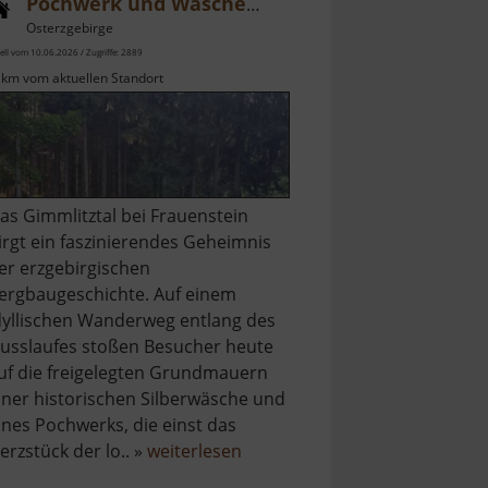
Pochwerk und Wäsche Friedrich August Erbstolln und Friedrich Christoph Erbstolln
Osterzgebirge
ell vom 10.06.2026 / Zugriffe: 2889
 km vom aktuellen Standort
as Gimmlitztal bei Frauenstein
irgt ein faszinierendes Geheimnis
er erzgebirgischen
ergbaugeschichte. Auf einem
dyllischen Wanderweg entlang des
lusslaufes stoßen Besucher heute
uf die freigelegten Grundmauern
iner historischen Silberwäsche und
ines Pochwerks, die einst das
über
erzstück der lo.. »
weiterlesen
Pochwerk