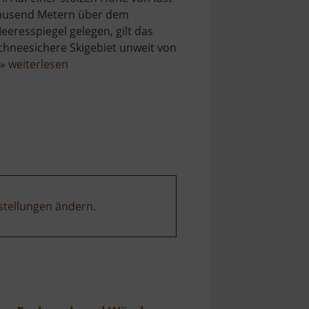
ausend Metern über dem
eeresspiegel gelegen, gilt das
chneesichere Skigebiet unweit von
über
 »
weiterlesen
Skilift
Carlsfeld
am
Hirschkopf
stellungen ändern
.