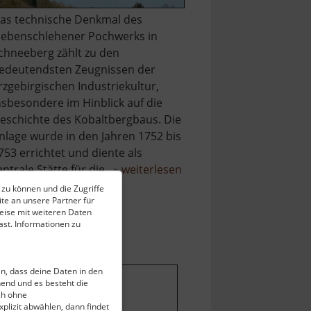
as technische Denkmal des
iebenschlehener Pochwerks in
chneeberg zählt zu den
edeutendsten Zeugnissen der
rzgebirgischen Industriekultur,
nsbesondere im Hinblick auf die
eschichte des Kobaltbergbaus. Die
nlage wurde in den Jahren 1752 bis
753 errichtet und diente als
über
entrale Stätte für die.. »
weiterlesen
Technisches
 zu können und die Zugriffe
te an unsere Partner für
Museum
eise mit weiteren Daten
Siebenschlehener
st. Informationen zu
Pochwerk
ein, dass deine Daten in den
end und es besteht die
ch ohne
stellungen ändern
.
plizit abwählen, dann findet