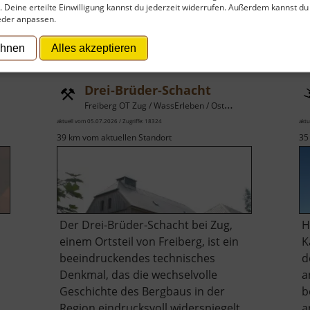
t. Deine erteilte Einwilligung kannst du jederzeit widerrufen. Außerdem kannst du
eder anpassen.
ehnen
Alles akzeptieren
Drei-Brüder-Schacht
Freiberg OT Zug / WassErleben / Osterzgebirge
aktuell vom 05.07.2026 / Zugriffe: 18324
aktu
39 km vom aktuellen Standort
35
Der Drei-Brüder-Schacht bei Zug,
H
einem Ortsteil von Freiberg, ist ein
K
beeindruckendes technisches
d
Denkmal, das die wechselvolle
a
Geschichte des Bergbaus in der
b
Region eindrucksvoll widerspiegelt.
a