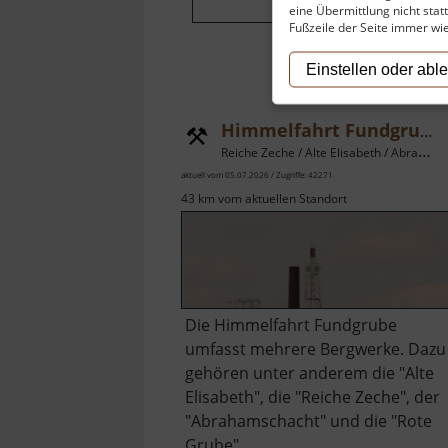
eine Übermittlung nicht stat
Fußzeile der Seite immer wi
Einstellen oder abl
Himmelfahrt Fundgrube Freiberg
Reiche Zeche / Alte Elisabeth / Abrahamschacht / Rote Grube / Osterzgebirge
aktuell vom 05.07.2026 / Zugriffe: 42271
43 km vom aktuellen Standort
Die Himmelfahrt Fundgrube
umfasst mehrere Bergwerke. Dazu
gehören unter anderem die "Alte
Elisabeth", die "Reiche Zeche", der
"Abrahamschacht" und die "Rote
Grube".