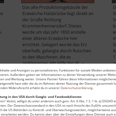
Das alte Produktionsgebäude der
D
es
Erzwäsche Halsbrücke liegt direkt an
S
der Straße Richtung
S
Krummenhennersdorf. Dieses
b
n.
wurde um das Jahr 1850 anstelle
e
einer älteren Erzwäsche hier
i
errichtet. Gelagert wurde das Erz
G
oberhalb, gelangte durch Rutschen
A
zu den Maschinen, die es
1
zerkleinerten. Mit Hilfe des W.. »
z
be
über
weiterlesen
nhalte und Anzeigen zu personalisieren, Funktionen für soziale Medien anbieten
ysieren. Außerdem geben wir Informationen zu deiner Verwendung unserer Websi
chöna
Alte
ten und Werbung weiter. Unsere Partner führen diese Informationen möglicherw
Erzwäsche
itgestellt hast oder die du im Rahmen deiner Nutzung der Dienste gesammelt ha
Halsbrücke
nden Widerufsrecht erhälst du in unserer
Datenschutzerklärung
.
tung in den USA durch Google- und Facebookdienste:
en" klickst, willigst du unter anderem auch gem. Art. 6 Abs. 1 S. 1 lit. a) DSGVO 
ten. Der Datenschutzstandard in den USA ist nach Ansicht des EuGHs unzureich
rch die US-Behörden zu Kontroll- und Überwachungszwecken, möglicherweise au
 zu finanzieren, wird hier Werbung eingeblendet.
Cookie-Ein
verarbeitet werden. Du kannst aber über die Einstellungen diese Dienste auch ex