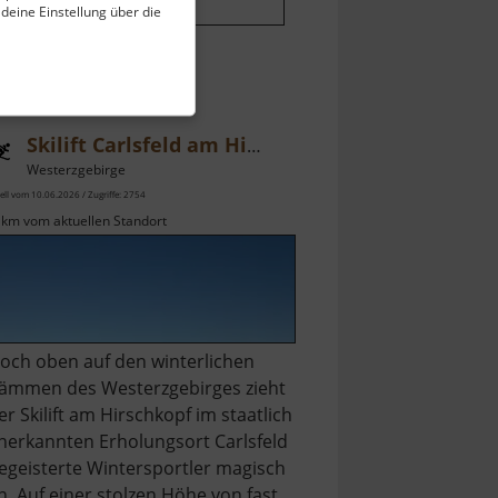
 deine Einstellung über die
Skilift Carlsfeld am Hirschkopf
Westerzgebirge
ell vom 10.06.2026 / Zugriffe: 2754
 km vom aktuellen Standort
och oben auf den winterlichen
ämmen des Westerzgebirges zieht
er Skilift am Hirschkopf im staatlich
nerkannten Erholungsort Carlsfeld
egeisterte Wintersportler magisch
n. Auf einer stolzen Höhe von fast