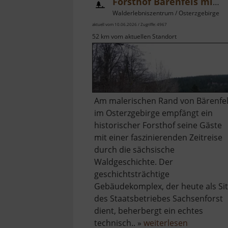
Forsthof Bärenfels mit Arboretum
Walderlebniszentrum / Osterzgebirge
aktuell vom 10.06.2026 / Zugriffe: 4967
52 km vom aktuellen Standort
Am malerischen Rand von Bärenfe
im Osterzgebirge empfängt ein
historischer Forsthof seine Gäste
mit einer faszinierenden Zeitreise
durch die sächsische
Waldgeschichte. Der
geschichtsträchtige
Gebäudekomplex, der heute als Sit
des Staatsbetriebes Sachsenforst
dient, beherbergt ein echtes
über
technisch.. »
weiterlesen