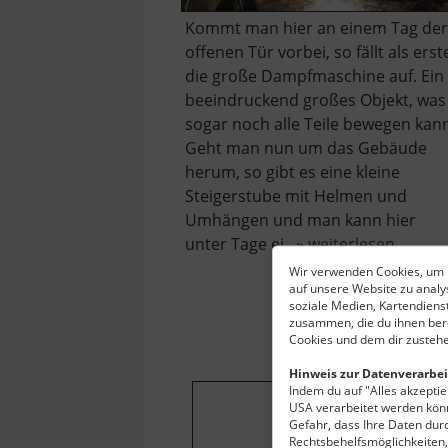
Kommt man hier an einem Tag der
offenen Tür vorbei, so fällt als erst
die große Dampfmaschine auf. Ein
beeindruckend großes Objekt, was
sogar noch alle Teile bewegen kan
Geht man nun um das Gebäude
herum, so gibt es eine kleine
Steigerstube mit Helmen und
Umhängen und man kann hier
über
unter Tage ei.. »
weiterlesen
Radstu
Wir verwenden Cookies, um I
auf unsere Website zu anal
Obers
soziale Medien, Kartendiens
zusammen, die du ihnen bere
Cookies und dem dir zustehe
Hinweis zur Datenverarbei
Indem du auf "Alles akzeptier
USA verarbeitet werden könn
Gefahr, dass Ihre Daten du
Um dieses Projekt
Rechtsbehelfsmöglichkeiten, 