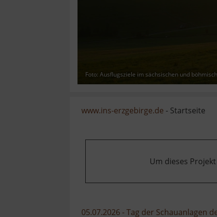
Foto: Ausflugsziele im sächsischen und böhmisc
www.ins-erzgebirge.de
- Startseite
Um dieses Projekt
05.07.2026 - Tag der Schauanlagen 