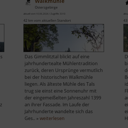
Walkmühle
Osterzgebirge
aktuell vom 10.06.2026 / Zugriffe: 3310
aktu
42 km vom aktuellen Standort
43
ls
Das Gimmlitztal blickt auf eine
D
jahrhundertealte Mühlentradition
b
zurück, deren Ursprünge vermutlich
d
bei der historischen Walkmühle
B
liegen. Als älteste Mühle des Tals
i
trug sie einst eine Sonnenuhr mit
F
der eingemeißelten Jahreszahl 1399
a
z
an ihrer Fassade. Im Laufe der
e
Jahrhunderte wandelte sich das
e
über
Ges.. »
weiterlesen
H
Walkmühle