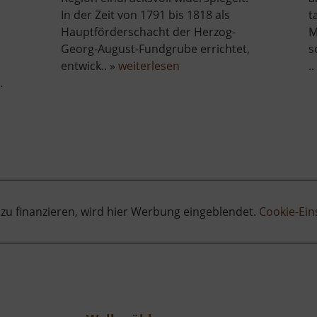
In der Zeit von 1791 bis 1818 als
t
Hauptförderschacht der Herzog-
M
Georg-August-Fundgrube errichtet,
s
über
entwick.. »
weiterlesen
..
Drei-
.
Brüder-
Schacht
 zu finanzieren, wird hier Werbung eingeblendet.
Cookie-Ein