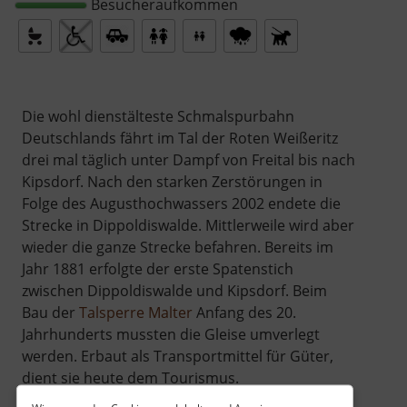
Besucheraufkommen
Die wohl dienstälteste Schmalspurbahn
Deutschlands fährt im Tal der Roten Weißeritz
drei mal täglich unter Dampf von Freital bis nach
Kipsdorf. Nach den starken Zerstörungen in
Folge des Augusthochwassers 2002 endete die
Strecke in Dippoldiswalde. Mittlerweile wird aber
wieder die ganze Strecke befahren. Bereits im
Jahr 1881 erfolgte der erste Spatenstich
zwischen Dippoldiswalde und Kipsdorf. Beim
Bau der
Talsperre Malter
Anfang des 20.
Jahrhunderts mussten die Gleise umverlegt
werden. Erbaut als Transportmittel für Güter,
dient sie heute dem Tourismus.