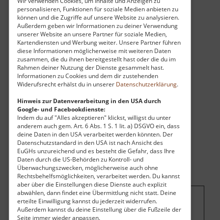
Wir verwenden Cookies, um Inhalte und Anzeigen zu
personalisieren, Funktionen für soziale Medien anbieten zu
können und die Zugriffe auf unsere Website zu analysieren.
Außerdem geben wir Informationen zu deiner Verwendung
unserer Website an unsere Partner für soziale Medien,
Kartendiensten und Werbung weiter. Unsere Partner führen
diese Informationen möglicherweise mit weiteren Daten
zusammen, die du ihnen bereitgestellt hast oder die du im
Rahmen deiner Nutzung der Dienste gesammelt hast.
Informationen zu Cookies und dem dir zustehenden
Widerufsrecht erhälst du in unserer
Datenschutzerklärung
.
Hinweis zur Datenverarbeitung in den USA durch
Google- und Facebookdienste:
Indem du auf "Alles akzeptieren" klickst, willigst du unter
anderem auch gem. Art. 6 Abs. 1 S. 1 lit. a) DSGVO ein, dass
deine Daten in den USA verarbeitet werden könnten. Der
Datenschutzstandard in den USA ist nach Ansicht des
EuGHs unzureichend und es besteht die Gefahr, dass Ihre
Daten durch die US-Behörden zu Kontroll- und
Überwachungszwecken, möglicherweise auch ohne
Rechtsbehelfsmöglichkeiten, verarbeitet werden. Du kannst
aber über die Einstellungen diese Dienste auch explizit
abwählen, dann findet eine Übermittlung nicht statt. Deine
erteilte Einwilligung kannst du jederzeit widerrufen.
Um dieses Projekt zu finanzieren, wird
Außerdem kannst du deine Einstellung über die Fußzeile der
Seite immer wieder anpassen.
hier Werbung eingeblendet.
Cookie-