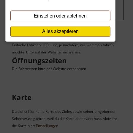
Einstellungen ändern
.
Einstellen oder ablehnen
Alles akzeptieren
Eintritt
Einfache Fahrt ab 3.00 Euro, je nachdem, wie weit man fahren
möchte. Bitte auf der Website nachsehen.
Öffnungszeiten
Die Fahrtzeiten bitte der Website entnehmen
Karte
Du siehst hier keine Karte des Zieles sowie seiner umgebenden
Sehenswürdigkeiten, weil du die Karte deaktiviert hast. Aktiviere
die Karte hier:
Einstellungen