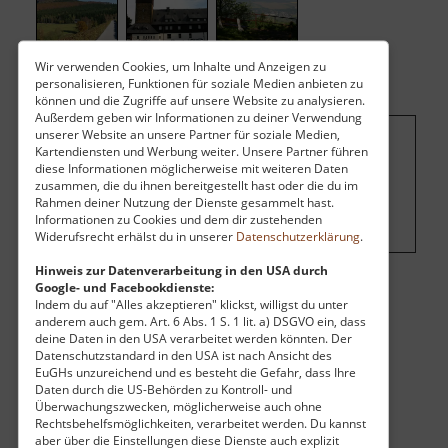
Wir verwenden Cookies, um Inhalte und Anzeigen zu
personalisieren, Funktionen für soziale Medien anbieten zu
können und die Zugriffe auf unsere Website zu analysieren.
Außerdem geben wir Informationen zu deiner Verwendung
unserer Website an unsere Partner für soziale Medien,
Kartendiensten und Werbung weiter. Unsere Partner führen
Um dieses Projekt zu finanzieren, wird
diese Informationen möglicherweise mit weiteren Daten
hier Werbung eingeblendet.
Cookie-
zusammen, die du ihnen bereitgestellt hast oder die du im
Rahmen deiner Nutzung der Dienste gesammelt hast.
Einstellungen ändern
.
Informationen zu Cookies und dem dir zustehenden
Widerufsrecht erhälst du in unserer
Datenschutzerklärung
.
Hinweis zur Datenverarbeitung in den USA durch
Google- und Facebookdienste:
Eintritt
Indem du auf "Alles akzeptieren" klickst, willigst du unter
anderem auch gem. Art. 6 Abs. 1 S. 1 lit. a) DSGVO ein, dass
Vollzahler:
0,50 €
deine Daten in den USA verarbeitet werden könnten. Der
Öffnungszeiten
Datenschutzstandard in den USA ist nach Ansicht des
EuGHs unzureichend und es besteht die Gefahr, dass Ihre
Montag:
08:00 Uhr - 22:00 Uhr
Daten durch die US-Behörden zu Kontroll- und
Dienstag:
08:00 Uhr - 22:00 Uhr
Überwachungszwecken, möglicherweise auch ohne
Rechtsbehelfsmöglichkeiten, verarbeitet werden. Du kannst
Mittwoch:
08:00 Uhr - 22:00 Uhr
aber über die Einstellungen diese Dienste auch explizit
Donnerstag:
08:00 Uhr - 22:00 Uhr